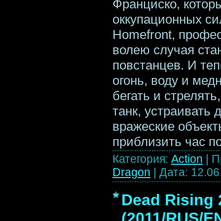
Франциско, котор
оккупационных си
Homefront, профе
волею случая ста
повстанцев. И те
огонь, воду и мед
бегать и стрелять
танк, устраивать 
вражеские объект
приблизить час п
Категория:
Action
|
П
Dragon
|
Дата:
12.06
Dead Rising 
(2011/RUS/E