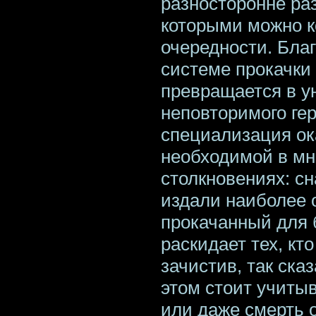
разносторонне ра
которыми можно к
очередности. Бла
системе прокачки 
превращается в у
неповторимого ге
специализация ок
необходимой в мн
столкновениях: с
издали наиболее о
прокачанный для 
раскидает тех, кт
зачистив, так ска
этом стоит учитыв
или даже смерть 