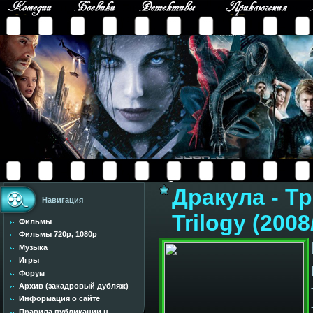
Дракула - Тр
Навигация
Trilogy (200
Фильмы
Фильмы 720p, 1080p
Музыка
Игры
Форум
Архив (закадровый дубляж)
Информация о сайте
Правила публикации н...