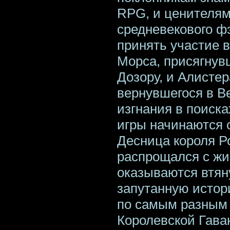
RPG, и ценителям
средневекового ф
принять участие в
Морса, присягнув
Дозору, и Алистер
вернувшегося в Ве
изгнания в поиск
игры начинаются с
Десница короля Р
распрощался с жи
оказываются втян
запутанную истор
по самым разным 
Королевской Гава