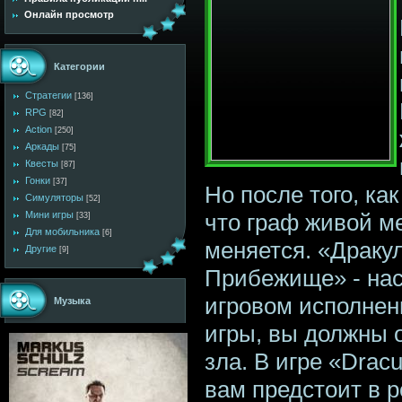
Онлайн просмотр
Категории
Стратегии
[136]
RPG
[82]
Action
[250]
Аркады
[75]
Квесты
[87]
Гонки
[37]
Но после того, ка
Симуляторы
[52]
Мини игры
что граф живой м
[33]
Для мобильника
[6]
меняется. «Драку
Другие
[9]
Прибежище» - на
игровом исполнени
Музыка
игры, вы должны 
зла. В игре «Drac
вам предстоит в 