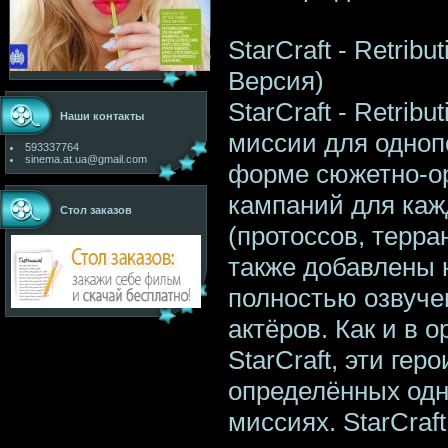
StarCraft - Retrib
Версия)
StarCraft - Retrib
Наши контакты
миссии для одноп
593337764
sinema.at.ua@gmail.com
форме сюжетно-о
кампаний для каж
Стол заказов
(протоссов, терра
также добавлены 
полностью озвуче
актёров. Как и в 
StarCraft, эти гер
определённых одн
миссиях. StarCraft