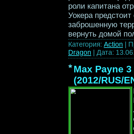
роли капитана отр
Уокера предстоит
заброшенную терр
вернуть домой по
Категория:
Action
|
П
Dragon
|
Дата:
13.06
Max Payne 3
(2012/RUS/E