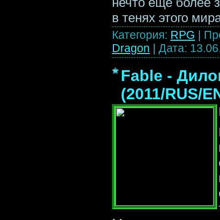
нечто еще более з
в тенях этого мира
Категория:
RPG
|
Пр
Dragon
|
Дата:
13.06
Fable - Дило
(2011/RUS/E