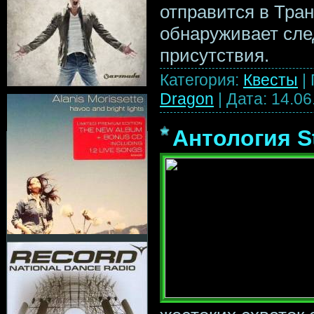
отправится в Тран
обнаруживает сле
присутствия.
Категория:
Квесты
|
Dragon
|
Дата:
14.06
Антология St