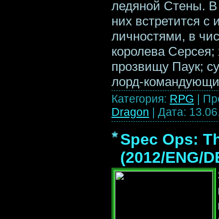
ледяной Стены. В
них встретится с
личностями, в чи
королева Серсея;
прозвищу Паук; с
лорд-командующи
Категория:
RPG
|
Пр
Dragon
|
Дата:
13.06
Spec Ops: Th
(2012/ENG/