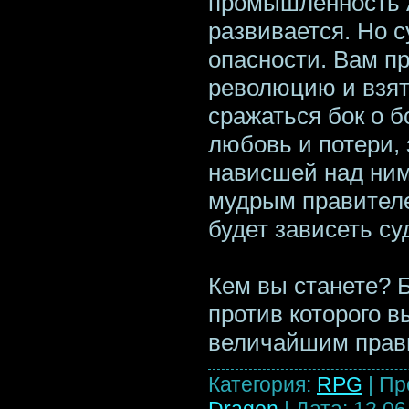
промышленность 
развивается. Но с
опасности. Вам п
революцию и взять
сражаться бок о б
любовь и потери,
нависшей над ним
мудрым правителе
будет зависеть су
Кем вы станете? 
против которого в
величайшим прав
Категория:
RPG
|
Пр
Dragon
|
Дата:
12.06