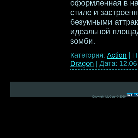
оформленная в н
стиле и застроен
безумными аттрак
идеальной площа
зомби.
Категория:
Action
|
П
Dragon
|
Дата:
12.06
Copyright MyCorp © 2026