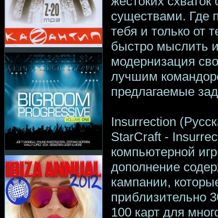
жестоких схваток
существами. Где п
тебя и только от т
быстро мыслить и
модернизация сво
лучшим командор
предлагаемые зада
Insurrection (Рус
StarCraft - Insurr
компьютерной игры
дополнение содер
кампании, которы
приблизительно 3
100 карт для мног