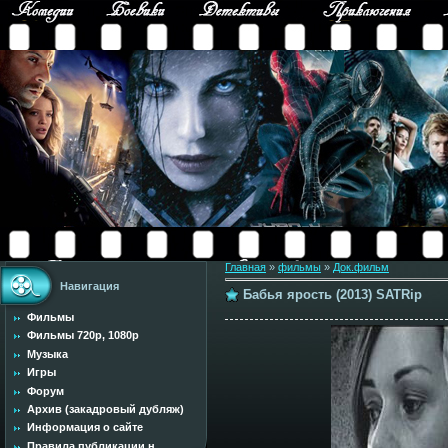
Главная
»
фильмы
»
Док.фильм
Навигация
Бабья ярость (2013) SATRip
Фильмы
Фильмы 720p, 1080p
Музыка
Игры
Форум
Архив (закадровый дубляж)
Информация о сайте
Правила публикации н...