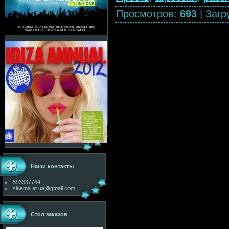
Просмотров
:
693
|
Загр
Наши контакты
593337764
sinema.at.ua@gmail.com
Стол заказов