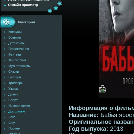
Онлайн просмотр
Категории
Комедии
Боевики
Детективы
Приключения
Фэнтези
Фантастика
Мультфильмы
Сказки
Вестерн
Триллеры
Ужасы
Драма
Спорт
Исторические
Информация о фильм
Док.фильм
Название:
Бабья ярос
Бокс
Оригинальное назва
Шоу
Год выпуска:
2013
Прочее