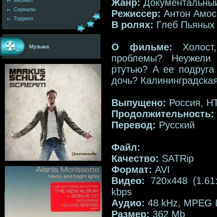
Жанр:
Документальны
Мюзикл
Сериалы
Режиссер:
Антон Амос
Торрент
В ролях:
Глеб Пьяных
О фильме:
Холос
Музыка
проблемы? Неужели 
ртутью? А ее подруга
дочь? Калининградская
Выпущено:
Россия, Н
Продолжительность:
Перевод:
Русский
Файл:
Качество:
SATRip
Формат:
AVI
Видео:
720x448 (1.61
kbps
Аудио:
48 kHz, MPEG L
Размер:
362 Mb