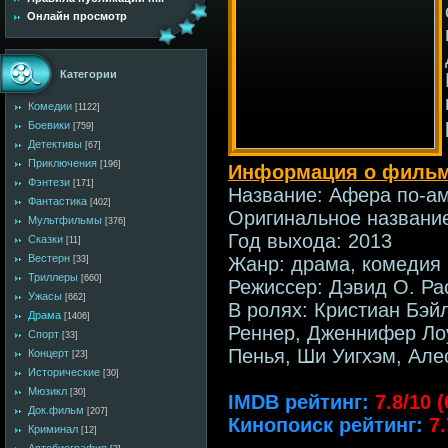
Онлайн просмотр
Категории
Комедии
[1122]
Боевики
[759]
Детективы
[67]
Приключения
[196]
Информация о фильм
Фэнтези
[171]
Название: Афера по-а
Фантастика
[402]
Оригинальное название
Мультфильмы
[376]
Год выхода: 2013
Сказки
[11]
Вестерн
Жанр: драма, комедия
[33]
Триллеры
[660]
Режиссер: Дэвид О. Р
Ужасы
[662]
В ролях: Кристиан Бэй
Драма
[1406]
Реннер, Дженнифер Лоу
Спорт
[33]
Пенья, Ши Уигхэм, Ал
Концерт
[23]
Исторические
[30]
Мюзикл
[30]
IMDB рейтинг:
7.8/10 
Док.фильм
[207]
Кинопоиск рейтинг:
7
Криминал
[12]