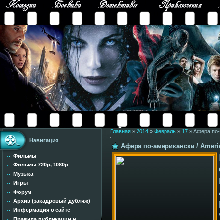
Главная
»
2014
»
Февраль
»
17
» Афера по-
Навигация
Афера по-американски / Americ
Фильмы
Фильмы 720p, 1080p
Музыка
Игры
Форум
Архив (закадровый дубляж)
Информация о сайте
Правила публикации н...