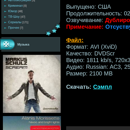
Автобиография
[3]
Выпущено: США
Криминал
[0]
Юмор
[48]
Продолжительность: 0
ТВ-Шоу
[47]
Озвучивание:
Дублиро
Сериалы
[171]
Примечание:
Отсуств
Прочее
[7]
Файл:
Музыка
Формат: AVI (XviD)
Качество: DVDScr
Видео: 1811 kb/s, 720x
Аудио: Russian: AC3, 256
Размер: 2100 MB
Скачать:
Сэмпл