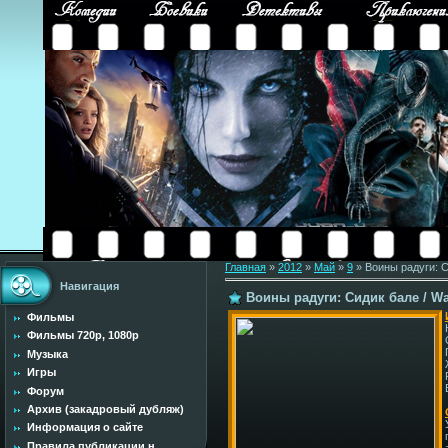
Главная
»
2012
»
Май
»
9
» Воины радуги: Си
Навигация
Воины радуги: Сидик бале / War
Фильмы
Фильмы 720p, 1080p
Музыка
Игры
Форум
Архив (закадровый дубляж)
Информация о сайте
Правила публикации н...