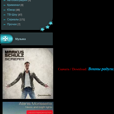
Автобиография
[3]
Криминал
[0]
Юмор
[48]
ТВ-Шоу
[47]
Сериалы
[171]
Прочее
[7]
Музыка
Воины радуги: 
Скачать / Download: