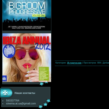
Категория
:
Исторические
|
Просмотров
: 884 |
Доба
Наши контакты
593337764
sinema.at.ua@gmail.com