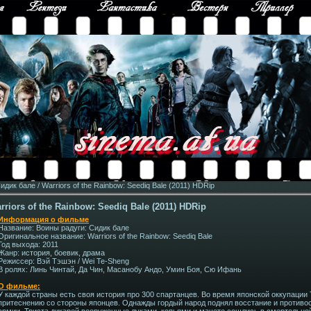
дик бале / Warriors of the Rainbow: Seediq Bale (2011) HDRip
riors of the Rainbow: Seediq Bale (2011) HDRip
Информация о фильме
Название: Воины радуги: Сидик бале
Оригинальное название: Warriors of the Rainbow: Seediq Bale
Год выхода: 2011
Жанр: история, боевик, драма
Режиссер: Вэй Тэшэн / Wei Te-Sheng
В ролях: Линь Чинтай, Да Чин, Масанобу Андо, Умин Боя, Сю Ифань
О фильме:
У каждой страны есть своя история про 300 спартанцев. Во время японской оккупации
притеснению со стороны японцев. Однажды гордый народ поднял восстание и противо
армии. Триста дикарей вооруженные луками, копьями и мачете сошлись в смертельно