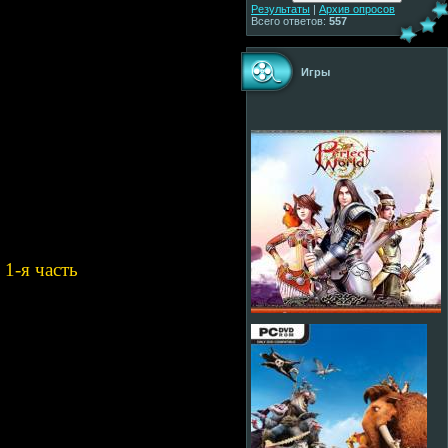
Результаты
|
Архив опросов
Всего ответов:
557
Игры
1-я часть