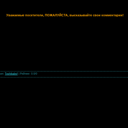
Уважаемые посетители, ПОЖАЛУЙСТА, высказывайте свои комментарии!
вил
:
Toshibabsf
|
Рейтинг
:
0.0
/
0