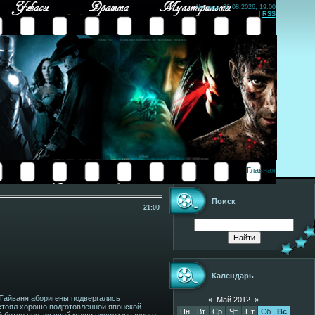
Четверг, 06.08.2026, 19:00
|
RSS
Главная
Поиск
21:00
Календарь
 Тайваня аборигены подвергались
«
Май 2012
»
стоял хорошо подготовленной японской
Пн
Вт
Ср
Чт
Пт
Сб
Вс
й битве против всей мощи цивилизованного