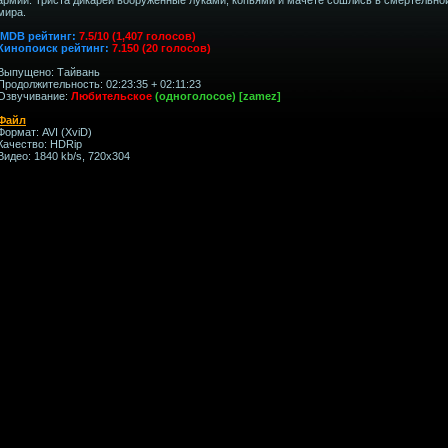
мира.
IMDB рейтинг:
7.5/10 (1,407 голосов)
Кинопоиск рейтинг:
7.150 (20 голосов)
Выпущено: Тайвань
Продолжительность: 02:23:35 + 02:11:23
Озвучивание:
Любительское
(одноголосое) [zamez]
Файл
Формат: AVI (XviD)
Качество: HDRip
Видео: 1840 kb/s, 720x304