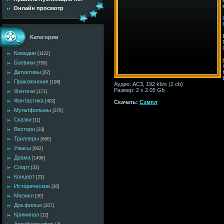
Онлайн просмотр
Категории
Комедии
[1122]
Боевики
[759]
Детективы
[67]
Приключения
[196]
Аудио: AC3, 192 kb/s (2 ch)
Размер: 2 x 2.05 Gb
Фэнтези
[171]
Фантастика
[402]
Скачать:
Сэмпл
Мультфильмы
[376]
Сказки
[11]
Вестерн
[33]
Триллеры
[660]
Ужасы
[662]
Драма
[1406]
Спорт
[33]
Концерт
[23]
Исторические
[30]
Мюзикл
[30]
Док.фильм
[207]
Криминал
[12]