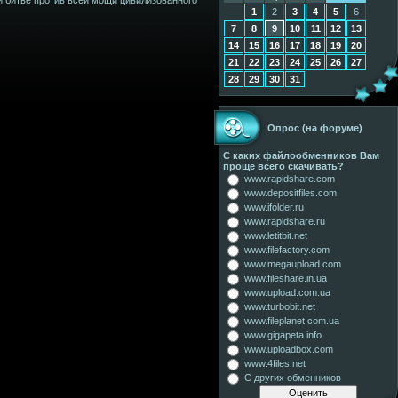
1
2
3
4
5
6
7
8
9
10
11
12
13
14
15
16
17
18
19
20
21
22
23
24
25
26
27
28
29
30
31
Опрос (на форуме)
С каких файлообменников Вам
проще всего скачивать?
www.rapidshare.com
www.depositfiles.com
www.ifolder.ru
www.rapidshare.ru
www.letitbit.net
www.filefactory.com
www.megaupload.com
www.fileshare.in.ua
www.upload.com.ua
www.turbobit.net
www.fileplanet.com.ua
www.gigapeta.info
www.uploadbox.com
www.4files.net
С других обменников