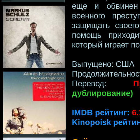
еще и обвинен 
военного престу
защищать своего
помощь приходи
который играет п
Выпущено: США
Продолжительност
Перевод:
П
дублирование)
IMDB рейтинг:
6.
Kinopoisk рейтин