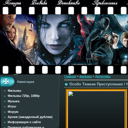
Главная
»
фильмы
»
Детективы
Навигация
Особо Тяжкие Преступления / Hi
Фильмы
Фильмы 720p, 1080p
Музыка
Игры
Форум
Архив (закадровый дубляж)
Информация о сайте
Правила публикации н...