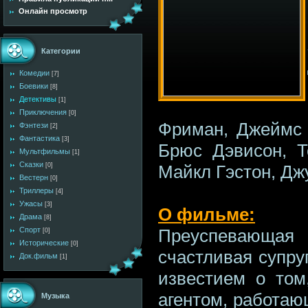
Онлайн просмотр
Категории
Комедии
[7]
Боевики
[8]
Детективы
[1]
Приключения
[0]
Фриман, Джеймс 
Фэнтези
[2]
Фантастика
[3]
Брюс Дэвисон, Т
Мультфильмы
[1]
Сказки
Майкл Гэстон, Дж
[0]
Вестерн
[0]
Триллеры
[4]
Ужасы
[3]
О фильме:
Драма
[8]
Преуспевающая 
Спорт
[0]
Исторические
[0]
счастливая супру
Док.фильм
[1]
известием о том
агентом, работаю
Музыка