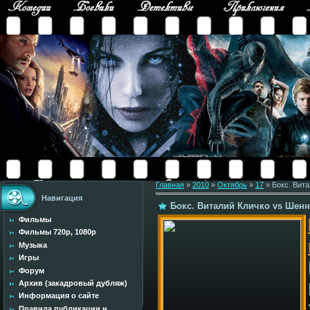
Главная
»
2010
»
Октябрь
»
17
» Бокс. Вита
Навигация
Бокс. Виталий Кличко vs Шенно
Фильмы
Фильмы 720p, 1080p
Музыка
Игры
Форум
Архив (закадровый дубляж)
Информация о сайте
Правила публикации н...