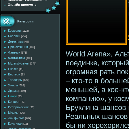
Онлайн просмотр
Категории
Комедии
[1122]
Боевики
[759]
Детективы
[67]
Приключения
[196]
World Arena», Аль
Фэнтези
[171]
Фантастика
[402]
поединке, которы
Мультфильмы
[376]
Сказки
огромная рать по
[11]
Вестерн
[33]
– кто-то в большей
Триллеры
[660]
Ужасы
[662]
меньшей, а кое-кт
Драма
[1406]
компанию», у косм
Спорт
[33]
Концерт
[23]
Бруклина шансов п
Исторические
[30]
Мюзикл
[30]
Реальных шансов н
Док.фильм
[207]
бы ни хорохорилс
Криминал
[12]