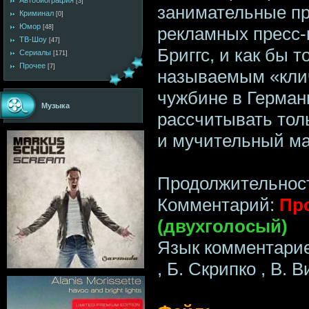
Автобиография
[3]
занимательные пр
Криминал
[0]
Юмор
рекламных пресс
[48]
ТВ-Шоу
[47]
Бриггс, и как бы т
Сериалы
[171]
Прочее
[7]
называемым «клич
чужбине в Герман
Музыка
рассчитывать тол
и мучительный ма
Продолжительност
Комментарий:
Пр
(двухголосый)
Язык комментарие
, Б. Скрипко , В. 