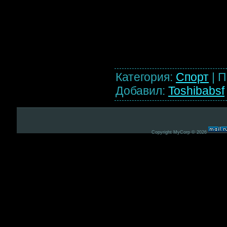
Категория
:
Спорт
|
П
Добавил
:
Toshibabsf
Copyright MyCorp © 2026