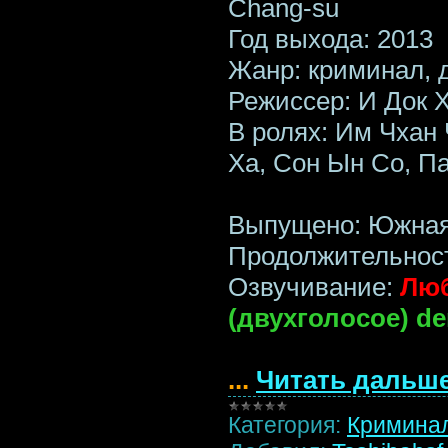
Chang-su
Год выхода: 2013
Жанр: криминал, 
Режиссер: И Док 
В ролях: Им Чхан 
Ха, Сон Ын Со, П
Выпущено: Южная
Продолжительност
Озвучивание:
Люб
(двухголосое) d
...
Читать дальше
Категория:
Кримина