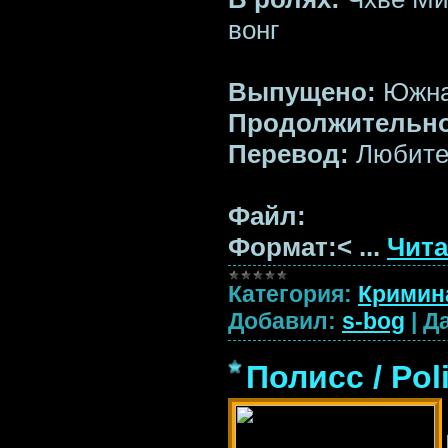
вонг
Выпущено:
Южна
Продолжительно
Перевод:
Любител
Файл:
Формат:<
...
Чита
Категория:
Кримин
Добавил:
s-bog
|
Да
Полисс / Pol