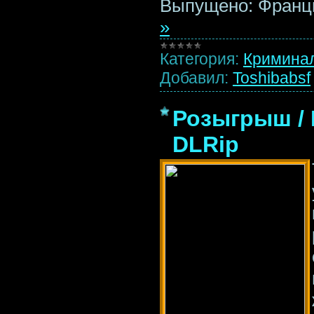
Выпущено: Франци
»
Категория:
Кримина
Добавил:
Toshibabsf
Розыгрыш / 
DLRip