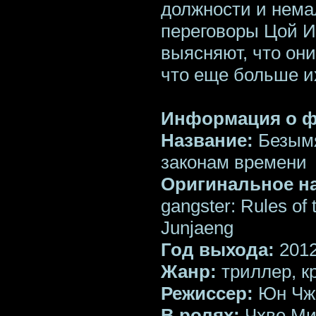
должности и нема
переговоры Цой И
выясняют, что он
что еще больше их
Информация о 
Название:
Безымя
законам времени
Оригинальное н
gangster: Rules of
Junjaeng
Год выхода:
201
Жанр:
триллер, к
Режиссер:
Юн Чж
В ролях:
Чхве Мин