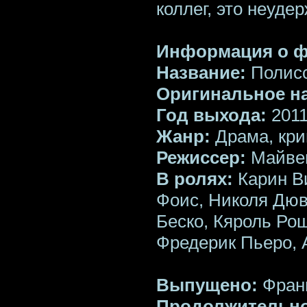
коллег, это неуде
Информация о 
Название:
Полис
Оригинальное н
Год выхода:
201
Жанр:
Драма, кр
Режиссер:
Майвен
В ролях:
Карин В
Фоис, Николя Дю
Беско, Кяроль Ро
Фредерик Пьеро, 
Выпущено:
Фран
Продолжительно