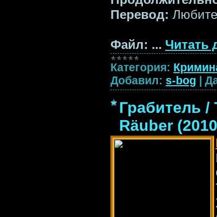
Перевод:
Любител
Файл:
...
Читать 
Категория:
Кримин
Добавил:
s-bog
|
Да
Грабитель / 
Räuber (201