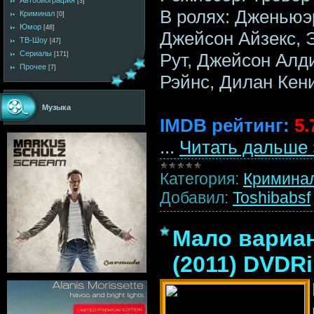
Автобиография
[3]
В ролях: Дженьюэ
Криминал
[0]
Юмор
[48]
Джейсон Айзекс, 
ТВ-Шоу
[47]
Сериалы
Рут, Джейсон Алд
[171]
Прочее
[7]
Рэйнс, Дилан Кен
Музыка
IMDB рейтинг:
5.
...
Читать дальше 
Категория:
Кримина
Добавил:
Toshibabsf
Мало вариан
(2011) DVDR