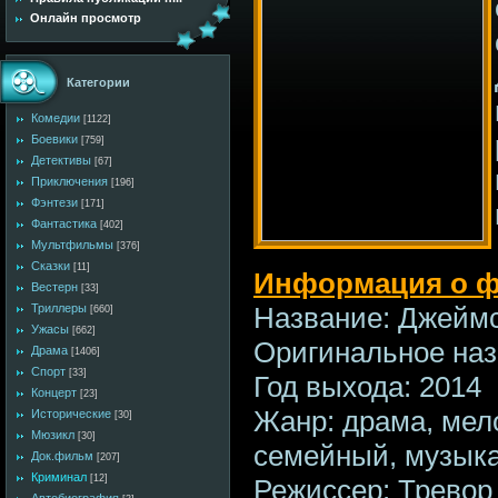
Онлайн просмотр
Категории
Комедии
[1122]
Боевики
[759]
Детективы
[67]
Приключения
[196]
Фэнтези
[171]
Фантастика
[402]
Мультфильмы
[376]
Сказки
[11]
Информация о 
Вестерн
[33]
Название: Джейм
Триллеры
[660]
Ужасы
[662]
Оригинальное наз
Драма
[1406]
Спорт
[33]
Год выхода: 2014
Концерт
[23]
Жанр: драма, мел
Исторические
[30]
Мюзикл
[30]
семейный, музык
Док.фильм
[207]
Криминал
[12]
Режиссер: Тревор