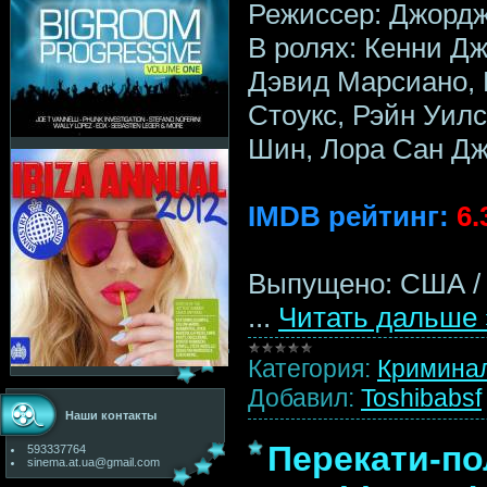
Режиссер: Джордж
В ролях: Кенни Д
Дэвид Марсиано, 
Стоукс, Рэйн Уил
Шин, Лора Сан Дж
IMDB рейтинг:
6.
Выпущено: США / 
...
Читать дальше 
Категория:
Кримина
Добавил:
Toshibabsf
Наши контакты
Перекати-пол
593337764
sinema.at.ua@gmail.com