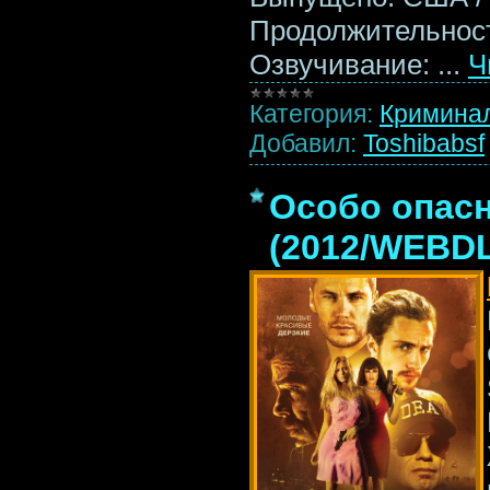
Продолжительност
Озвучивание:
...
Ч
Категория:
Кримина
Добавил:
Toshibabsf
Особо опасн
(2012/WEBDL