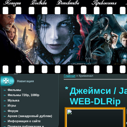
Главная
»
Криминал
Навигация
Джеймси / J
Фильмы
Фильмы 720p, 1080p
WEB-DLRip
Музыка
Игры
Форум
Архив (закадровый дубляж)
Информация о сайте
Правила публикации н...