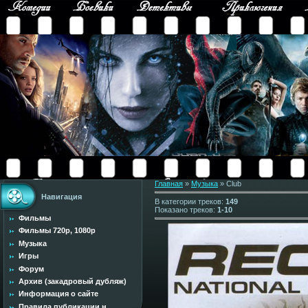
Главная
»
Музыка
» Club
Навигация
В категории треков
:
149
Показано треков
:
1-10
Фильмы
Фильмы 720p, 1080p
Музыка
Игры
Форум
Архив (закадровый дубляж)
Информация о сайте
Правила публикации н...