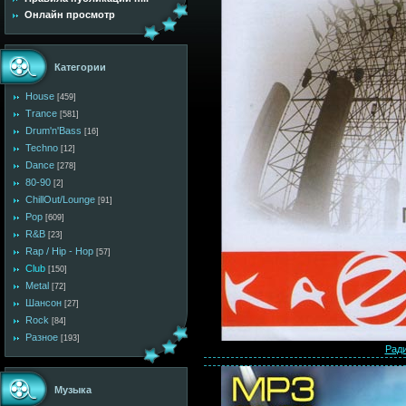
Онлайн просмотр
Категории
House
[459]
Trance
[581]
Drum'n'Bass
[16]
Techno
[12]
Dance
[278]
80-90
[2]
ChillOut/Lounge
[91]
Pop
[609]
R&B
[23]
Rap / Hip - Hop
[57]
Club
[150]
Metal
[72]
Шансон
[27]
Rock
[84]
Разное
[193]
Ради
Музыка