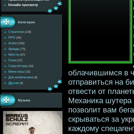
Онлайн просмотр
Категории
Стратегии
[136]
RPG
[82]
Action
[250]
Аркады
[75]
Квесты
[87]
Гонки
[37]
Симуляторы
[52]
облачившимся в ч
Мини игры
[33]
Для мобильника
[6]
отправиться на б
Другие
[9]
отвести от планет
Механика шутера 
Музыка
позволит вам бега
скрываться за ук
каждому спецаген