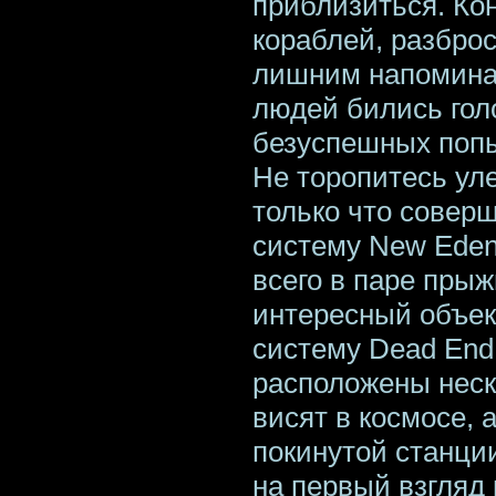
приблизиться. Ко
кораблей, разброс
лишним напоминан
людей бились голо
безуспешных попы
Не торопитесь уле
только что совер
систему New Eden
всего в паре прыж
интересный объект
систему Dead End,
расположены неск
висят в космосе, 
покинутой станци
на первый взгляд 