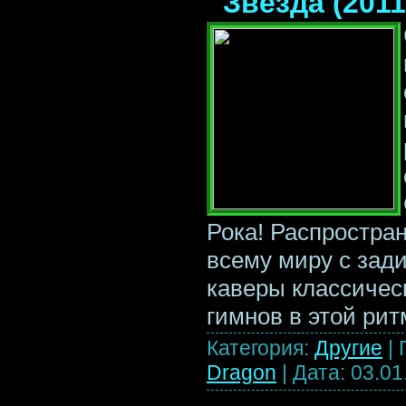
Звезда (2011
Рока! Распростра
всему миру с зади
каверы классичес
гимнов в этой рит
Категория:
Другие
|
Dragon
|
Дата:
03.01