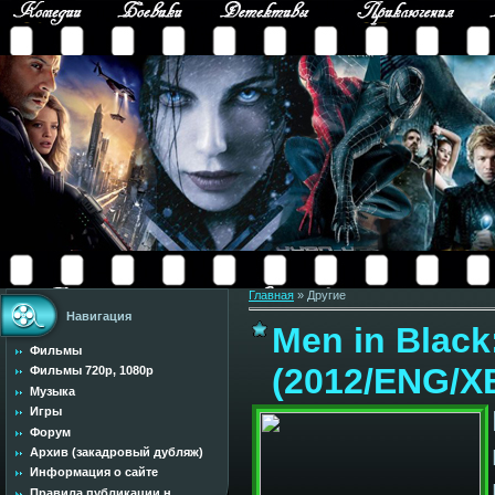
Главная
»
Другие
Навигация
Men in Black:
Фильмы
(2012/ENG/X
Фильмы 720p, 1080p
Музыка
Игры
Форум
Архив (закадровый дубляж)
Информация о сайте
Правила публикации н...