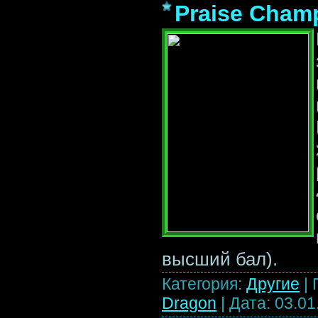
Praise Cham
высший бал).
Категория:
Другие
|
Dragon
|
Дата:
03.01