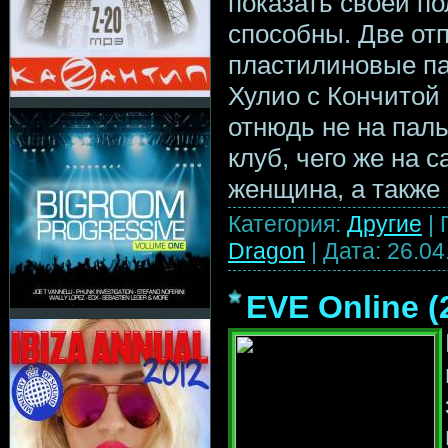
показать своей по
способны. Две от
пластилиновые па
Хулио с Кончитой
отнюдь не на пал
клуб, чего же на 
женщина, а также
Категория:
Другие
|
Dragon
|
Дата:
26.04
EVE Online 