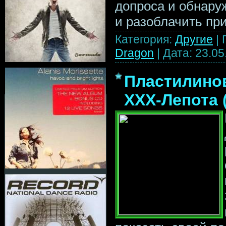
допроса и обнару
и разоблачить пр
Категория:
Другие
|
Dragon
|
Дата:
23.05
Пластилино
ХХХ-Лепота 