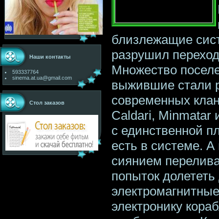
близлежащие сист
разрушил переход,
Наши контакты
Множество поселе
593337764
sinema.at.ua@gmail.com
выжившие стали 
современных клано
Стол заказов
Caldari, Minmatar
с единственной пл
есть в системе. А
сиянием перелива
попыток долететь 
электромагнитны
электронику кораб