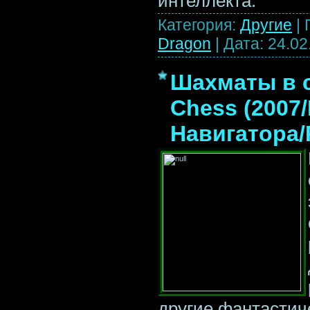
интеллекта.
Категория:
Другие
|
Dragon
|
Дата:
24.02
Шахматы в с
Chess (2007
Навигатора/
другие фантастич