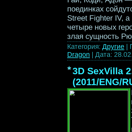
поединках сойдут
Street Fighter IV,
четыре новых геро
злая сущность Рю
Категория:
Другие
|
Dragon
|
Дата:
28.02
3D SexVilla 2
(2011/ENG/R