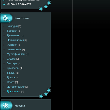
Онлайн просмотр
Категории
Комедии
[7]
Боевики
[8]
Детективы
[1]
Приключения
[0]
Фэнтези
[2]
Фантастика
[3]
Мультфильмы
[1]
Сказки
[0]
Вестерн
[0]
Триллеры
[4]
Ужасы
[3]
Драма
[8]
Спорт
[0]
Исторические
[0]
Док.фильм
[1]
Музыка