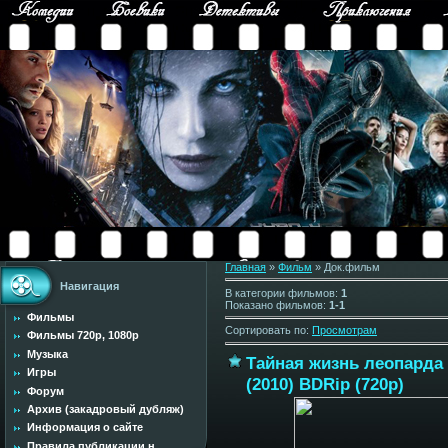
Главная
»
Фильм
» Док.фильм
Навигация
В категории фильмов
:
1
Показано фильмов
:
1-1
Фильмы
Сортировать по
:
Просмотрам
Фильмы 720p, 1080p
Музыка
Тайная жизнь леопарда /
Игры
(2010) BDRip (720p)
Форум
Архив (закадровый дубляж)
Информация о сайте
Правила публикации н...