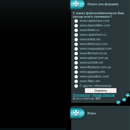
Опрос (на форуме)
С каких файлообменников Вам
проще всего скачивать?
www.rapidshare.com
www.depositfiles.com
www.ifolder.ru
www.rapidshare.ru
www.letitbit.net
www.filefactory.com
www.megaupload.com
www.fileshare.in.ua
www.upload.com.ua
www.turbobit.net
www.fileplanet.com.ua
www.gigapeta.info
www.uploadbox.com
www.4files.net
С других обменников
Результаты
|
Архив опросов
Всего ответов:
557
Игры