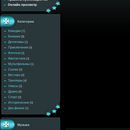
Онлайн просмотр
Категории
Комедии
[7]
Боевики
[8]
Детективы
[1]
Приключения
[0]
Фэнтези
[2]
Фантастика
[3]
Мультфильмы
[1]
Сказки
[0]
Вестерн
[0]
Триллеры
[4]
Ужасы
[3]
Драма
[8]
Спорт
[0]
Исторические
[0]
Док.фильм
[1]
Музыка