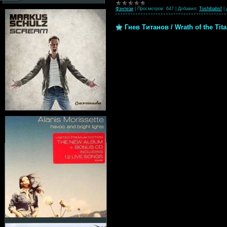
Фэнтези
|
Просмотров:
647
|
Добавил:
Toshibabsf
|
Гнев Титанов / Wrath of the Tita