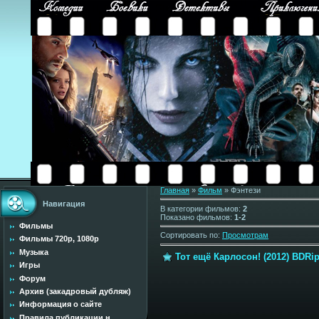
Главная
»
Фильм
» Фэнтези
Навигация
В категории фильмов
:
2
Показано фильмов
:
1-2
Фильмы
Сортировать по
:
Просмотрам
Фильмы 720p, 1080p
Музыка
Тот ещё Карлосон! (2012) BDRip
Игры
Форум
Архив (закадровый дубляж)
Информация о сайте
Правила публикации н...