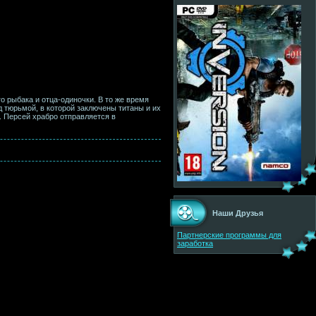
 рыбака и отца-одиночки. В то же время
 тюрьмой, в которой заключены титаны и их
. Персей храбро отправляется в
Наши Друзья
Партнерские программы для
заработка