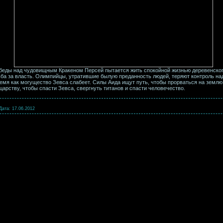
беды над чудовищным Кракеном Персей пытается жить спокойной жизнью деревенского
ба за власть. Олимпийцы, утратившие былую преданность людей, теряют контроль над
время как могущество Зевса слабеет. Силы Аида ищут путь, чтобы прорваться на землю
арству, чтобы спасти Зевса, свергнуть титанов и спасти человечество.
Дата:
17.06.2012