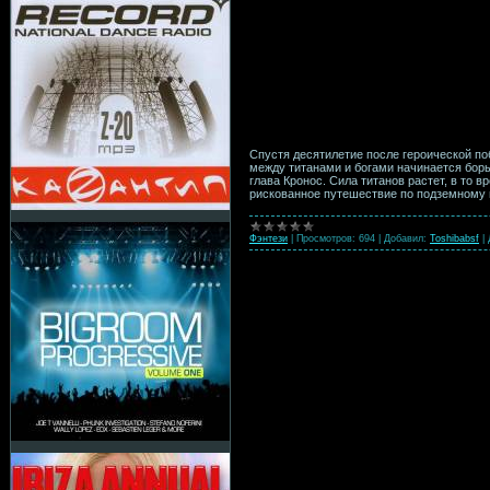
Спустя десятилетие после героической по
между титанами и богами начинается борь
глава Кронос. Сила титанов растет, в то 
рискованное путешествие по подземному ц
Фэнтези
|
Просмотров:
694
|
Добавил:
Toshibabsf
|