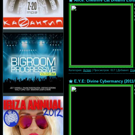
Alice: Cheshire Cat Dreams Edi
Категория:
Action
|
Просмотров:
617
|
Добавил:
Dra
E.Y.E: Divine Cybermancy (2011