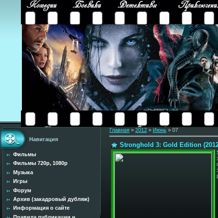
Главная
»
2012
»
Июнь
»
07
Навигация
Stronghold 3: Gold Edition (20
Фильмы
Фильмы 720p, 1080p
Музыка
Игры
Форум
Архив (закадровый дубляж)
Информация о сайте
Правила публикации н...