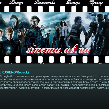
12/RUS/ENG/Repack)
Stronghold 3 – новая игра в серии стратегий в реальном времени Stronghold. Ее главна
значительно усовершенствована, предоставляя игрокам небывалый контроль над разм
создавать свои королевства согласно с их тактическими планами. Кроме этого, в игру
значительно увеличивает количество различных тактик и добавляет ряд новых возмож
рассматривать здания в деталях, а физический движок добавит возможность разрушен