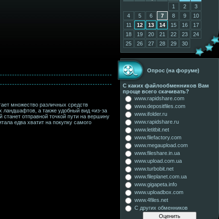
1
2
3
4
5
6
7
8
9
10
11
12
13
14
15
16
17
18
19
20
21
22
23
24
25
26
27
28
29
30
Опрос (на форуме)
С каких файлообменников Вам
проще всего скачивать?
www.rapidshare.com
гает множество различных средств
www.depositfiles.com
х ландшафтов, а также удобный вид «из-за
www.ifolder.ru
 станет отправной точкой пути на вершину
www.rapidshare.ru
итала едва хватит на покупку самого
www.letitbit.net
www.filefactory.com
www.megaupload.com
www.fileshare.in.ua
www.upload.com.ua
www.turbobit.net
www.fileplanet.com.ua
www.gigapeta.info
www.uploadbox.com
www.4files.net
С других обменников