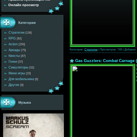
Онлайн просмотр
Категории
Стратегии
[136]
RPG
[82]
Action
[250]
Категория:
Стратегии
|
Просмотров:
749
|
Добавил:
Аркады
[75]
Квесты
[87]
Gas Guzzlers: Combat Carnage 
Гонки
[37]
Симуляторы
[52]
Мини игры
[33]
Для мобильника
[6]
Другие
[9]
Музыка