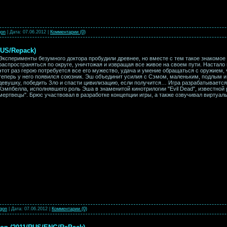
gon
|
Дата:
07.06.2012
|
Комментарии (0)
RUS/Repack)
Эксперименты безумного доктора пробудили древнее, но вместе с тем такое знакомое
распространяться по округе, уничтожая и извращая все живое на своем пути. Настало
этот раз герою потребуется все его мужество, удача и умение обращаться с оружием, 
теперь у него появился союзник. Эш объединит усилия с Сэмом, маленьким, подлым
девушку, победить Зло и спасти цивилизацию, если получится… Игра разрабатываетс
Кэмпбелла, исполнявшего роль Эша в знаменитой кинотрилогии "Evil Dead", известной
мертвецы". Брюс участвовал в разработке концепции игры, а также озвучивал виртуаль
gon
|
Дата:
07.06.2012
|
Комментарии (0)