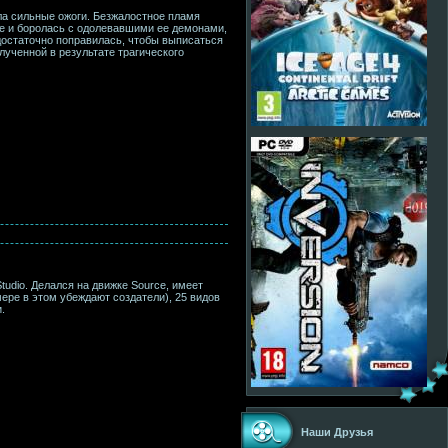
ла сильные ожоги. Безжалостное пламя
ице и боролась с одолевавшими ее демонами,
 достаточно поправилась, чтобы выписаться
лученной в результате трагического
tudio. Делался на движке Source, имеет
ере в этом убеждают создатели), 25 видов
.
Наши Друзья