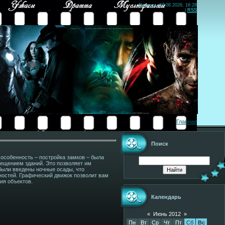
Пятница, 07.08.2026, 16:28
|
RSS
Главная
Поиск
я особенность – постройка замков – была
ещением зданий. Это позволяет им
 были введены ночные осады, что
ностей. Графический движок позволит вам
ия объектов.
Календарь
«
Июнь 2012
»
Пн
Вт
Ср
Чт
Пт
Сб
Вс