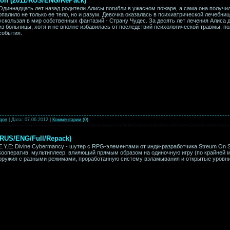
tion (2011/RUS/ENG/RePack)
Одиннадцать лет назад родители Алисы погибли в ужасном пожаре, а сама она получи
опалило не только ее тело, но и разум. Девочка оказалась в психиатрической лечебн
ускользая в мир собственных фантазий - Страну Чудес. За десять лет лечения Алиса
из больницы, хотя и не вполне избавилась от последствий психологической травмы, по
события.
gon
|
Дата:
07.06.2012
|
Комментарии (0)
/RUS/ENG/Full/Repack)
E.Y.E: Divine Cybermancy - шутер с RPG-элементами от инди-разработчика Streum On S
кооператив, мультиплеер, влияющий прямым образом на одиночную игру (по крайней м
оружия с разными режимами, проработанную систему взламывания и открытые уровни