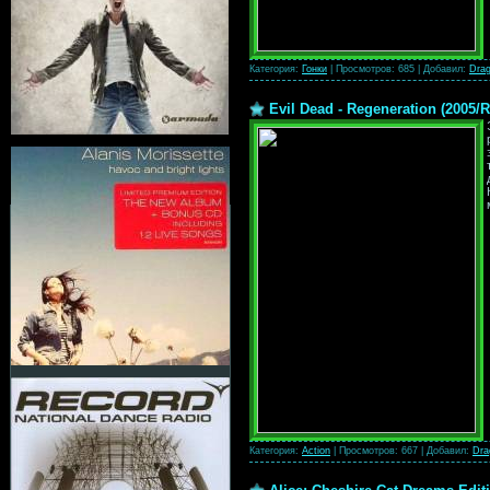
Категория:
Гонки
|
Просмотров:
685
|
Добавил:
Dra
Evil Dead - Regeneration (2005/
Категория:
Action
|
Просмотров:
667
|
Добавил:
Dra