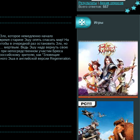
Результаты
|
Архив опросов
Всего ответов:
557
Игры
 Зло, которое немедленно начало
 время старине Эшу опять спасать мир! На
чтобы в очередной раз остановить Зло, но
 и… мертвым. Ведь Эшу надо вернуть свою
я при непосредственном участии Брюса
 российскому зрителю, как "Зловещие
ного Эша в английской версии Regeneration.