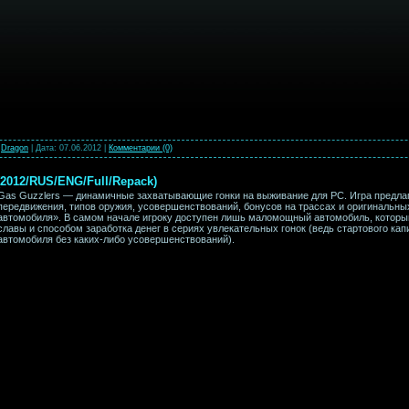
Dragon
|
Дата:
07.06.2012
|
Комментарии (0)
(2012/RUS/ENG/Full/Repack)
Gas Guzzlers — динамичные захватывающие гонки на выживание для PC. Игра предла
передвижения, типов оружия, усовершенствований, бонусов на трассах и оригинальны
автомобиля». В самом начале игроку доступен лишь маломощный автомобиль, который
славы и способом заработка денег в сериях увлекательных гонок (ведь стартового кап
автомобиля без каких-либо усовершенствований).