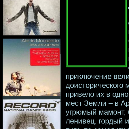
приключение вел
доисторического 
привело их в одн
мест Земли – в Ар
угрюмый мамонт, 
ленивец, гордый 