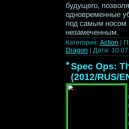
будущего, позвол
одновременные уб
под самым носом 
незамеченным.
Категория:
Action
|
П
Dragon
|
Дата:
10.07
Spec Ops: Th
(2012/RUS/E