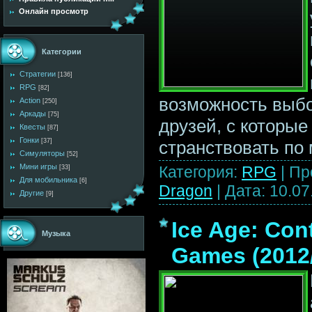
Онлайн просмотр
Категории
Стратегии
[136]
RPG
[82]
возможность выбо
Action
[250]
Аркады
[75]
друзей, с которые
Квесты
[87]
Гонки
странствовать по 
[37]
Симуляторы
[52]
Мини игры
Категория:
RPG
|
Пр
[33]
Для мобильника
[6]
Dragon
|
Дата:
10.07
Другие
[9]
Ice Age: Cont
Музыка
Games (2012