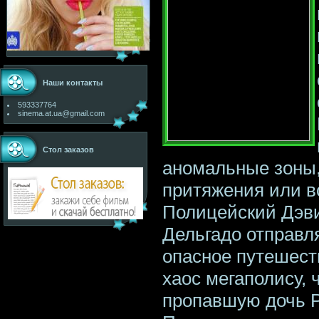
Наши контакты
593337764
sinema.at.ua@gmail.com
Стол заказов
аномальные зоны,
притяжения или в
Полицейский Дэви
Дельгадо отправл
опасное путешест
хаос мегаполису, 
пропавшую дочь Р