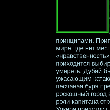
принципами. Приг
мире, где нет мес
«нравственность»
приходится выбир
умереть. Дубай б
ужасающим катак
песчаная буря пр
роскошный город 
роли капитана отр
Уокера предстоит