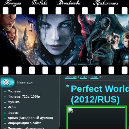
Главная
»
2012
»
Июль
»
10
Навигация
Perfect Worl
Фильмы
(2012/RUS)
Фильмы 720p, 1080p
Музыка
Игры
Форум
Архив (закадровый дубляж)
Информация о сайте
Правила публикации н...