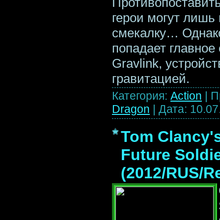
Противопоставить
герои могут лишь
смекалку… Однако,
попадает главное
Gravlink, устройс
гравитацией.
Категория:
Action
|
П
Dragon
|
Дата:
10.07
Tom Clancy'
Future Soldi
(2012/RUS/R