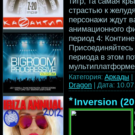
тигр, та самая кр
страстью к желуд
персонажи ждут в
анимационного ф
период 4: Контин
Присоединяйтесь 
периода в этом п
мультиплатформе
Категория:
Аркады
|
Dragon
|
Дата:
10.07
Inversion (2