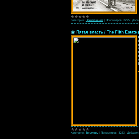
Категория:
Приключения
|
Просмотров:
3295
|
Доба
Пятая власть / The Fifth Estate
Категория:
Триллеры
|
Просмотров:
3283
|
Добавил