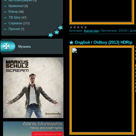
Автобиография
[3]
Криминал
[0]
Юмор
[48]
ТВ-Шоу
[47]
Сериалы
[171]
Прочее
[7]
Категория:
Фантастика
|
Просмотров:
103143
|
Доба
Олдбой / Oldboy (2013) HDRip
Музыка