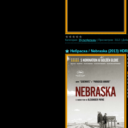
Категория:
Мультфильмы
|
Просмотров:
3112
|
Доба
Небраска / Nebraska (2013) HDR