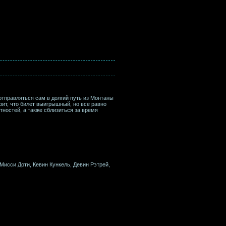
отправляться сам в долгий путь из Монтаны
рит, что билет выигрышный, но все равно
тностей, а также сблизиться за время
 Мисси Доти, Кевин Кункель, Девин Рэтрей,