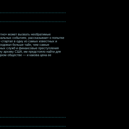
ретно» может вызвать необратимые
реальных событиях, рассказывает о попытке
-стартап в одну из самых известных и
родовал больше тайн, чем самые
нных служб и финансовые преступления
му архиву США, им предстояло найти для
дном обществе — и какова цена ее