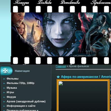
Главная
»
Архив фильмов
Навигация
Афера по-американски / Americ
Фильмы
Фильмы 720p, 1080p
Музыка
Игры
Форум
Архив (закадровый дубляж)
Информация о сайте
Правила публикации н...