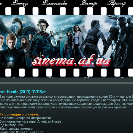
an Hustle (2013) DVDScr
В основе сюжета фильма реальная спецоперация, проводимая в конце 70-х — начале 
Она изначально была нацелена на расследование торговли краденым товаром. ФБР со
своих агентов под видом посредников, скупающих краденые шедевры для богатых кол
Впоследствии операция превратилась в изобличение коррупции на разных уровнях.
Информация о фильме:
Название: Афера по-американски
Оригинальное название: American Hustle
Год выхода: 2013
Жанр: драма, комедия
Режиссер: Дэвид О. Расселл