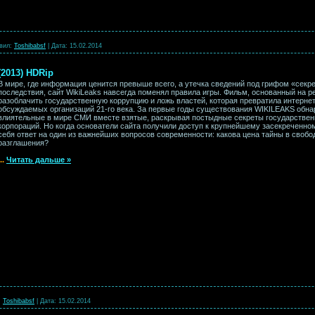
вил:
Toshibabsf
|
Дата:
15.02.2014
 (2013) HDRip
В мире, где информация ценится превыше всего, а утечка сведений под грифом «сек
последствия, сайт WikiLeaks навсегда поменял правила игры. Фильм, основанный на 
разоблачить государственную коррупцию и ложь властей, которая превратила интернет
обсуждаемых организаций 21-го века. За первые годы существования WIKILEAKS обна
влиятельные в мире СМИ вместе взятые, раскрывая постыдные секреты государстве
корпораций. Но когда основатели сайта получили доступ к крупнейшему засекреченно
себя ответ на один из важнейших вопросов современности: какова цена тайны в свобо
разглашения?
...
Читать дальше »
:
Toshibabsf
|
Дата:
15.02.2014