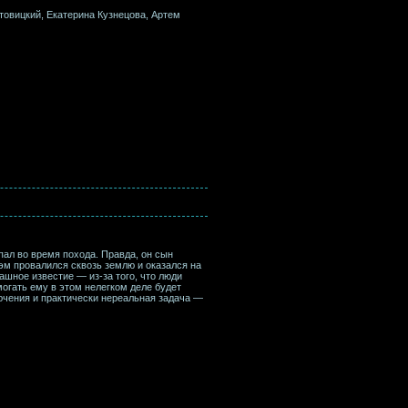
товицкий, Екатерина Кузнецова, Артем
ал во время похода. Правда, он сын
Сэм провалился сквозь землю и оказался на
шное известие — из-за того, что люди
могать ему в этом нелегком деле будет
ючения и практически нереальная задача —