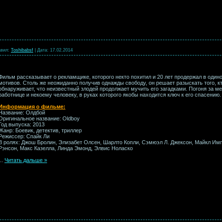
вил:
Toshibabsf
|
Дата:
17.02.2014
Фильм рассказывает о рекламщике, которого некто похитил и 20 лет продержал в один
мотивов. Столь же неожиданно получив однажды свободу, он решает разыскать того, кт
обнаруживает, что неизвестный злодей продолжает мучить его загадками. Погоня за м
работнице и некоему человеку, в руках которого якобы находится ключ к его спасению.
Информация о фильме:
Название: Олдбой
Оригинальное название: Oldboy
Год выпуска: 2013
Жанр: Боевик, детектив, триллер
Режиссер: Спайк Ли
В ролях: Джош Бролин, Элизабет Олсен, Шарлто Копли, Сэмюэл Л. Джексон, Майкл И
Рэнсон, Макс Казелла, Линда Эмонд, Элвис Ноласко
...
Читать дальше »