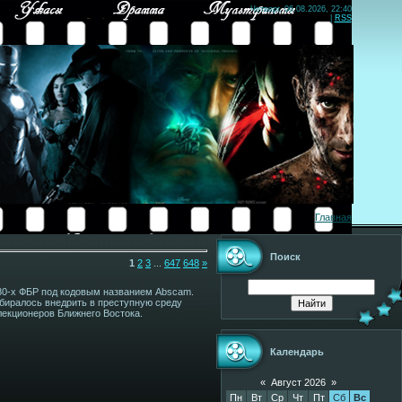
Четверг, 06.08.2026, 22:40
|
RSS
Главная
Поиск
1
2
3
...
647
648
»
80-х ФБР под кодовым названием Abscam.
биралось внедрить в преступную среду
лекционеров Ближнего Востока.
Календарь
«
Август 2026
»
Пн
Вт
Ср
Чт
Пт
Сб
Вс