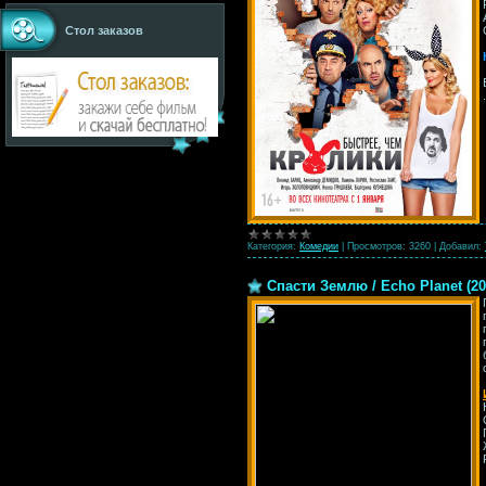
Стол заказов
Категория:
Комедии
|
Просмотров:
3260
|
Добавил:
Спасти Землю / Echo Planet (2