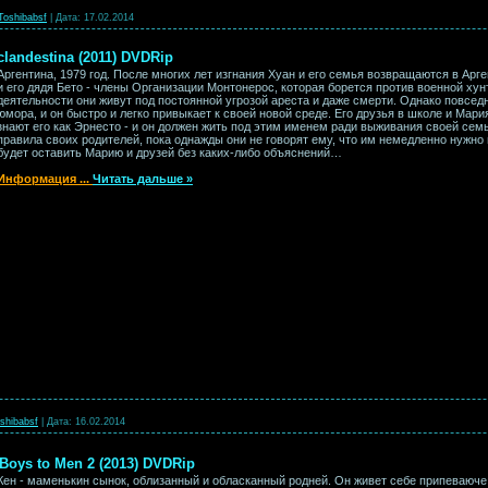
Toshibabsf
|
Дата:
17.02.2014
clandestina (2011) DVDRip
Аргентина, 1979 год. После многих лет изгнания Хуан и его семья возвращаются в Ар
и его дядя Бето - члены Организации Монтонерос, которая борется против военной хун
деятельности они живут под постоянной угрозой ареста и даже смерти. Однако повсед
юмора, и он быстро и легко привыкает к своей новой среде. Его друзья в школе и Мари
знают его как Эрнесто - и он должен жить под этим именем ради выживания своей сем
правила своих родителей, пока однажды они не говорят ему, что им немедленно нужно 
будет оставить Марию и друзей без каких-либо объяснений…
Информация
...
Читать дальше »
shibabsf
|
Дата:
16.02.2014
Boys to Men 2 (2013) DVDRip
Кен - маменькин сынок, облизанный и обласканный родней. Он живет себе припеваюче, 