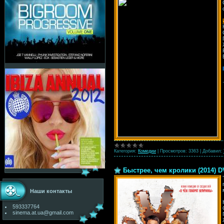
Категория:
Комедии
|
Просмотров:
3363
|
Добавил:
Быстрее, чем кролики (2014) 
Наши контакты
593337764
sinema.at.ua@gmail.com