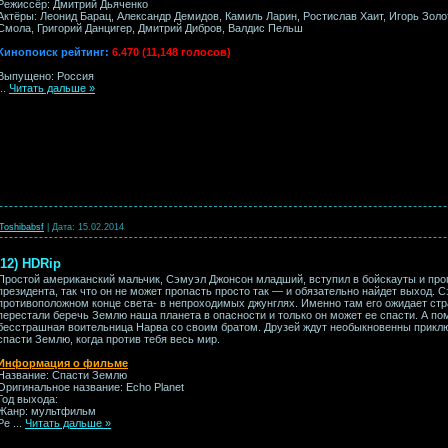
Режиссёр: Дмитрий Дьяченко
Актёры: Леонид Барац, Александр Демидов, Камиль Ларин, Ростислав Хаит, Игорь Золо
Смола, Григорий Данцигер, Дмитрий Дибров, Валдис Пельш
Кинопоиск рейтинг:
6.470 (11,148 голосов)
Выпущено: Россия
...
Читать дальше »
Toshibabsf
|
Дата:
15.02.2014
012) HDRip
Простой американский мальчик, Сэмуэл Джонсон младший, вступил в бойскауты и проп
президента, так что он не может пропасть просто так — и обязательно найдет выход. 
противоположном конце света- в непроходимых джунглях. Именно там его ожидает стра
перестали беречь Землю наша планета в опасности и только он может ее спасти. А по
бесстрашная воительница Нарва со своим братом. Друзей ждут необыкновенны прикл
cпасти Землю, когда против тебя весь мир.
Информация о фильме
Название: Спасти Землю
Оригинальное название: Echo Planet
Год выхода:
Жанр: мультфильм
Ре
...
Читать дальше »