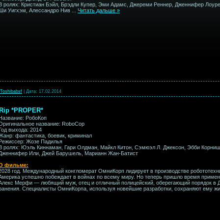
В ролях: Кристиан Бэйл, Брэдли Купер, Эми Адамс, Джереми Реннер, Дженнифер Лоурен
Ши Уигхэм, Алессандро Нив
...
Читать дальше »
Toshibabsf
|
Дата:
17.02.2014
MRip *PROPER*
Название: РобоКоп
Оригинальное название: RoboCop
Год выхода: 2014
Жанр: фантастика, боевик, криминал
Режиссер: Жозе Падилья
В ролях: Юэль Киннаман, Гари Олдман, Майкл Китон, Сэмюэл Л. Джексон, Эбби Корниш
Дженнифер Или, Джей Барушель, Марианн Жан-Батист
О фильме:
2028 год. Международный конгломерат ОмниКорп лидирует в производстве робототехн
Америка успешно побеждает в войнах по всему миру. Но теперь пришло время примен
Алекс Мерфи — любящий муж, отец и отличный полицейский, оберегающий порядок в Д
ранения. Специалисты ОмниКорпа, используя новейшие разработки, сохраняют ему ж