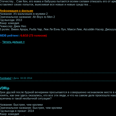
Отечеству... Сам Кен, его мама и бабушка пытаются всеми силами отмазать его от арми
оставляют своих попыток, выискивая все новые и новые средства ...
Информация о фильме
Название: Из мальчишек в мужики 2
Оригинальное название: Ah Boys to Men 2
Год выхода: 2013
Жанр: комедия
Режиссер: Джек Нео
В ролях: Вивек Арора, Рыба Чар, Люк Ли Вэнь Лун, Макси Лим, Aizuddiin Насер, Джошуа
IMDB рейтинг:
6.6/10 (73 голосов)
...
Читать дальше »
Toshibabsf
|
Дата:
16.02.2014
DVDRip
Трое друзей после бурной вечеринки просыпаются в совершенно незнакомом месте в
понять, как они здесь оказались, кто все эти люди, и что на самом деле произошло на
мужчины в такой необычной ситуации?
Название: Быстрее, чем кролики
Оригинальное название: Быстрее, чем кролики
Год выхода в прокат: 2014
Жанр: комедия