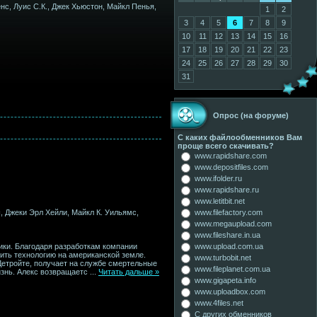
с, Луис С.К., Джек Хьюстон, Майкл Пенья,
1
2
3
4
5
6
7
8
9
10
11
12
13
14
15
16
17
18
19
20
21
22
23
24
25
26
27
28
29
30
31
Опрос (на форуме)
С каких файлообменников Вам
проще всего скачивать?
www.rapidshare.com
www.depositfiles.com
www.ifolder.ru
www.rapidshare.ru
www.letitbit.net
, Джеки Эрл Хейли, Майкл К. Уильямс,
www.filefactory.com
www.megaupload.com
www.fileshare.in.ua
ики. Благодаря разработкам компании
www.upload.com.ua
ить технологию на американской земле.
www.turbobit.net
етройте, получает на службе смертельные
www.fileplanet.com.ua
изнь. Алекс возвращаетс
...
Читать дальше »
www.gigapeta.info
www.uploadbox.com
www.4files.net
С других обменников