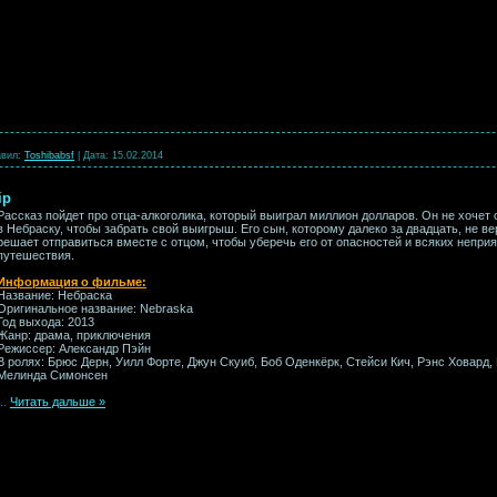
вил:
Toshibabsf
|
Дата:
15.02.2014
ip
Рассказ пойдет про отца-алкоголика, который выиграл миллион долларов. Он не хочет 
в Небраску, чтобы забрать свой выигрыш. Его сын, которому далеко за двадцать, не ве
решает отправиться вместе с отцом, чтобы уберечь его от опасностей и всяких неприя
путешествия.
Информация о фильме:
Название: Небраска
Оригинальное название: Nebraska
Год выхода: 2013
Жанр: драма, приключения
Режиссер: Александр Пэйн
В ролях: Брюс Дерн, Уилл Форте, Джун Скуиб, Боб Оденкёрк, Стейси Кич, Рэнс Ховард,
Мелинда Симонсен
...
Читать дальше »