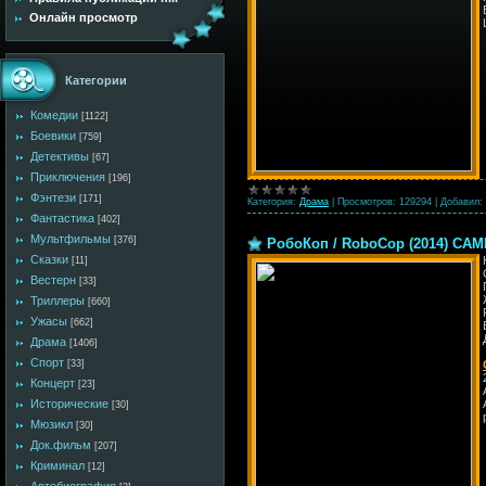
Онлайн просмотр
Категории
Комедии
[1122]
Боевики
[759]
Детективы
[67]
Приключения
[196]
Фэнтези
[171]
Категория:
Драма
|
Просмотров:
129294
|
Добавил:
Фантастика
[402]
Мультфильмы
[376]
РобоКоп / RoboCop (2014) CA
Сказки
[11]
Вестерн
[33]
Триллеры
[660]
Ужасы
[662]
Драма
[1406]
Спорт
[33]
Концерт
[23]
Исторические
[30]
Мюзикл
[30]
Док.фильм
[207]
Криминал
[12]