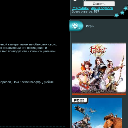
Результаты
|
Архив опросов
Всего ответов:
557
Игры
очной камере, никак не объясняя своих
о организовал его похищение, и
естью приводит его к юной социальной
мпериоли, Пом Клементьефф, Джеймс