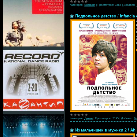
Категория:
Боевики
|
Просмотров:
3363
|
Добавил:
Подпольное детство / Infancia 
Категория:
Драма
|
Просмотров:
3195
|
Добавил:
To
Из мальчишек в мужики 2 / Ah 