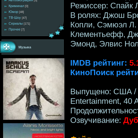
Автобиография
[3]
Режиссер: Спайк 
Криминал
[0]
Юмор
В ролях: Джош Бр
[48]
ТВ-Шоу
[47]
Копли, Сэмюэл Л.
Сериалы
[171]
Прочее
[7]
Клементьефф, Дже
Эмонд, Элвис Нол
Музыка
IMDB рейтинг:
5.
КиноПоиск рейти
Выпущено: США / G
Entertainment, 40 
Продолжительност
Озвучивание:
Дуб