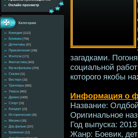
Онлайн просмотр
Категории
Комедии
[1122]
Боевики
[759]
Детективы
[67]
Приключения
[196]
загадками. Погоня
Фэнтези
[171]
Фантастика
[402]
социальной работн
Мультфильмы
[376]
Сказки
которого якобы на
[11]
Вестерн
[33]
Триллеры
[660]
Ужасы
[662]
Информация о ф
Драма
[1406]
Название: Олдбо
Спорт
[33]
Концерт
[23]
Оригинальное наз
Исторические
[30]
Мюзикл
[30]
Год выпуска: 2013
Док.фильм
[207]
Жанр: Боевик, дет
Криминал
[12]