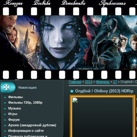
Главная
»
2014
»
Февраль
»
17
» Олдбой / O
Навигация
Олдбой / Oldboy (2013) HDRip
Фильмы
Фильмы 720p, 1080p
Музыка
Игры
Форум
Архив (закадровый дубляж)
Информация о сайте
Правила публикации н...