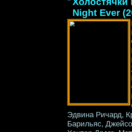
Холостячки в
Night Ever (
Эдвина Ричард, К
Барильяс, Джейсо