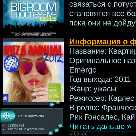
связаться с поту
становятся все б
пока они не дойду
Информация о 
Название: Кварти
Оригинальное назв
Emergo
Год выхода: 2011
Жанр: ужасы
Режиссер: Карлес
В ролях: Франческ
Рик Гонсалес, Ка
Наши контакты
Читать дальше »
593337764
sinema.at.ua@gmail.com