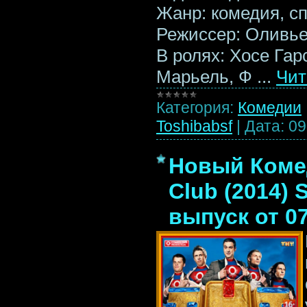
Жанр: комедия, с
Режиссер: Оливь
В ролях: Хосе Га
Марьель, Ф
...
Чит
Категория:
Комедии
Toshibabsf
|
Дата:
09
Новый Коме
Club (2014)
выпуск от 07