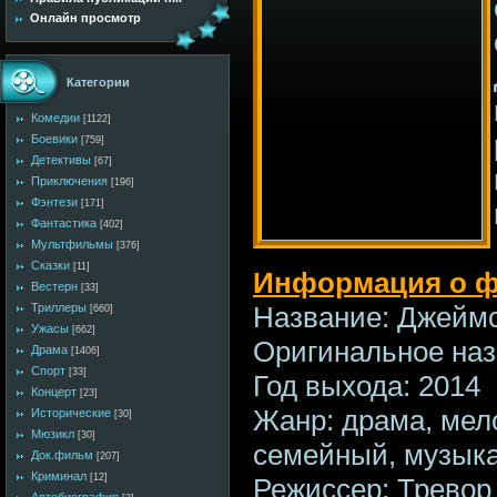
Онлайн просмотр
Категории
Комедии
[1122]
Боевики
[759]
Детективы
[67]
Приключения
[196]
Фэнтези
[171]
Фантастика
[402]
Мультфильмы
[376]
Сказки
[11]
Информация о 
Вестерн
[33]
Название: Джейм
Триллеры
[660]
Ужасы
[662]
Оригинальное наз
Драма
[1406]
Спорт
[33]
Год выхода: 2014
Концерт
[23]
Жанр: драма, мел
Исторические
[30]
Мюзикл
[30]
семейный, музык
Док.фильм
[207]
Криминал
[12]
Режиссер: Тревор