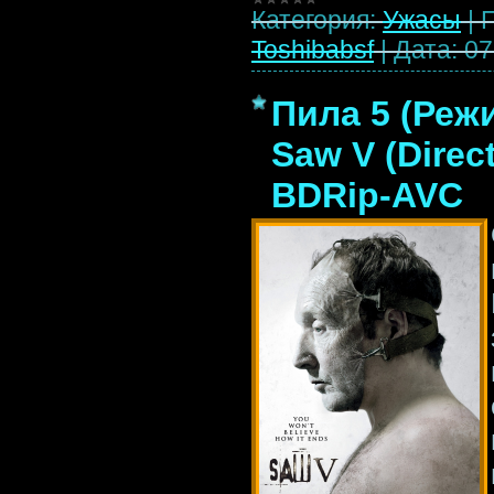
Категория:
Ужасы
|
Toshibabsf
|
Дата:
07
Пила 5 (Реж
Saw V (Direct
BDRip-AVC