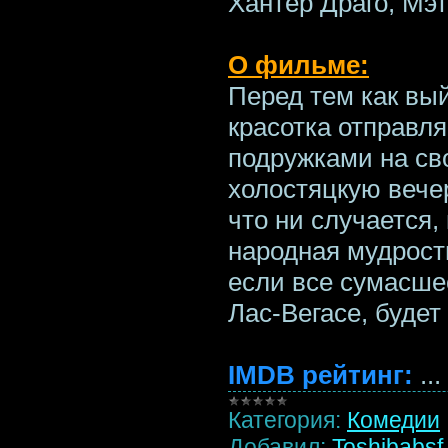
Хантер Драго, Мэ
О фильме:
Перед тем как вы
красотка отправл
подружками на с
холостяцкую вечер
что ни случается,
народная мудрость
если все сумасше
Лас-Вегасе, будет
IMDB рейтинг:
...
Категория:
Комедии
Добавил:
Toshibabsf