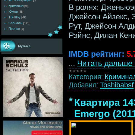
Автобиография
[3]
В ролях: Дженьюэ
Криминал
[0]
Юмор
[48]
Джейсон Айзекс, 
ТВ-Шоу
[47]
Сериалы
Рут, Джейсон Алд
[171]
Прочее
[7]
Рэйнс, Дилан Кен
Музыка
IMDB рейтинг:
5.
...
Читать дальше 
Категория:
Кримина
Добавил:
Toshibabsf
Квартира 143
Emergo (201