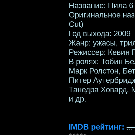
Название: Пила 6
Оригинальное назв
Cut)
Год выхода: 2009
Жанр: ужасы, три
Режиссер: Кевин Гр
В ролях: Тобин Бе
Марк Ролстон, Бе
Питер Аутербридж
Танедра Ховард, 
и др.
IMDB рейтинг:
...