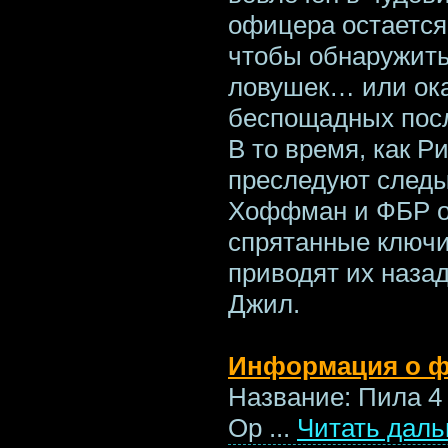
офицера остается
чтобы обнаружить
ловушек… или ока
беспощадных пос
В то время, как Ри
преследуют следы
Хоффман и ФБР о
спрятанные ключи 
приводят их наза
Джил.
Информация о 
Название: Пила 4
Ор
...
Читать даль