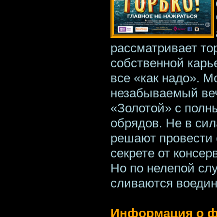
рассматривает то
собственной карь
все «как надо». 
незабываемый веч
«Золотой» с полн
обрядов. Не в сил
решают провести 
секрете от консер
Но по нелепой сл
сливаются воедин
Информация о ф