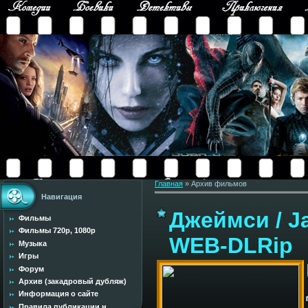
Главная
»
Архив фильмов
Навигация
Джеймси / J
Фильмы
Фильмы 720p, 1080p
WEB-DLRip
Музыка
Игры
Форум
Архив (закадровый дубляж)
Информация о сайте
Правила публикации н...