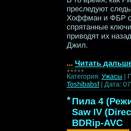
преследуют следы
Хоффман и ФБР о
спрятанные ключи 
приводят их наза
Джил.
...
Читать дальше
Категория:
Ужасы
|
Toshibabsf
|
Дата:
07
Пила 4 (Реж
Saw IV (Direc
BDRip-AVC