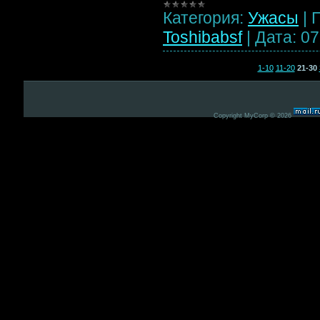
Категория:
Ужасы
|
Toshibabsf
|
Дата:
07
1-10
11-20
21-30
Copyright MyCorp © 2026