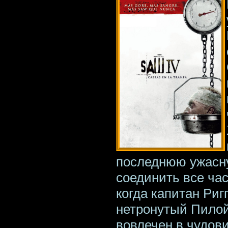
последнюю ужасн
соединить все час
когда капитан Риг
нетронутый Пилой
вовлечен в чудов