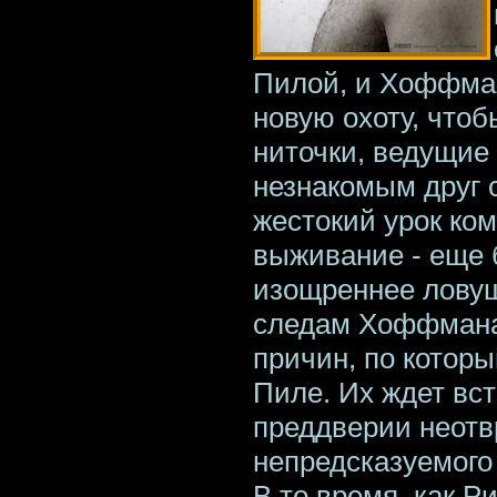
Пилой, и Хоффман
новую охоту, чтоб
ниточки, ведущие 
незнакомым друг 
жестокий урок ко
выживание - еще 
изощреннее лову
следам Хоффмана,
причин, по котор
Пиле. Их ждет вст
преддверии неотв
непредсказуемого
В то время, как Ри