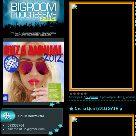
Категория:
Док.фильм
|
Просмотров:
491
|
Добавил
Стена Цоя (2011) SATRip
Наши контакты
593337764
sinema.at.ua@gmail.com