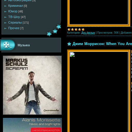
Автобиография
[3]
Криминал
[0]
Юмор
[48]
ТВ-Шоу
[47]
Сериалы
[171]
Прочее
[7]
Категория:
Док.фильм
|
Просмотров:
506
|
Добавил
Джим Моррисон: When You Are S
Музыка