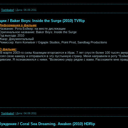
:
Toshibabsf
|
Дата:
06.09.2011
ии / Baker Boys: Inside the Surge (2010) TVRip
Информация о фильме
Название: Рота Бэйкер: на месте дислокации
Оригинальное название: Baker Boys: Inside the Surge
Год выхода: 2010
Жанр: Документальный
Режиссер: Kern Konwiser / Gigapix Studios, Point Prod, Sandbag Productions
О фильме:
"В марте 2003-го cилы Коалиции вторгаются в Ирак. 7 лет спустя более 100 тысяч аме
взял свою камеру и отправился в эту пустынную страну. Меня направили в роту "Бэйке
дивизии. Я познакомился с ними. "Возможно умру рядом с вами. Расскажите мне прав
:
Toshibabsf
|
Дата:
04.09.2011
ждение / Coral Sea Dreaming. Awaken (2010) HDRip