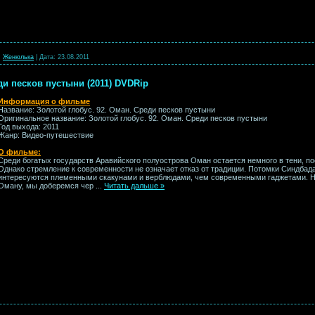
:
Женюлька
|
Дата:
23.08.2011
ди песков пустыни (2011) DVDRip
Информация о фильме
Название: Золотой глобус. 92. Оман. Среди песков пустыни
Оригинальное название: Золотой глобус. 92. Оман. Среди песков пустыни
Год выхода: 2011
Жанр: Видео-путешествие
О фильме:
Среди богатых государств Аравийского полуострова Оман остается немного в тени, по
Однако стремление к современности не означает отказ от традиции. Потомки Синдба
интересуются племенными скакунами и верблюдами, чем современными гаджетами. 
Оману, мы доберемся чер
...
Читать дальше »