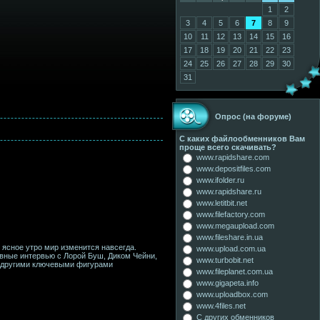
1
2
3
4
5
6
7
8
9
10
11
12
13
14
15
16
17
18
19
20
21
22
23
24
25
26
27
28
29
30
31
Опрос (на форуме)
С каких файлообменников Вам
проще всего скачивать?
www.rapidshare.com
www.depositfiles.com
www.ifolder.ru
www.rapidshare.ru
www.letitbit.net
www.filefactory.com
www.megaupload.com
www.fileshare.in.ua
е ясное утро мир изменится навсегда.
www.upload.com.ua
ивные интервью с Лорой Буш, Диком Чейни,
www.turbobit.net
 другими ключевыми фигурами
www.fileplanet.com.ua
www.gigapeta.info
www.uploadbox.com
www.4files.net
С других обменников