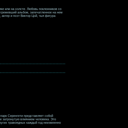
ке или на холсте. Любовь поклонников со
 гремевший альбом, запечатленное на нем
актер и поэт Виктор Цой, чья фигура
арк Серенгети представляет собой
е затронутую влиянием человека. Это
других травоядных каждый год неизмеенно