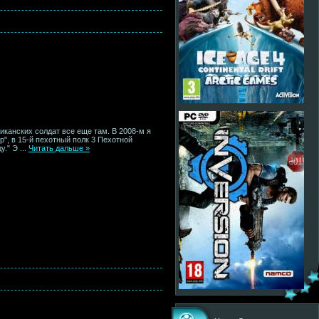
риканских солдат все еще там. В 2008-м я
р", в 15-й пехотный полк 3 Пехотной
ду." Э
...
Читать дальше »