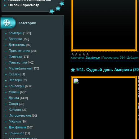
Онлайн просмотр
Категории
Комедии
[1122]
Боевики
[759]
Детективы
[67]
Приключения
[196]
Фэнтези
[171]
Категория:
Док.фильм
|
Просмотров:
514
|
Добавил
Фантастика
[402]
Мультфильмы
[376]
9/11. Судный день Америки (20
Сказки
[11]
Вестерн
[33]
Триллеры
[660]
Ужасы
[662]
Драма
[1406]
Спорт
[33]
Концерт
[23]
Исторические
[30]
Мюзикл
[30]
Док.фильм
[207]
Криминал
[12]