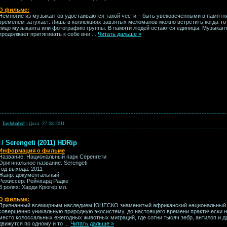
О фильме:
Немногие из музыкантов удостаиваются такой чести – быть увековеченными в памятни
временем затухает. Лишь в коллекциях завзятых меломанов можно встретить когда-то
лицо музыканта или фотографию группы. В памяти людей остаются единицы. Музыкант, 
продолжает притягивать к себе вни
...
Читать дальше »
:
Toshibabsf
|
Дата:
27.08.2011
 Serengeti (2011) HDRip
Информация о фильме
Название: Национальный парк Серенгети
Оригинальное название: Serengeti
Год выхода: 2011
Жанр: документальный
Режиссер: Рейнхард Радке
В ролях: Харди Крюгер мл.
О фильме:
Признанный всемирным наследием ЮНЕСКО знаменитый африканский национальный п
совершенно уникальную природную экосистему, до настоящего времени практически н
место колоссальных ежегодных животных миграций, где сотни тысяч зебр, антилоп и 
движутся по одному и то
...
Читать дальше »