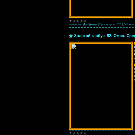
Категория:
Док.фильм
|
Просмотров:
526
|
Добавил
Золотой глобус. 92. Оман. Сре