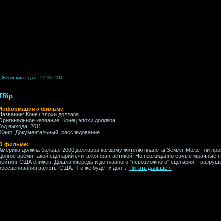
:
Женюлька
|
Дата:
27.08.2011
TRip
Информация о фильме
Название: Конец эпохи доллара
Оригинальное название: Конец эпохи доллара
Год выхода: 2011
Жанр: Документальный, расследование
О фильме:
Америка должна больше 2000 долларов каждому жителю планеты Земля. Может ли про
Долгое время такой сценарий считался фантастикой. Но неожиданно самые мрачные п
рейтинг США снижен. Дошла очередь и до главного "невозможного" сценария – разруш
обесценивания валюты США. Что же будет с дол
...
Читать дальше »