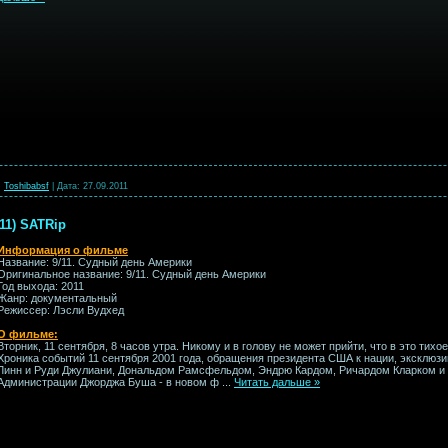
:
Toshibabsf
|
Дата:
27.09.2011
11) SATRip
Информация о фильме
Название: 9/11. Судный день Америки
Оригинальное название: 9/11. Судный день Америки
Год выхода: 2011
Жанр: документальный
Режиссер: Лэсли Вудхед
О фильме:
Вторник, 11 сентября, 8 часов утра. Никому и в голову не может прийти, что в это тихо
Хроника событий 11 сентября 2001 года, обращения президента США к нации, эксклюз
Линн и Руди Джулиани, Дональдом Рамсфельдом, Эндрю Кардом, Ричардом Кларком и
Администрации Джорджа Буша - в новом ф
...
Читать дальше »