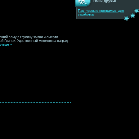
Наши Друзья
Партнерские программы для
заработка
ющий самую глубину жизни и смерти
й Гвинеи. Удостоенный множества наград,
альше »