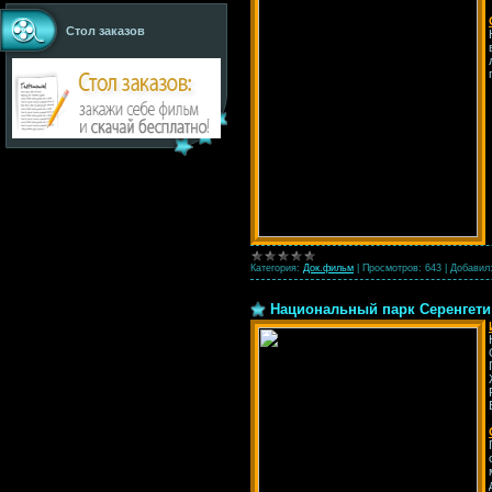
Стол заказов
Категория:
Док.фильм
|
Просмотров:
643
|
Добавил
Национальный парк Серенгети /