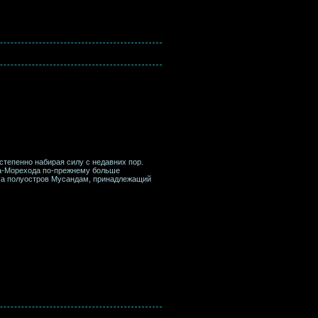
степенно набирая силу с недавних пор.
да-Морехода по-прежнему больше
На полуостров Мусандам, принадлежащий