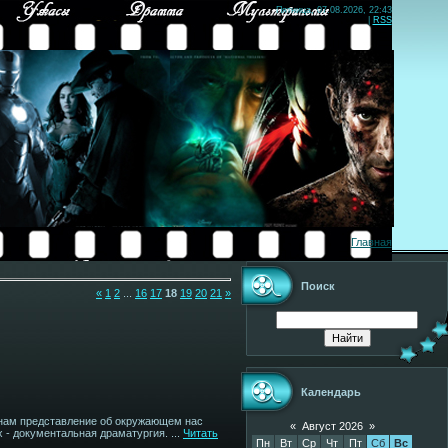
Пятница, 07.08.2026, 22:43
|
RSS
Главная
Поиск
«
1
2
...
16
17
18
19
20
21
»
Календарь
 нам представление об окружающем нас
«
Август 2026
»
 - документальная драматургия.
...
Читать
Пн
Вт
Ср
Чт
Пт
Сб
Вс