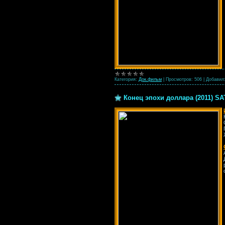
Категория:
Док.фильм
|
Просмотров:
506
|
Добавил
Конец эпохи доллара (2011) SA