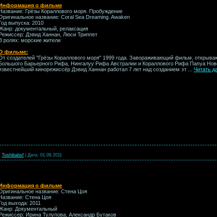
Информация о фильме
Название: Грёзы Кораллового моря. Пробуждение
Оригинальное название: Coral Sea Dreaming. Awaken
Год выпуска: 2010
Жанр: документальный, релаксация
Режиссер: Дэвид Ханнан, Люси Триппет
В ролях: морские жители
О фильме:
От создателей "Грёзы Кораллового моря" 1999 года. Завораживающий фильм, открыва
Большого Барьерного Рифа, Нингалуу Рифа Австралии и Кораллового Рифа Папуа Ново
известнейший кинорежиссёр Дэвид Ханнан работал 7 лет над созданием эт
...
Читать д
:
Toshibabsf
|
Дата:
01.09.2011
Информация о фильме
Оригинальное название: Стена Цоя
Название: Стена Цоя
Год выхода: 2011
Жанр: Документальный
Режиссер: Ирина Тулупова, Александр Бутаков