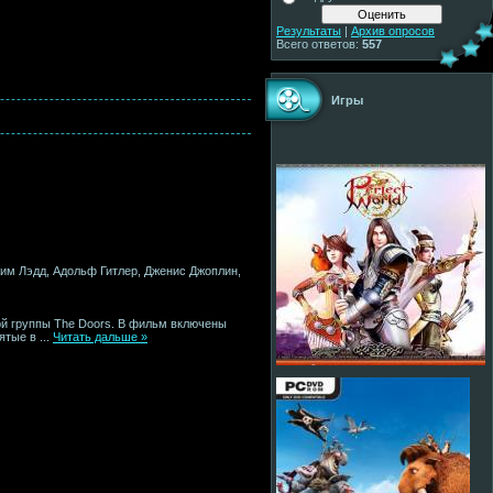
Результаты
|
Архив опросов
Всего ответов:
557
Игры
жим Лэдд, Адольф Гитлер, Дженис Джоплин,
ой группы The Doors. В фильм включены
нятые в
...
Читать дальше »