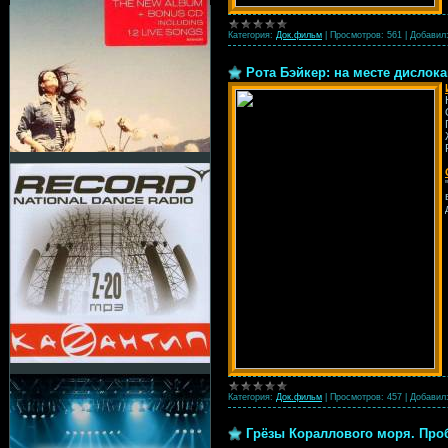
Категория:
Док.фильм
|
Просмотров:
561
|
Добавил
Рота Бэйкер: на месте дислокац
Категория:
Док.фильм
|
Просмотров:
457
|
Добавил
Грёзы Кораллового моря. Пробу