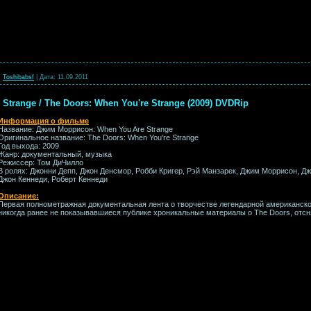
:
Toshibabsf
|
Дата:
11.09.2011
trange / The Doors: When You're Strange (2009) DVDRip
Информация о фильме
Название: Джим Моррисон: When You Are Strange
Оригинальное название: The Doors: When You're Strange
Год выхода: 2009
Жанр: документальный, музыка
Режиссер: Том ДиЧилло
В ролях: Джонни Депп, Джон Денсмор, Робби Кригер, Рэй Манзарек, Джим Моррисон, Д
Джон Кеннеди, Роберт Кеннеди
Описание:
Первая полнометражная документальная лента о творчестве легендарной американск
никогда ранее не показывавшиеся публике хроникальные материалы о The Doors, отс