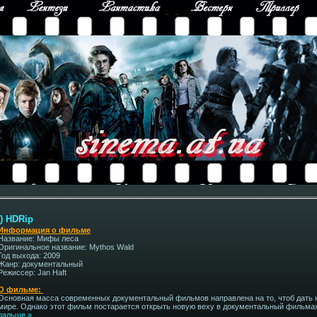
) HDRip
Информация о фильме
Название: Мифы леса
Оригинальное название: Mythos Wald
Год выхода: 2009
Жанр: документальный
Режиссер: Jan Haft
О фильме:
Основная масса современных документальный фильмов направлена на то, чтоб дать
мире. Однако этот фильм постарается открыть новую веху в документальный фильмах
дальше »