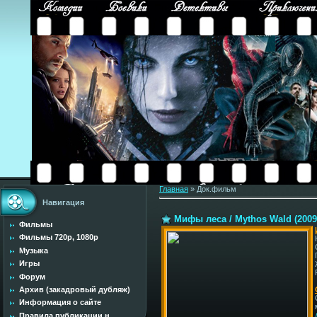
Главная
»
Док.фильм
Навигация
Мифы леса / Mythos Wald (2009
Фильмы
Фильмы 720p, 1080p
Музыка
Игры
Форум
Архив (закадровый дубляж)
Информация о сайте
Правила публикации н...