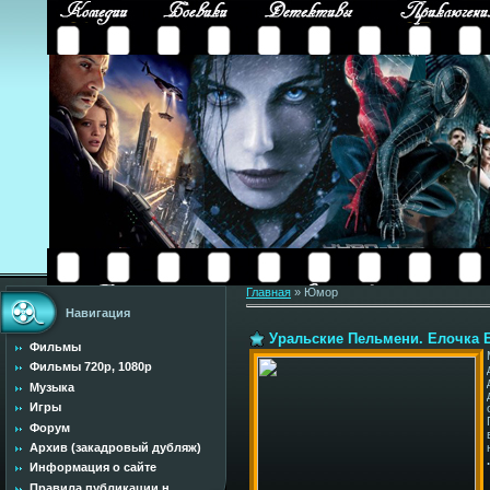
Главная
»
Юмор
Навигация
Уральские Пельмени. Елочка Бе
Фильмы
Фильмы 720p, 1080p
Музыка
Игры
Форум
Архив (закадровый дубляж)
Информация о сайте
Правила публикации н...