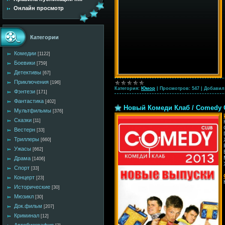
Онлайн просмотр
Категории
Комедии
[1122]
Боевики
[759]
Детективы
[67]
Приключения
[196]
Категория:
Юмор
|
Просмотров:
547
|
Добавил
Фэнтези
[171]
Фантастика
[402]
Новый Комеди Клаб / Comedy Cl
Мультфильмы
[376]
Сказки
[11]
Вестерн
[33]
Триллеры
[660]
Ужасы
[662]
Драма
[1406]
Спорт
[33]
Концерт
[23]
Исторические
[30]
Мюзикл
[30]
Док.фильм
[207]
Криминал
[12]