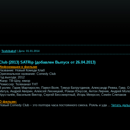
:
Toshibabsf
|
Дата:
01.01.2014
ub (2013) SATRip (добавлен Выпуск от 26.04.2013)
Информация о фильме
Название: Новый Комеди Клаб
Оригинальное название: Comedy Club
Год выхода: 2012
Жанр: ТВ-Шоу, юмор
Режиссер: Телеканал ТНТ
В ролях: Гарик Мартиросян, Павел Воля, Тимур Батрутдинов, Александр Ревва, Гавр, 
Матуa, Андрей Аверин, Алексей Лихницкий, Роман Юнусов, Антон Лирник, Андрей Мол
Хрусталёв, Васильев Виктор, Сергей Бессмертный, Игорь Меерсон, Семён Слепаков
О фильме:
Новый Comedy Club – это полтора часа постоянного смеха. Рояль и уда
...
Читать даль