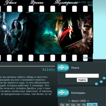
Пятница, 07.08.2026, 09:58
|
RSS
Главная
Поиск
1
2
3
4
5
»
нь мы должны забыть обиды и простить
 праздник мы все становимся немного
ли вы верите в чудо, то оно обязательно
юдей, которые работают 1-гоянваря. Это
тобы получить телефон Джобса, учат стихи
я всамых необычных животных. И наконец,
Календарь
за праздничным столом, тем более, их не
«
Август 2026
»
Пн
Вт
Ср
Чт
Пт
Сб
Вс