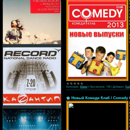
Категория:
Юмор
|
Просмотров:
748
|
Добавил:
Tos
Новый Комеди Клаб / Comedy Cl