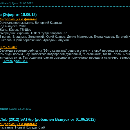
shibabsf
|
Дата:
24.06.2012
 (Эфир от 10.06.12)
Информация о фильме
Оригиальное название: Вечерний Квартал
Год выпуска: 2010
Жанр: Юмор, ТВ-Шоу
Выпущено: Украина, ТОВ "Студія Квартал-95"
В ролях: Владимир Зеленский, Юрий Крапов, Денис Манжосов, Елена Кравец, Евгений 
Пикалов, Юрий Корявченков, Аркадий Лапухин
О фильме:
Однажды веселые ребята из "95-го квартала" решили отметить свой переезд из родного 
команды новым шоу. Коллектив подобрался душевный, "с огоньком", гости - сплошь зн
аплодисменты. Так родилась самая смешная и популярная передача на отечественном 
...
Читать дальше »
hibabsf
|
Дата:
12.06.2012
ub (2012) SATRip (добавлен Выпуск от 01.06.2012)
Информация о фильме
Название: Новый Комеди Клаб