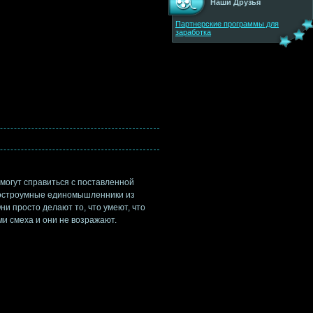
Наши Друзья
Партнерские программы для
заработка
 могут справиться с поставленной
 А остроумные единомышленники из
ни просто делают то, что умеют, что
ми смеха и они не возражают.