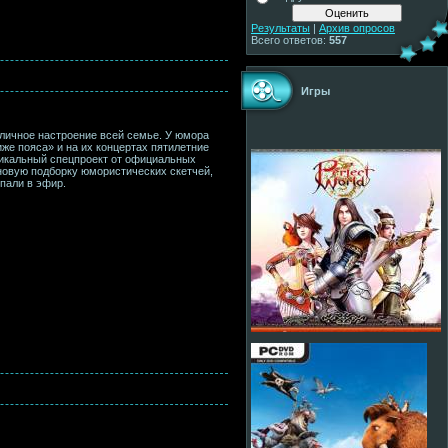
Результаты
|
Архив опросов
Всего ответов:
557
Игры
тличное настроение всей семье. У юмора
же пояса» и на их концертах пятилетние
никальный спецпроект от официальных
новую подборку юмористических скетчей,
пали в эфир.