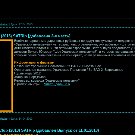
hibabsf
|
Дата:
27.04.2013
(2013) SATRip [добавлена 2-я часть]
Весёлые парни в мандариновых рубашках не дадут соскучиться и подарят о
«Уральских пельменей» нет возрастных ограничений, они избегают «шуток ни
дети смеются рядом с 50-ти летними взрослыми. Этот выпуск продолжает у
дилеров Белого Ю мора- "Шоу Уральских пельменей", в котором вы увидите 
которые ранее были показаны на концертах, но по различным причинам не по
Информация о фильме
Название: Уральские Пельмени / Зэ BAD 2. Вырезанное
Оригинальное название: Уральские Пельмени / Зэ BAD 2. Вырезанное
Год выхода: 2012
Жанр: концерт,юмор
Режиссер: команда "Уральские пельмени"
В ролях: Дмитри
...
Читать дальше »
hibabsf
|
Дата:
14.04.2013
ub (2013) SATRip (добавлен Выпуск от 11.01.2013)
Информация о фильме