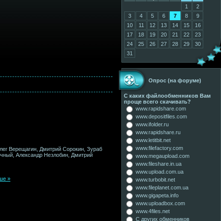
1
2
3
4
5
6
7
8
9
10
11
12
13
14
15
16
17
18
19
20
21
22
23
24
25
26
27
28
29
30
31
Опрос (на форуме)
С каких файлообменников Вам
проще всего скачивать?
www.rapidshare.com
www.depositfiles.com
www.ifolder.ru
www.rapidshare.ru
www.letitbit.net
www.filefactory.com
Олег Верещагин, Дмитрий Сорокин, Зураб
очный, Александр Незлобин, Дмитрий
www.megaupload.com
www.fileshare.in.ua
www.upload.com.ua
ше »
www.turbobit.net
www.fileplanet.com.ua
www.gigapeta.info
www.uploadbox.com
www.4files.net
С других обменников