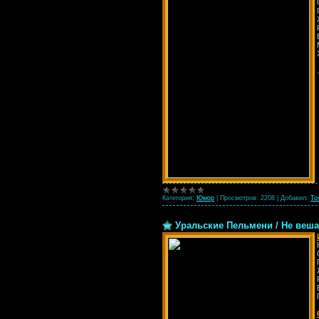
Категория:
Юмор
|
Просмотров:
2208
|
Добавил:
To
Уральские Пельмени / Не вешат