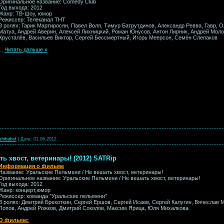
Оригинальное название: Comedy Club
Год выхода: 2012
Жанр: ТВ-Шоу, юмор
Режиссер: Телеканал ТНТ
В ролях: Гарик Мартиросян, Павел Воля, Тимур Батрутдинов, Александр Ревва, Гавр, 
Матуa, Андрей Аверин, Алексей Лихницкий, Роман Юнусов, Антон Лирник, Андрей Мол
Хрусталёв, Васильев Виктор, Сергей Бессмертный, Игорь Меерсон, Семён Слепаков
...
Читать дальше »
shibabsf
|
Дата:
01.06.2012
ь хвост, ветеринары! (2012) SATRip
Информация о фильме
Название: Уральские Пельмени / Не вешать хвост, ветеринары!
Оригинальное название: Уральские Пельмени / Не вешать хвост, ветеринары!
Год выхода: 2012
Жанр: концерт,юмор
Режиссер: команда "Уральские пельмени"
В ролях: Дмитрий Брекоткин, Сергей Ершов, Сергей Исаев, Сергей Калугин, Вячеслав 
Попов, Андрей Рожков, Дмитрий Соколов, Максим Ярица, Юля Михалкова
О фильме: