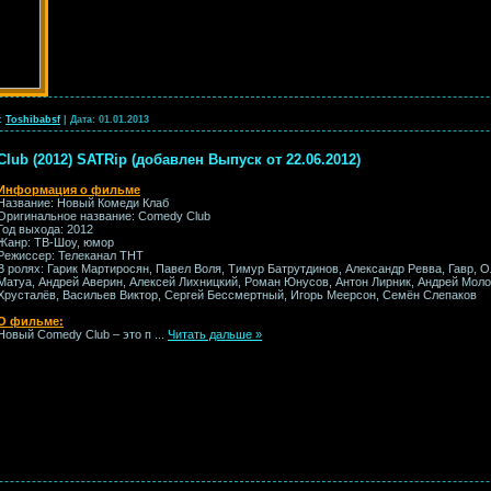
:
Toshibabsf
|
Дата:
01.01.2013
ub (2012) SATRip (добавлен Выпуск от 22.06.2012)
Информация о фильме
Название: Новый Комеди Клаб
Оригинальное название: Comedy Club
Год выхода: 2012
Жанр: ТВ-Шоу, юмор
Режиссер: Телеканал ТНТ
В ролях: Гарик Мартиросян, Павел Воля, Тимур Батрутдинов, Александр Ревва, Гавр, 
Матуa, Андрей Аверин, Алексей Лихницкий, Роман Юнусов, Антон Лирник, Андрей Мол
Хрусталёв, Васильев Виктор, Сергей Бессмертный, Игорь Меерсон, Семён Слепаков
О фильме:
Новый Comedy Club – это п
...
Читать дальше »