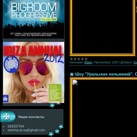
Категория:
Юмор
|
Просмотров:
1255
|
Добавил:
To
Шоу "Уральских пельменей". С
Наши контакты
593337764
sinema.at.ua@gmail.com