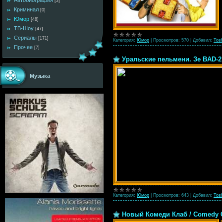
Автобиография
[3]
Криминал
[0]
Юмор
[48]
ТВ-Шоу
[47]
Сериалы
[171]
Категория:
Юмор
|
Просмотров:
570
|
Добавил:
Tos
Прочее
[7]
Уральские пельмени. Зе BAD-2 
Музыка
Категория:
Юмор
|
Просмотров:
643
|
Добавил:
Tos
Новый Комеди Клаб / Comedy Cl