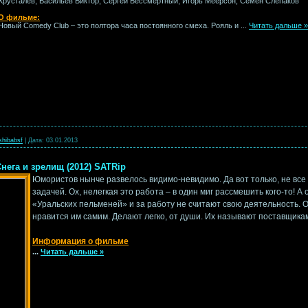
Хрусталёв, Васильев Виктор, Сергей Бессмертный, Игорь Меерсон, Семён Слепаков
О фильме:
Новый Comedy Club – это полтора часа постоянного смеха. Рояль и
...
Читать дальше »
shibabsf
|
Дата:
03.01.2013
нега и зрелищ (2012) SATRip
Юмористов нынче развелось видимо-невидимо. Да вот только, не все
задачей. Ох, нелегкая это работа – в один миг рассмешить кого-то!
«Уральских пельменей» и за работу не считают свою деятельность. О
нравится им самим. Делают легко, от души. Их называют поставщика
Информация о фильме
...
Читать дальше »