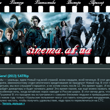
ги! (2013) SATRip
Мы — уральцы, ждем Новый год всей страной, всем сердцем, всей печенью. В этот де
долги, именнопоэтому отдел ипотечного кредитования не празднует Новый год. В этот
детьми, мы все слушаем"старшего», и не хотим спать после 12. Это время чудес. И ес
дойдёт доквартиры и будет ночевать дома! Это время героев, как ещё можно назвать л
особенная ночь, когда китайских порох наводит в России шорох. В этот вечер дети, ч
Пушкина! В это праздник мы встречаемся с самыми близкими людьми и превращаемс
в новом году только «Уральские пельмени» могут составить конкуренцию мандаринам, 
нужно чистить, чтобы получить удовольствие, надо просто переключиться на СТС.
...
Читать дальше »