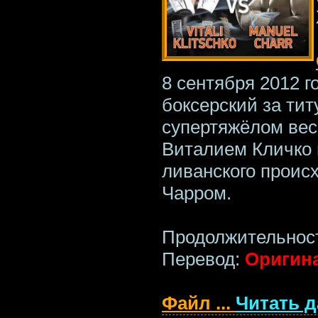
8 сентября 2012 г
боксерский за ти
супертяжёлом вес
Виталием Кличко 
ливанского прои
Чарром.
Продолжительност
Перевод:
Оригин
Файл
...
Читать 