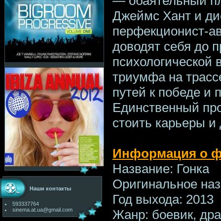
— обаятельный п
Джеймс Хант и д
перфекционист-а
доводят себя до 
психологической 
триумфа на трассе
путей к победе и 
Единственный пр
стоить карьеры и
Информация о ф
Название: Гонка
Оригинальное наз
Наши контакты
Год выхода: 2013
593337764
sinema.at.ua@gmail.com
Жанр: боевик, дра