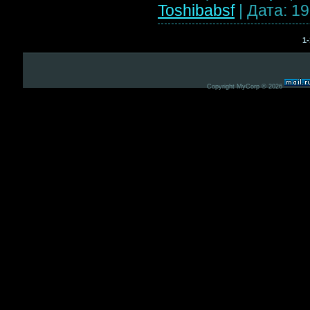
Toshibabsf
|
Дата:
19
1-
Copyright MyCorp © 2026