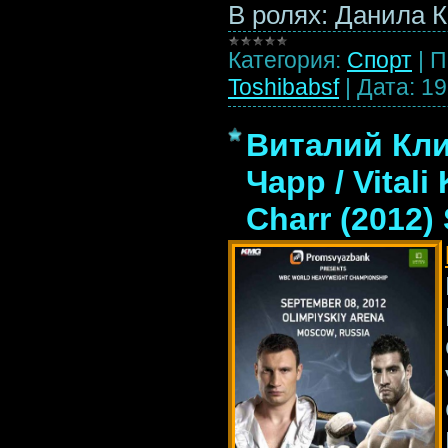
В ролях: Данила 
Категория:
Спорт
|
П
Toshibabsf
|
Дата:
19
Виталий Кли
Чарр / Vitali
Charr (2012)