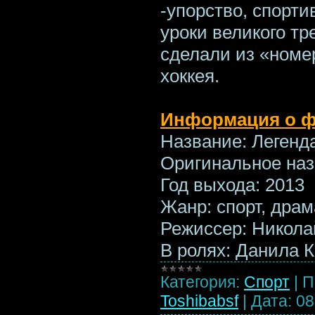
-упорство, спорт
уроки великого т
сделали из «номе
хоккея.
Информация о 
Название: Леген
Оригинальное на
Год выхода: 2013
Жанр: спорт, дра
Режиссер: Никола
В ролях: Данила 
Категория:
Спорт
|
П
Toshibabsf
|
Дата:
08