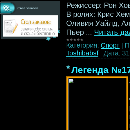
Режиссер: Рон Хо
Стол заказов
В ролях: Крис Хе
Оливия Уайлд, Ал
Пьер
...
Читать да
Категория:
Спорт
|
П
Toshibabsf
|
Дата:
31
Легенда №17