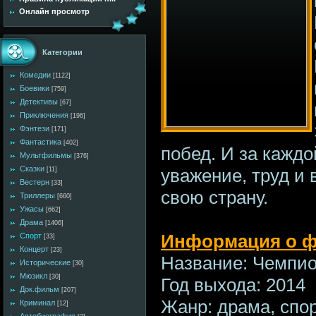
Онлайн просмотр
Категории
Комедии
[1122]
Боевики
[759]
Детективы
[67]
Приключения
[196]
Фэнтези
[171]
Фантастика
[402]
побед. И за каждо
Мультфильмы
[376]
Сказки
уважение, труд и в
[11]
Вестерн
[33]
свою страну.
Триллеры
[660]
Ужасы
[662]
Драма
[1406]
Информация о 
Спорт
[33]
Концерт
[23]
Название: Чемпи
Исторические
[30]
Мюзикл
[30]
Год выхода: 2014
Док.фильм
[207]
Жанр: драма, спо
Криминал
[12]