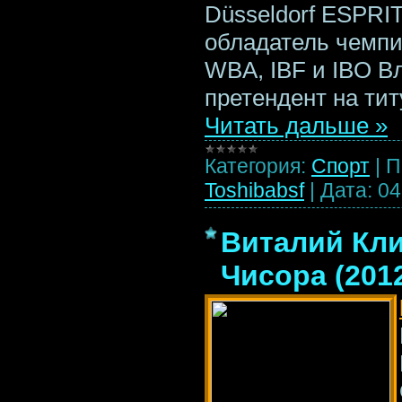
Düsseldorf ESPRIT
обладатель чемпи
WBA, IBF и IBO В
претендент на ти
Читать дальше »
Категория:
Спорт
|
П
Toshibabsf
|
Дата:
04
Виталий Кли
Чисора (201