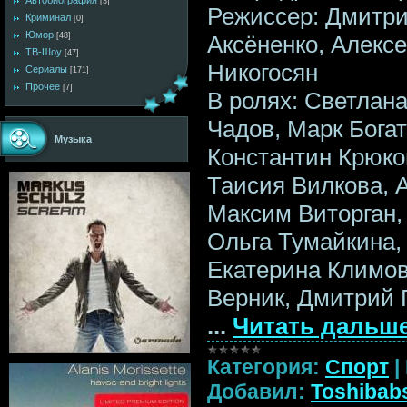
Автобиография
[3]
Режиссер: Дмитр
Криминал
[0]
Юмор
Аксёненко, Алекс
[48]
ТВ-Шоу
[47]
Никогосян
Сериалы
[171]
Прочее
[7]
В ролях: Светлан
Чадов, Марк Бога
Музыка
Константин Крюков
Таисия Вилкова, 
Максим Виторган,
Ольга Тумайкина,
Екатерина Климов
Верник, Дмитрий 
...
Читать дальше
Категория:
Спорт
|
Добавил:
Toshibab