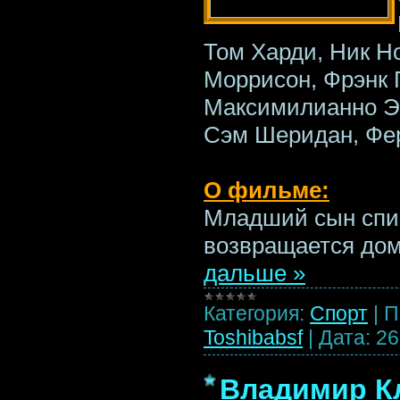
Том Харди, Ник Н
Моррисон, Фрэнк 
Максимилианно Эр
Сэм Шеридан, Фе
О фильме:
Младший сын спи
возвращается дом
дальше »
Категория:
Спорт
|
П
Toshibabsf
|
Дата:
26
Владимир Кл