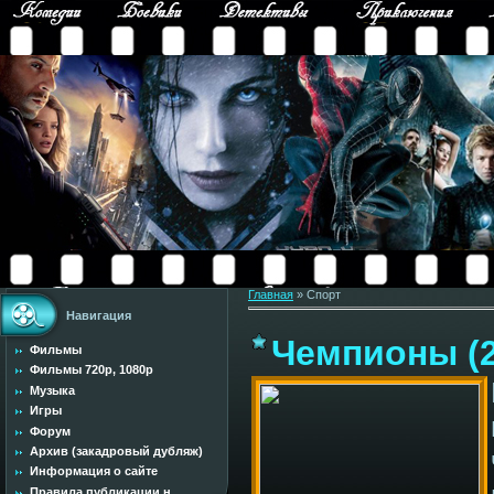
Главная
»
Спорт
Навигация
Чемпионы (2
Фильмы
Фильмы 720p, 1080p
Музыка
Игры
Форум
Архив (закадровый дубляж)
Информация о сайте
Правила публикации н...