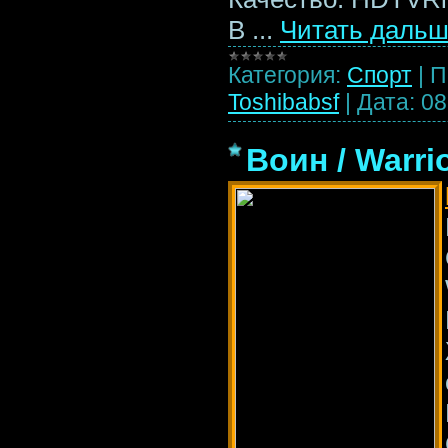
В
...
Читать дальш
Категория:
Спорт
|
П
Toshibabsf
|
Дата:
08
Воин / Warri