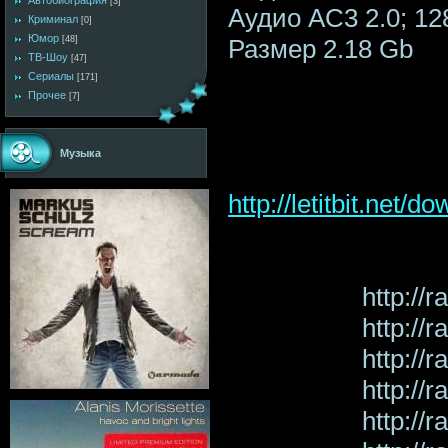
Автобиография
[3]
Аудио AC3 2.0; 128
Криминал
[0]
Юмор
Размер 2.18 Gb
[48]
ТВ-Шоу
[47]
Сериалы
[171]
Прочее
[7]
Музыка
http://letitbit.ne
http://
http://
http://
http://
http://