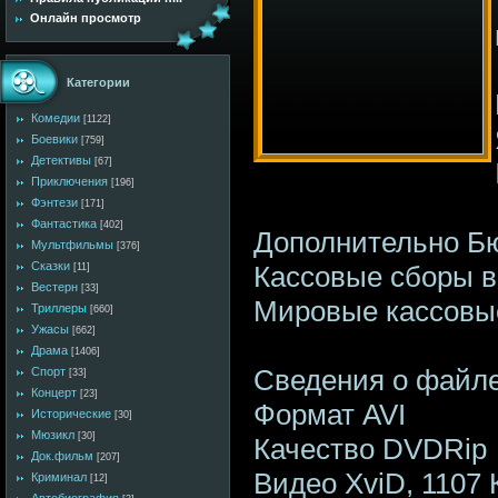
Онлайн просмотр
Категории
Комедии
[1122]
Боевики
[759]
Детективы
[67]
Приключения
[196]
Фэнтези
[171]
Фантастика
[402]
Дополнительно Бю
Мультфильмы
[376]
Сказки
Кассовые сборы в 
[11]
Вестерн
[33]
Мировые кассовые
Триллеры
[660]
Ужасы
[662]
Драма
[1406]
Сведения о файл
Спорт
[33]
Концерт
[23]
Формат AVI
Исторические
[30]
Мюзикл
[30]
Качество DVDRip
Док.фильм
[207]
Видео XviD, 1107 К
Криминал
[12]