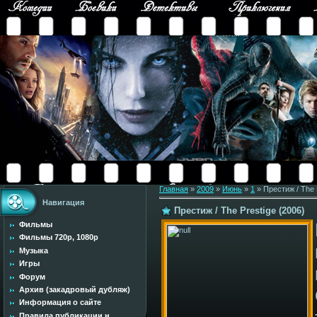
Главная
»
2009
»
Июнь
»
1
» Престиж / The 
Навигация
Престиж / The Prestige (2006)
Фильмы
Фильмы 720p, 1080p
Музыка
Игры
Форум
Архив (закадровый дубляж)
Информация о сайте
Правила публикации н...