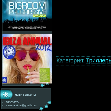
Категория
:
Триллер
Наши контакты
593337764
sinema.at.ua@gmail.com