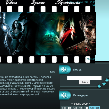
Суббота, 08.08.2026, 15:23
|
RSS
Главная
Поиск
20:43
жение захватывающих погонь и веселых
ром текст диалогов, язвительная
боевиков.Идеальный фильм для семейного
решающей битве с мышами. Мыши, узнав об
зобрел аппарат, позволяющий сделать кошек
з своих осведомителей получают сведения
сованный боевик, пародирующий
Календарь
«
Июнь 2009
»
Пн
Вт
Ср
Чт
Пт
Сб
Вс