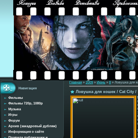
Главная
»
2009
»
Июнь
»
8
» Ловушка для ко
Навигация
Ловушка для кошек / Cat City /
Фильмы
Фильмы 720p, 1080p
Музыка
Игры
Форум
Архив (закадровый дубляж)
Информация о сайте
Правила публикации н...