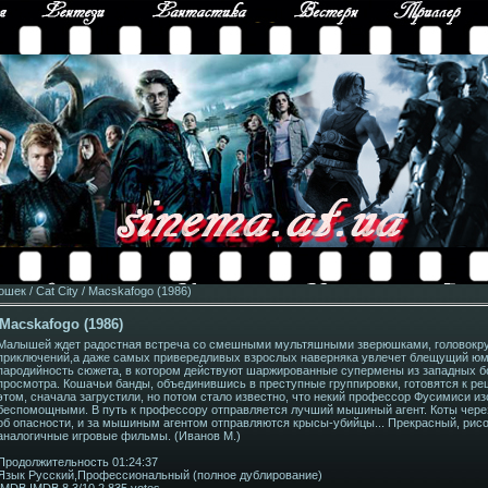
шек / Cat City / Macskafogo (1986)
 Macskafogo (1986)
Малышей ждет радостная встреча со смешными мультяшными зверюшками, головокру
приключений,а даже самых привередливых взрослых наверняка увлечет блещущий юмо
пародийность сюжета, в котором действуют шаржированные супермены из западных 
просмотра. Кошачьи банды, объединившись в преступные группировки, готовятся к 
этом, сначала загрустили, но потом стало известно, что некий профессор Фусимиси и
беспомощными. В путь к профессору отправляется лучший мышиный агент. Коты чере
об опасности, и за мышиным агентом отправляются крысы-убийцы... Прекрасный, ри
аналогичные игровые фильмы. (Иванов М.)
Продолжительность 01:24:37
Язык Русский,Профессиональный (полное дублирование)
IMDB IMDB 8.3/10 2,835 votes