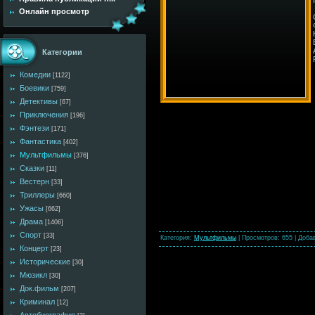
Онлайн просмотр
Категории
Комедии
[1122]
Боевики
[759]
Детективы
[67]
Приключения
[196]
Фэнтези
[171]
Фантастика
[402]
Мультфильмы
[376]
Сказки
[11]
Вестерн
[33]
Триллеры
[660]
Ужасы
[662]
Драма
[1406]
Спорт
[33]
Категория
:
Мультфильмы
|
Просмотров
: 655 |
Доба
Концерт
[23]
Исторические
[30]
Мюзикл
[30]
Док.фильм
[207]
Криминал
[12]