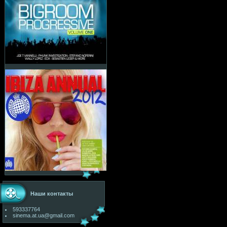
Наши контакты
593337764
sinema.at.ua@gmail.com