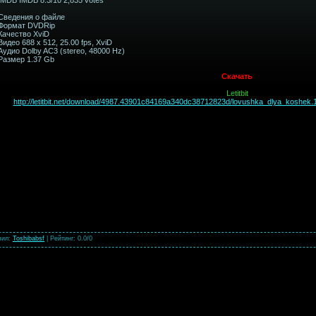
Сведения о файле
Формат DVDRip
Качество XviD
Видео 688 x 512, 25.00 fps, XviD
Аудио Dolby AC3 (stereo, 48000 Hz)
Размер 1.37 Gb
Скачать
Letitbit
http://letitbit.net/download/4987.43901c84169a340dc38712823d/lovushka_dlya_koshek.1
вил
:
Toshibabsf
|
Рейтинг
:
0.0
/
0