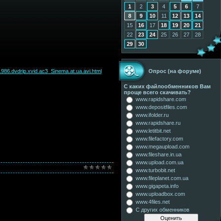
1
2
3
4
5
6
7
8
9
10
11
12
13
14
15
16
17
18
19
20
21
22
23
24
25
26
27
28
29
30
986.dvdrip.xvid.ac3_Sinema.at.ua.avi.html
Опрос (на форуме)
С каких файлообменников Вам
проще всего скачивать?
www.rapidshare.com
www.depositfiles.com
www.ifolder.ru
www.rapidshare.ru
www.letitbit.net
www.filefactory.com
www.megaupload.com
www.fileshare.in.ua
www.upload.com.ua
www.turbobit.net
www.fileplanet.com.ua
www.gigapeta.info
www.uploadbox.com
www.4files.net
С других обменников