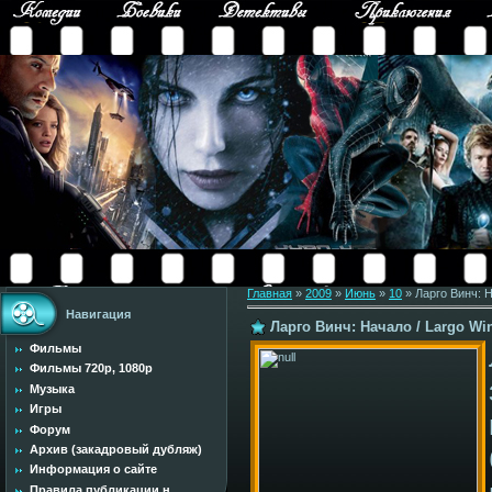
Главная
»
2009
»
Июнь
»
10
» Ларго Винч: Н
Навигация
Ларго Винч: Начало / Largo Win
Фильмы
Фильмы 720p, 1080p
Музыка
Игры
Форум
Архив (закадровый дубляж)
Информация о сайте
Правила публикации н...