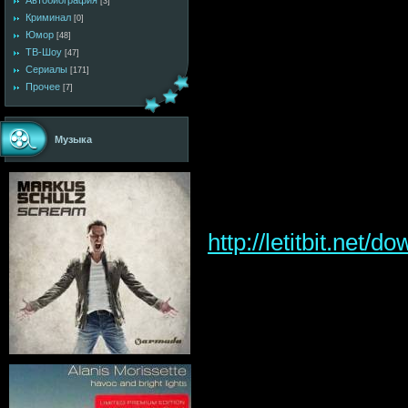
Автобиография
[3]
Криминал
[0]
Юмор
[48]
ТВ-Шоу
[47]
Сериалы
[171]
Прочее
[7]
Музыка
http://letitbit.ne