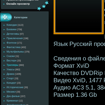
Онлайн просмотр
Категории
Комедии
[1122]
Боевики
[759]
Детективы
[67]
Приключения
[196]
Язык Русский пр
Фэнтези
[171]
Фантастика
[402]
Мультфильмы
[376]
Сказки
Сведения о файл
[11]
Вестерн
[33]
Формат XviD
Триллеры
[660]
Ужасы
[662]
Качество DVDRip
Драма
[1406]
Видео XviD, 1477 kb
Спорт
[33]
Концерт
[23]
Аудио AC3 5.1, 38
Исторические
[30]
Мюзикл
[30]
Размер 1.36 Gb
Док.фильм
[207]
Криминал
[12]