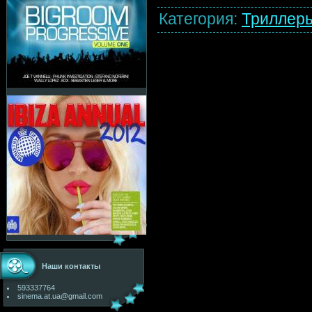
Категория
:
Триллер
Наши контакты
593337764
sinema.at.ua@gmail.com