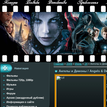
Главная
»
2009
»
Июнь
»
24
» Ангелы и Дем
Навигация
Ангелы и Демоны / Angels & D
Фильмы
Фильмы 720p, 1080p
Музыка
Игры
Форум
Архив (закадровый дубляж)
Информация о сайте
Правила публикации н...