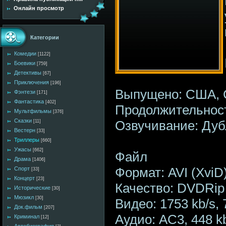
Онлайн просмотр
Категории
Комедии
[1122]
Боевики
[759]
Детективы
[67]
Приключения
[196]
Выпущено: США, C
Фэнтези
[171]
Фантастика
[402]
Продолжительност
Мультфильмы
[376]
Сказки
Озвучивание: Дуб
[11]
Вестерн
[33]
Триллеры
[660]
Ужасы
[662]
Файл
Драма
[1406]
Формат: AVI (XviD
Спорт
[33]
Концерт
[23]
Качество: DVDRip
Исторические
[30]
Мюзикл
[30]
Видео: 1753 kb/s,
Док.фильм
[207]
Аудио: AC3, 448 kb
Криминал
[12]