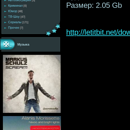
Автобиография
[3]
Размер: 2.05 Gb
Криминал
[0]
Юмор
[48]
ТВ-Шоу
[47]
Сериалы
[171]
Прочее
[7]
http://letitbit.ne
Музыка