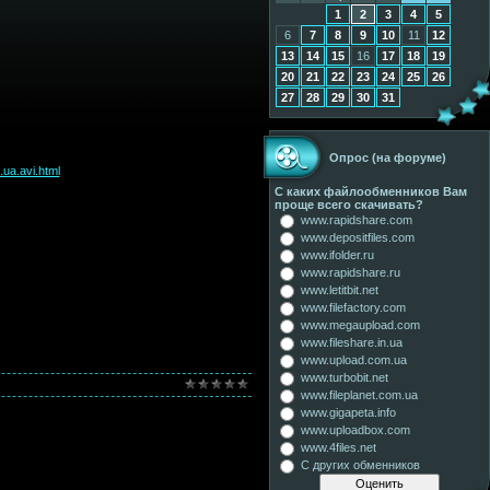
1
2
3
4
5
6
7
8
9
10
11
12
13
14
15
16
17
18
19
20
21
22
23
24
25
26
27
28
29
30
31
Опрос (на форуме)
ua.avi.html
С каких файлообменников Вам
проще всего скачивать?
www.rapidshare.com
www.depositfiles.com
www.ifolder.ru
www.rapidshare.ru
www.letitbit.net
www.filefactory.com
www.megaupload.com
www.fileshare.in.ua
www.upload.com.ua
www.turbobit.net
www.fileplanet.com.ua
www.gigapeta.info
www.uploadbox.com
www.4files.net
С других обменников