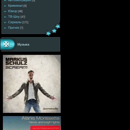
Автобиография
[3]
Криминал
[0]
Юмор
[48]
ТВ-Шоу
[47]
Сериалы
[171]
Прочее
[7]
Музыка