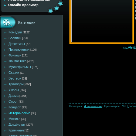
Онлайн просмотр
Категории
Комедии
[1122]
Боевики
[759]
Детективы
[67]
http://le
Приключения
[196]
Фэнтези
[171]
Фантастика
[402]
Мультфильмы
[376]
Сказки
[11]
Вестерн
[33]
Триллеры
[660]
Ужасы
[662]
Драма
[1406]
Спорт
[33]
Категория
:
Исторические
|
Просмотров
: 761 |
Доба
Концерт
[23]
Исторические
[30]
Мюзикл
[30]
Док.фильм
[207]
Криминал
[12]