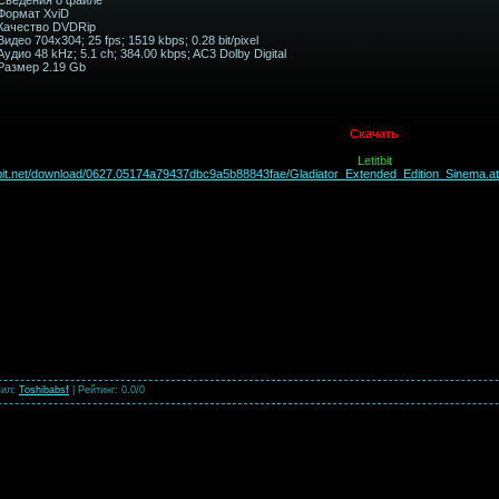
Формат XviD
Качество DVDRip
Видео 704x304; 25 fps; 1519 kbps; 0.28 bit/pixel
Аудио 48 kHz; 5.1 ch; 384.00 kbps; AC3 Dolby Digital
Размер 2.19 Gb
Скачать
Letitbit
titbit.net/download/0627.05174a79437dbc9a5b88843fae/Gladiator_Extended_Edition_Sinema.at.
вил
:
Toshibabsf
|
Рейтинг
:
0.0
/
0