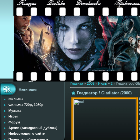
Главная
»
2009
»
Июль
»
2
» Гладиатор / Gla
Навигация
Гладиатор / Gladiator (2000)
Фильмы
Фильмы 720p, 1080p
Музыка
Игры
Форум
Архив (закадровый дубляж)
Информация о сайте
Правила публикации н...