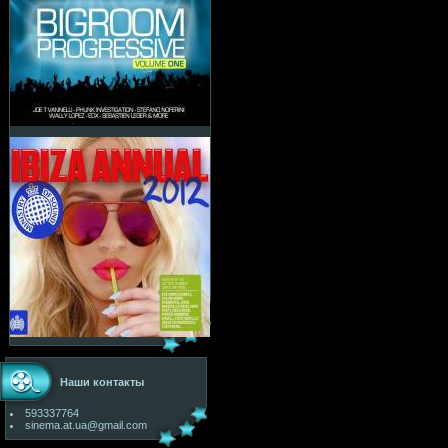
Наши контакты
593337764
sinema.at.ua@gmail.com