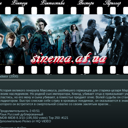
diator (2000)
История великого генерала Максимуса, разбившего германцев для старика-цезаря Марк
своим наследником. Но родной сын императора, Комод, убивает отца и приказывает 
спастись, но его жену и сына убивают, а поместье предают огню. Волей судьбы он ста
гладиатором. Быстро снискав себе славу в кровавых поединках, он оказывается в зна
которого он встретится в смертельной схватке со своим заклятым врагом...
Продолжительность 2:43:51
Язык Русский дублированный
IMDB IMDB 8.3/10 (195,550 votes) Top 250: #121
Дополнительно Релиз от HQ-ViDEO
Сведения о файле