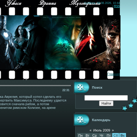
Суббота, 08.08.2026, 10:44
|
RSS
Главная
Поиск
22:31
а Аврелия, который хотел сделать его
умертвить Максимуса. Последнему удается
новится сначала рабом, а потом
менитом римском Колизее, на арене
Календарь
«
Июль 2009
»
Пн
Вт
Ср
Чт
Пт
Сб
Вс