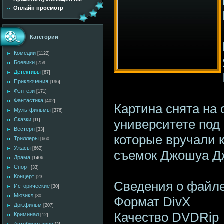
Онлайн просмотр
Категории
Комедии
[1122]
Боевики
[759]
Детективы
[67]
Приключения
[196]
Фэнтези
[171]
Фантастика
[402]
Картина снята на 
Мультфильмы
[376]
Сказки
университете под
[11]
Вестерн
[33]
которые вручали к
Триллеры
[660]
Ужасы
[662]
съемок Джошуа Дж
Драма
[1406]
Спорт
[33]
Концерт
[23]
Сведения о файл
Исторические
[30]
Мюзикл
[30]
Формат DivX
Док.фильм
[207]
Качество DVDRip
Криминал
[12]