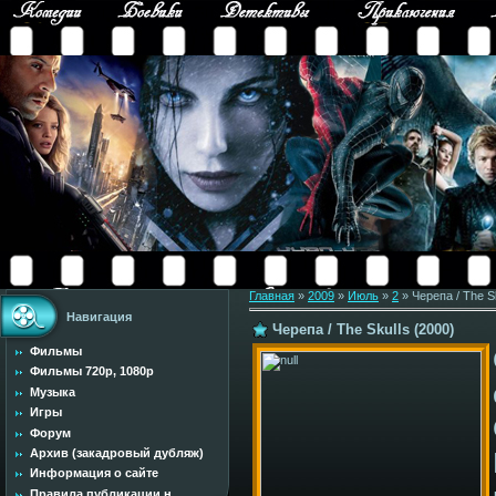
Главная
»
2009
»
Июль
»
2
» Черепа / The Sk
Навигация
Черепа / The Skulls (2000)
Фильмы
Фильмы 720p, 1080p
Музыка
Игры
Форум
Архив (закадровый дубляж)
Информация о сайте
Правила публикации н...