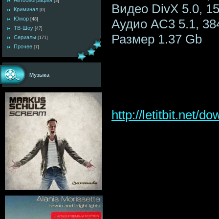
Автобиография
[3]
Видео DivX 5.0, 152
Криминал
[0]
Юмор
Аудио AC3 5.1, 38
[48]
ТВ-Шоу
[47]
Размер 1.37 Gb
Сериалы
[171]
Прочее
[7]
Музыка
http://letitbit.ne