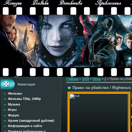
Главная
»
2009
»
Июль
»
4
» Право на убийст
Навигация
Право на убийство / Righteous K
Фильмы
Фильмы 720p, 1080p
Музыка
Игры
Форум
Архив (закадровый дубляж)
Информация о сайте
Правила публикации н...