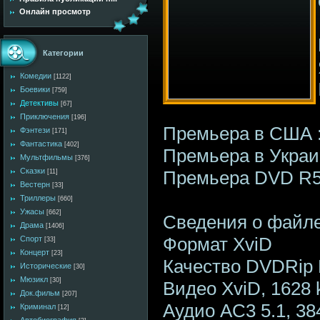
Онлайн просмотр
Категории
Комедии
[1122]
Боевики
[759]
Детективы
[67]
Приключения
[196]
Премьера в США :
Фэнтези
[171]
Фантастика
[402]
Премьера в Украин
Мультфильмы
[376]
Сказки
Премьера DVD R5 
[11]
Вестерн
[33]
Триллеры
[660]
Ужасы
[662]
Сведения о файл
Драма
[1406]
Формат XviD
Спорт
[33]
Концерт
[23]
Качество DVDRip
Исторические
[30]
Мюзикл
[30]
Видео XviD, 1628 kb
Док.фильм
[207]
Аудио AC3 5.1, 38
Криминал
[12]