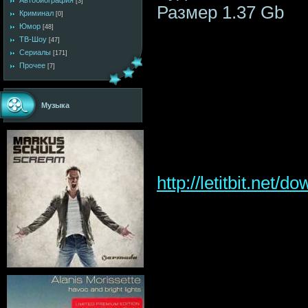
Автобиография
[3]
Размер 1.37 Gb
Криминал
[0]
Юмор
[48]
ТВ-Шоу
[47]
Сериалы
[171]
Прочее
[7]
Музыка
http://letitbit.ne