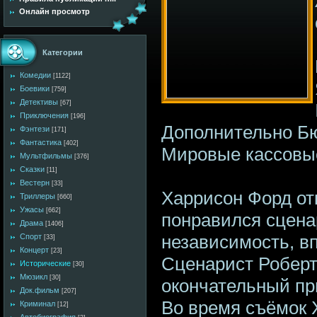
Онлайн просмотр
Категории
Комедии
[1122]
Боевики
[759]
Детективы
[67]
Приключения
[196]
Дополнительно Бю
Фэнтези
[171]
Фантастика
[402]
Мировые кассовые
Мультфильмы
[376]
Сказки
[11]
Вестерн
[33]
Харрисон Форд отк
Триллеры
[660]
Ужасы
[662]
понравился сцена
Драма
[1406]
независимость, в
Спорт
[33]
Концерт
[23]
Сценарист Роберт
Исторические
[30]
Мюзикл
[30]
окончательный пр
Док.фильм
[207]
Во время съёмок 
Криминал
[12]