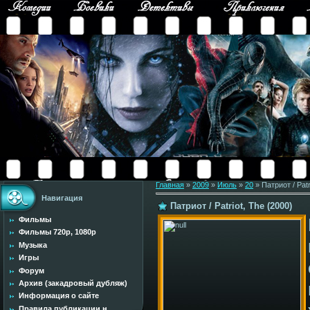
Главная
»
2009
»
Июль
»
20
» Патриот / Patr
Навигация
Патриот / Patriot, The (2000)
Фильмы
Фильмы 720p, 1080p
Музыка
Игры
Форум
Архив (закадровый дубляж)
Информация о сайте
Правила публикации н...