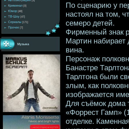
Автобиография
[3]
По сценарию у пе
Криминал
[0]
Юмор
настоял на том, ч
[48]
ТВ-Шоу
[47]
семеро детей.
Сериалы
[171]
Прочее
[7]
Фирменный знак р
Мартин набирает д
Музыка
вина.
Персонаж полковн
Банастре Тарлтон
Тарлтона были сво
злым, как полковн
изображается име
Для съёмок дома 
«Форрест Гамп» (
отделке. Каменна