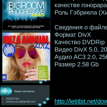
качестве гонорара
Роль Гэбриела (Х
Сведения о файл
Формат DivX
Качество DVDRip
Видео DivX 5.0, 207
Аудио AC3 2.0, 25
Размер 2.58 Gb
Наши контакты
593337764
http://letitbit.ne
sinema.at.ua@gmail.com