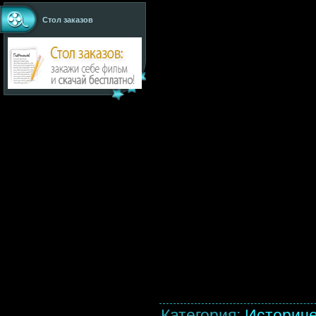
Стол заказов
Категория
:
Историч