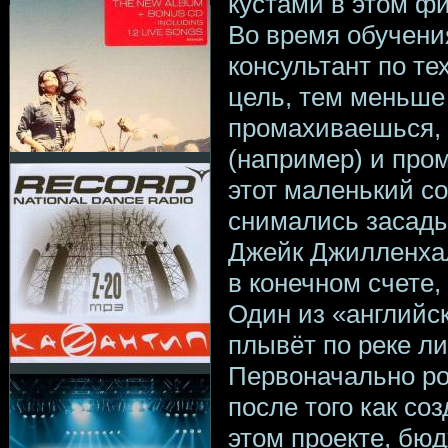
кустами в этом ф
Во время обучени
консультант по т
цель, тем меньше 
промахиваешься, т
(например) и про
этот маленький со
снимались засады
Джейк Джилленхал
в конечном счете,
Один из «английс
плывёт по реке л
Первоначально ро
после того как со
этом проекте, бюд