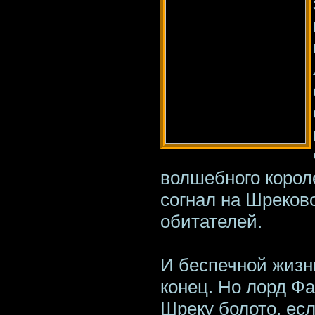
волшебного корол
согнал на Шреков
обитателей.
И беспечной жизн
конец. Но лорд Ф
Шреку болото, ес