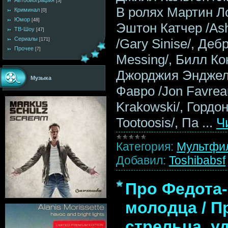
Автобиография
[3]
В ролях Мартин Ло
Криминал
[0]
Юмор
[48]
Эштон Катчер /Ash
ТВ-Шоу
[47]
Сериалы
/Gary Sinise/, Деб
[171]
Прочее
[7]
Messing/, Билл Кон
Джорджия Энджел 
Музыка
Фавро /Jon Favrea
Krakowski/, Гордо
Tootoosis/, Па
...
Ч
Категория:
Мультфи
Добавил:
Toshibabsf
Про Федота-
молодца / П
стрельца, у