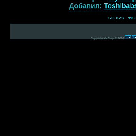
Добавил:
Toshibab
1-10
11-20
...
331-
Copyright MyCorp © 2026