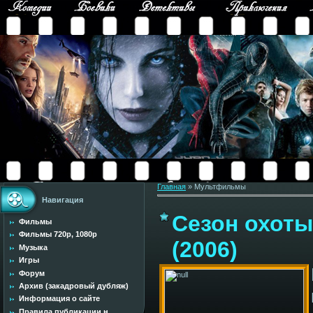
Главная
»
Мультфильмы
Навигация
Сезон охоты
Фильмы
Фильмы 720p, 1080p
(2006)
Музыка
Игры
Форум
Архив (закадровый дубляж)
Информация о сайте
Правила публикации н...