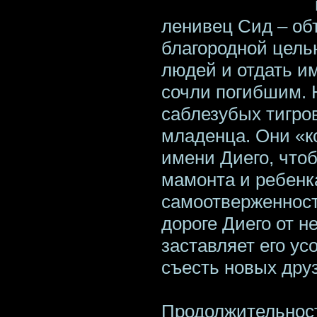
ленивец Сид – об
благородной цель
людей и отдать им
сочли погибшим. 
саблезубых тигро
младенца. Они «к
имени Диего, чтоб
мамонта и ребенка
самоотверженност
дороге Диего от 
заставляет его у
съесть новых друз
Продолжительнос