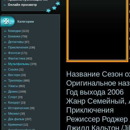
Онлайн просмотр
Категории
Комедии
[1122]
Боевики
[759]
Детективы
[67]
Приключения
[196]
Фэнтези
[171]
Фантастика
[402]
Мультфильмы
[376]
Сказки
[11]
Название Сезон о
Вестерн
[33]
Оригинальное наз
Триллеры
[660]
Ужасы
[662]
Год выхода 2006
Драма
[1406]
Спорт
[33]
Жанр Семейный, 
Концерт
[23]
Приключения
Исторические
[30]
Мюзикл
[30]
Режиссер Роджер А
Док.фильм
[207]
Криминал
[12]
Джилл Кальтон /Jil