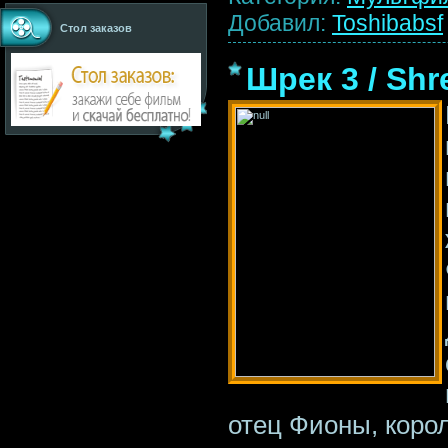
Добавил:
Toshibabsf
Стол заказов
Шрек 3 / Shre
отец Фионы, коро