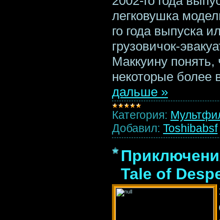
2002-го года выпу
легковушка модели
го года выпуска 
грузовичок-эвакуа
Маккуину понять,
некоторые более
дальше »
Категория:
Мультфи
Добавил:
Toshibabsf
Приключения
Tale of Desp