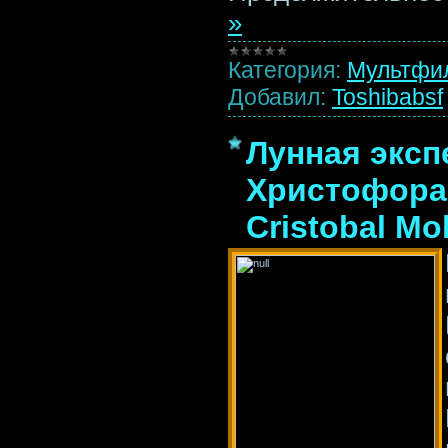
»
Категория:
Мультфи
Добавил:
Toshibabsf
Лунная эксп
Христофора 
Cristobal Mo