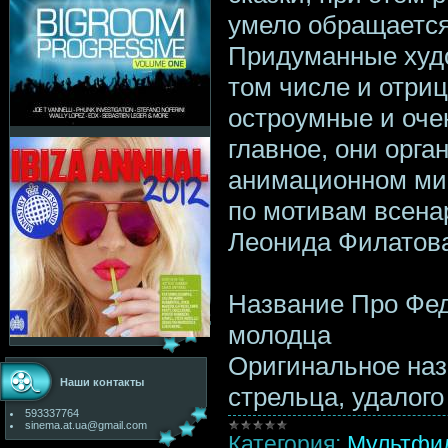
умело обращается
Придуманные худ
том числе и отриц
остроумные и оче
главное, они орга
анимационном ми
по мотивам всена
Леонида Филатов
Название Про Фед
молодца
Оригинальное наз
Наши контакты
стрельца, удалог
593337764
sinema.at.ua@gmail.com
Категория:
Мультфи