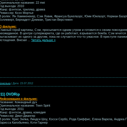
Оригинальное название: 22 mei
Год выхода: 2010
Жанр: фэнтези, триллер, драма
Режиссер: Коэн Мортье
В ролях: Ян Хамменекер, Сэм Ловик, Франсуа Букелаэрс, Юим Юилаэрт, Норман Баэрт,
Кэллеверт, Бернадетт Дэмман, Тристан Верстевен
О фильме:
Главный герой картины, Сэм, просыпается одним утром и готовится к своим повседне
неожиданное. В центре супермаркета, где он работает, взрывается бомба. Сэм мчится
вытаскивает их одного за другим, пока не случается что-то ужасное. В приступе паники 
истощения. Внезап
...
Читать дальше »
енюлька
|
Дата:
23.07.2012
011) DVDRip
Информация о фильме:
Название: Командный дух
Оригинальное название: Teen Spirit
Год выхода: 2011
Жанр: фэнтези, драма, комедия
Режиссер: Джил Джангер
В ролях: Крис Зилка, Линдси Шоу, Кэсси Сербо, Рода Гриффис, Елена Варела, Андреа 
Карисса Капобьянко, Кэти Гарнер