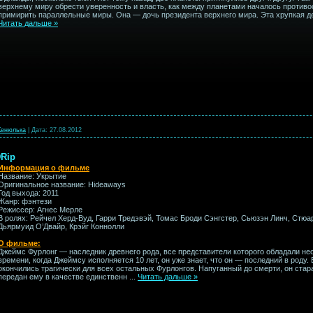
верхнему миру обрести уверенность и власть, как между планетами началось противос
примирить параллельные миры. Она — дочь президента верхнего мира. Эта хрупкая 
Читать дальше »
енюлька
|
Дата:
27.08.2012
DRip
Информация о фильме
Название: Укрытие
Оригинальное название: Hideaways
Год выхода: 2011
Жанр: фэнтези
Режиссер: Агнес Мерле
В ролях: Рейчел Херд-Вуд, Гарри Тредэвэй, Томас Броди Сэнгстер, Сьюзэн Линч, Стюар
Дьярмуид О’Двайр, Крэйг Коннолли
О фильме:
Джеймс Фурлонг — наследник древнего рода, все представители которого обладали н
времени, когда Джеймсу исполняется 10 лет, он уже знает, что он — последний в роду
окончились трагически для всех остальных Фурлонгов. Напуганный до смерти, он стара
передан ему в качестве единственн
...
Читать дальше »