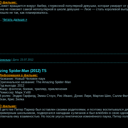
О фильме:
Сюжет вращается вокруг Амбер, стервозной популярной девушки, которая умирает от у
она не поможет самой непопулярной в школе девушке — Лизе — стать королевой выпу
пошло не так, как планировалось.
...
Читать дальше »
енюлька
|
Дата:
23.07.2012
ing Spider-Man (2012) TS
Информация о фильме:
Название: Новый Человек-паук
Оригинальное название: The Amazing Spider-Man
Год выхода: 2012
Жанр: фэнтези, боевик, триллер, приключения
Режиссер: Марк Уэбб
В ролях: Эндрю Гарфилд, Эмма Стоун, Рис Иванс, Дэнис Лири, Мартин Шин, Салли Фил
Кхан, Крис Зилка
О фильме:
В детстве Питер Паркер был оставлен своими родителями, и поэтому воспитывался дя
примерным школьником, подвергался нападкам хулиганов и был влюблён в свою однок
отвечала ему взаимностью. Но после укуса генетически изменённого паука, Питер по