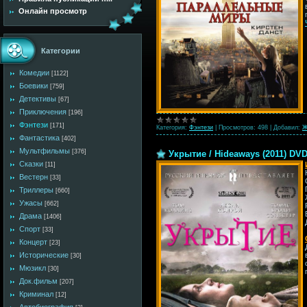
Онлайн просмотр
Категории
Комедии
[1122]
Боевики
[759]
Детективы
[67]
Приключения
[196]
Фэнтези
[171]
Категория:
Фэнтези
|
Просмотров:
498
|
Добавил:
Ж
Фантастика
[402]
Мультфильмы
[376]
Укрытие / Hideaways (2011) DV
Сказки
[11]
Вестерн
[33]
Триллеры
[660]
Ужасы
[662]
Драма
[1406]
Спорт
[33]
Концерт
[23]
Исторические
[30]
Мюзикл
[30]
Док.фильм
[207]
Криминал
[12]