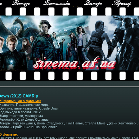
Down (2012) CAMRip
Информация о фильме:
Название: Параллельные миры
Оригинальное название: Upside Down
Год выхода в прокат: 2012
Жанр: фэнтези, мелодрама
Режиссёр: Хуан Диего Соланас
Актёры: Кирстен Данст, Джим Стёрджесс, Нил Напье, Стелла Маив, Джэйн Хейтмейер, 
Холли О’Брайэн, Агнешка Вроновска
О фильме:
Однажды, несколько тысяч лет тому назад, две планеты притянулись друг к другу. Там