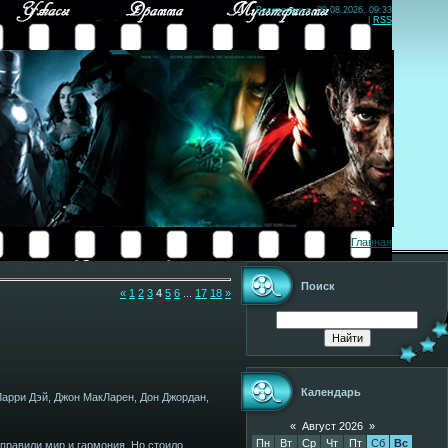
Воскресенье, 09.08.2026, 09:33
|
RSS
Главная
Поиск
«
1
2
3
4
5
6
...
17
18
»
Календарь
Ларри Дэй, Джон МакЛарен, Дон Джордан,
«
Август 2026
»
Пн
Вт
Ср
Чт
Пт
Сб
Вс
 правили мир и гармония. Но стоило