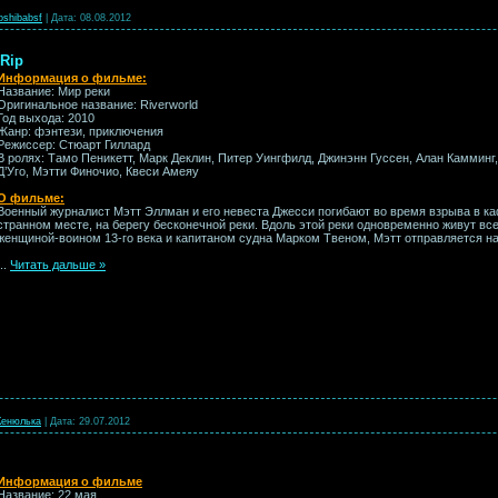
oshibabsf
|
Дата:
08.08.2012
DRip
Информация о фильме:
Название: Мир реки
Оригинальное название: Riverworld
Год выхода: 2010
Жанр: фэнтези, приключения
Режиссер: Стюарт Гиллард
В ролях: Тамо Пеникетт, Марк Деклин, Питер Уингфилд, Джинэнн Гуссен, Алан Камминг
Д’Уго, Мэтти Финочио, Квеси Амеяу
О фильме:
Военный журналист Мэтт Эллман и его невеста Джесси погибают во время взрыва в ка
странном месте, на берегу бесконечной реки. Вдоль этой реки одновременно живут все
женщиной-воином 13-го века и капитаном судна Марком Твеном, Мэтт отправляется н
...
Читать дальше »
енюлька
|
Дата:
29.07.2012
Информация о фильме
Название: 22 мая