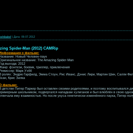
oshibabsf
|
Дата:
09.07.2012
zing Spider-Man (2012) CAMRip
Информация о фильме:
Название: Новый Человек-паук
Оригинальное название: The Amazing Spider-Man
Год выхода: 2012
Жанр: фэнтези, боевик, триллер, приключения
Режиссер: Марк Уэбб
В ролях: Эндрю Гарфилд, Эмма Стоун, Рис Иванс, Дэнис Лири, Мартин Шин, Салли Фил
Кхан, Крис Зилка
О фильме:
В детстве Питер Паркер был оставлен своими родителями, и поэтому воспитывался дя
примерным школьником, подвергался нападкам хулиганов и был влюблён в свою однок
отвечала ему взаимностью. Но после укуса генетически изменённого паука, Питер по