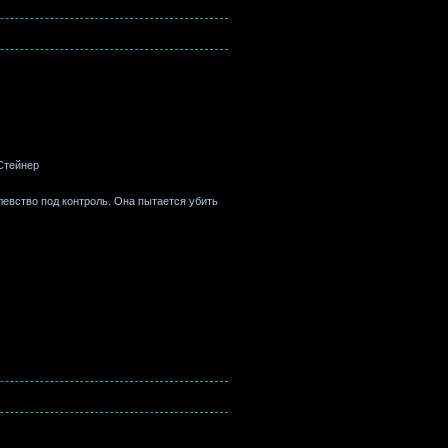
 Стейнер
левство под контроль. Она пытается убить