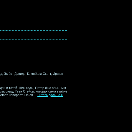
д, Эмбет Дэвидц, Кэмпбелл Скотт, Ирфан
дей и тётей. Шли годы, Питер был обычным
лассницу Гвен Стейси, которая сама втайне
лучает невероятные св
...
Читать дальше »