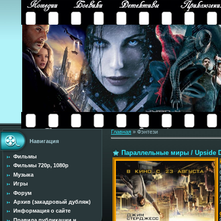
Главная
»
Фэнтези
Навигация
Параллельные миры / Upside 
Фильмы
Фильмы 720p, 1080p
Музыка
Игры
Форум
Архив (закадровый дубляж)
Информация о сайте
Правила публикации н...