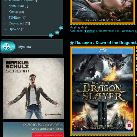
Автобиография
[3]
Криминал
[0]
Юмор
[48]
ТВ-Шоу
[47]
Сериалы
[171]
Прочее
[7]
Категория:
Фэнтези
|
Просмотров:
434
|
Добавил:
T
Паладин / Dawn of the Dragonsl
Музыка