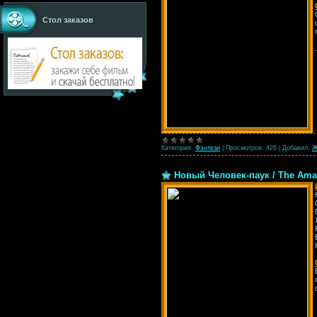
Стол заказов
Категория:
Фэнтези
|
Просмотров:
426
|
Добавил:
Ж
Новый Человек-паук / The Amaz