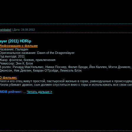
oshibabsf
|
Дата:
24.08.2012
ayer (2011) HDRip
Информация о фильме
Название: Паладин
Оригинальное название: Dawn of the Dragonslayer
Год выхода: 2011
Жанр: фэнтези, боевик, приключения
Режиссер: Энн К. Блэк
В ролях: Ричард МакУильямс, Никки Поснер, Филип Броди, Йен Каллен, Мэгги Дэниелс
Джонсон, Ник Девлин, Киаран О’Грэйди, Лемюэль Блэк
О фильме:
Уилл и его отец живут простой, пастырской жизнью в горах, равнодушные к происходя
Уилла убивает дракон, сын должен спуститься вниз с горы и использовать все свои сил
IMDB рейтинг:
...
Читать дальше »