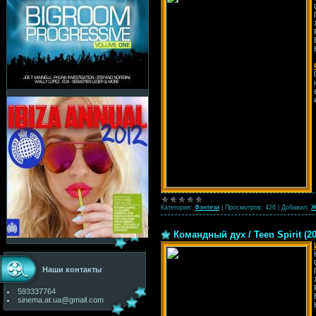
Категория:
Фэнтези
|
Просмотров:
426
|
Добавил:
Ж
Командный дух / Teen Spirit (2
Наши контакты
593337764
sinema.at.ua@gmail.com