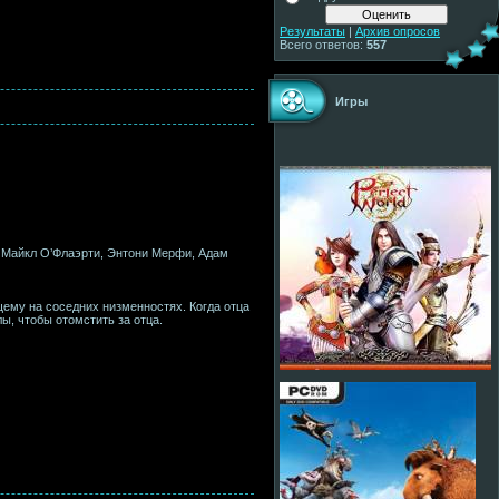
Результаты
|
Архив опросов
Всего ответов:
557
Игры
, Майкл О’Флаэрти, Энтони Мерфи, Адам
щему на соседних низменностях. Когда отца
ы, чтобы отомстить за отца.