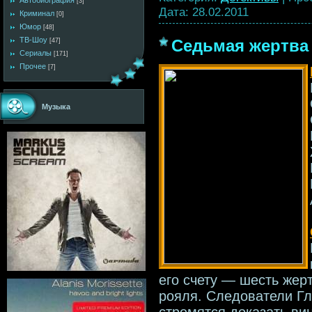
Автобиография
[3]
Дата:
28.02.2011
Криминал
[0]
Юмор
[48]
ТВ-Шоу
Седьмая жертва 
[47]
Сериалы
[171]
Прочее
[7]
Музыка
его счету — шесть жер
рояля. Следователи Гл