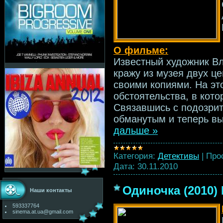
О фильме:
Известный художник В
кражу из музея двух ц
своими копиями. На эт
обстоятельства, в кото
Связавшись с подозри
обманутым и теперь в
дальше »
Категория:
Детективы
|
Про
Дата:
30.11.2010
Одиночка (2010)
Наши контакты
593337764
sinema.at.ua@gmail.com