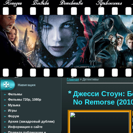
Главная
»
Детективы
Навигация
Джесси Стоун: Б
Фильмы
Фильмы 720p, 1080p
No Remorse (201
Музыка
Игры
Форум
Архив (закадровый дубляж)
Информация о сайте
Правила публикации н...