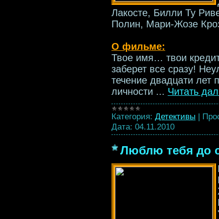
Лакосте, Билли Ту Рив
Полин, Мари-Жозе Кроз
О фильме:
Твое имя… твои креди
заберет все сразу! Не
течение двадцати лет 
личности
...
Читать да
Категория:
Детективы
|
Про
Дата:
04.11.2010
Люблю тебя до с