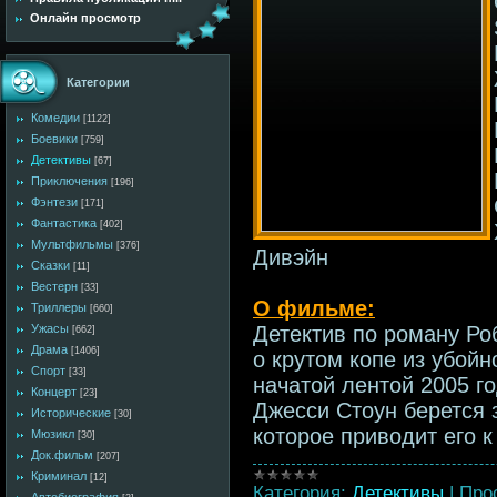
Онлайн просмотр
Категории
Комедии
[1122]
Боевики
[759]
Детективы
[67]
Приключения
[196]
Фэнтези
[171]
Фантастика
[402]
Мультфильмы
[376]
Дивэйн
Сказки
[11]
Вестерн
[33]
О фильме:
Триллеры
[660]
Ужасы
Детектив по роману Ро
[662]
Драма
[1406]
о крутом копе из убойн
Спорт
[33]
начатой лентой 2005 г
Концерт
[23]
Джесси Стоун берется 
Исторические
[30]
которое приводит его к
Мюзикл
[30]
Док.фильм
[207]
Криминал
[12]
Категория:
Детективы
|
Про