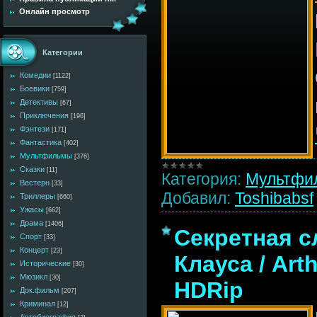
Онлайн просмотр
Категории
Комедии
[1122]
Боевики
[759]
Детективы
[67]
Приключения
[196]
Фэнтези
[171]
Фантастика
[402]
Мультфильмы
[376]
Сказки
[11]
Категория:
Мультфи
Вестерн
[33]
Добавил:
Toshibabsf
Триллеры
[660]
Ужасы
[662]
Драма
[1406]
Секретная с
Спорт
[33]
Концерт
[23]
Клауса / Art
Исторические
[30]
Мюзикл
[30]
HDRip
Док.фильм
[207]
Криминал
[12]