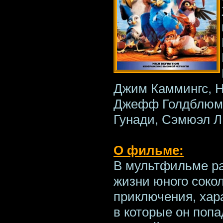
Джим Каммингс, Н
Джефф Голдблюм, 
Гунади, Сэмюэл Л
О фильме:
В мультфильме ра
жизни юного сокол
приключения, хар
в которые он попа