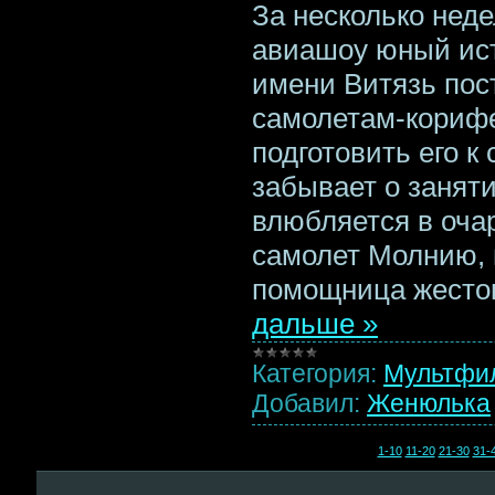
За несколько неде
авиашоу юный ист
имени Витязь пост
самолетам-корифе
подготовить его к
забывает о заняти
влюбляется в оча
самолет Молнию, 
помощница жесток
дальше »
Категория:
Мультфи
Добавил:
Женюлька
1-10
11-20
21-30
31-