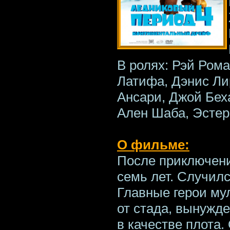
В ролях: Рэй Рома
Латифа, Дэнис Ли
Ансари, Джой Бех
Ален Шаба, Эстер
О фильме:
После приключен
семь лет. Случил
Главные герои му
от стада, вынужд
в качестве плота.