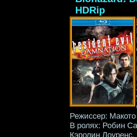
HDRip
Режиссер: Макото
В ролях: Робин Са
Кэролин Лоуренс,