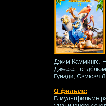
Джим Каммингс, Н
Джефф Голдблюм, 
Гунади, Сэмюэл Л
О фильме:
В мультфильме ра
жизни юного сокол