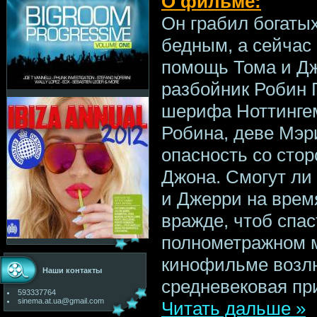
О фильме:
Он грабил богаты
бедным, а сейчас
пoмощь Тома и Д
разбойник Робин 
шерифа Ноттингем
Робина, деве Мэр
опасность со сто
Джона. Смогут ли
и Джерри на вpем
вражде, чтоб спа
полнометражном 
кинофильме возл
Наши контакты
средневековая пр
593337764
sinema.at.ua@gmail.com
Читать дальше »