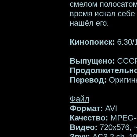
смелом полосатом
время искал себе 
нашёл его.
Кинопоиск:
6.30/
Выпущено:
ССС
Продолжительно
Перевод:
Оригин
Файл
Формат:
AVI
Качество:
MPEG-4
Видео:
720х576, ~
Звук:
AC3 2 ch, 19