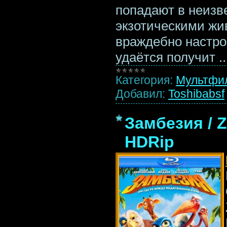
попадают в неизв
экзотическими жи
враждебно настро
удаётся получит
.
Категория:
Мультфи
Добавил:
Toshibabsf
Замбезия / Z
HDRip