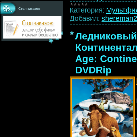
Категория:
Мультфи
Стол заказов
Добавил:
shereman
Ледниковый 
Континентал
Age: Continen
DVDRip