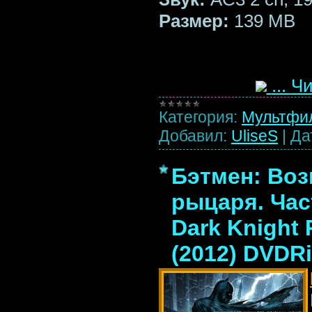
Размер:
139 MB
...
Чи
Категория:
Мультфи
Добавил:
UliseS
|
Да
Бэтмен: Во
рыцаря. Част
Dark Knight 
(2012) DVDR