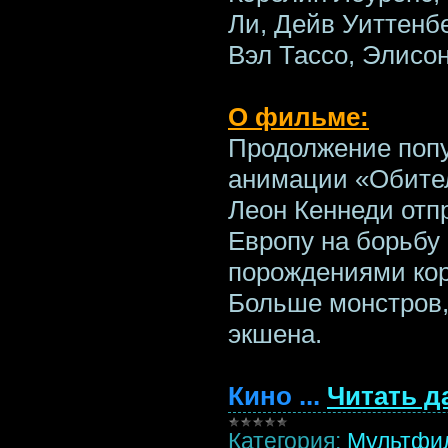
Ли, Дейв Уиттенб
Вэл Тассо, Элисон
О фильме:
Продолжение поп
анимации «Обител
Леон Кеннеди отп
Европу на борьбу
порождениями ко
Больше монстров,
экшена.
Кино
...
Читать д
Категория:
Мультфи