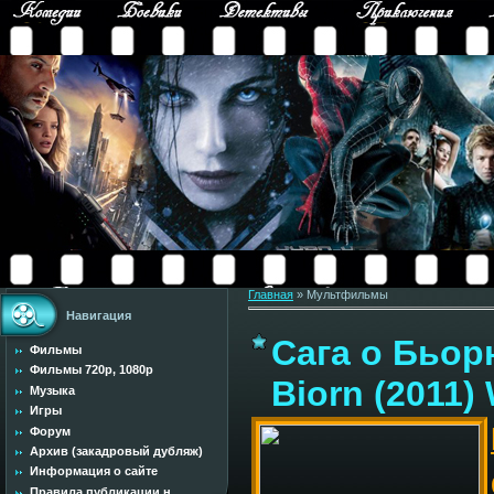
Главная
»
Мультфильмы
Навигация
Сага о Бьорн
Фильмы
Фильмы 720p, 1080p
Biorn (2011
Музыка
Игры
Форум
Архив (закадровый дубляж)
Информация о сайте
Правила публикации н...