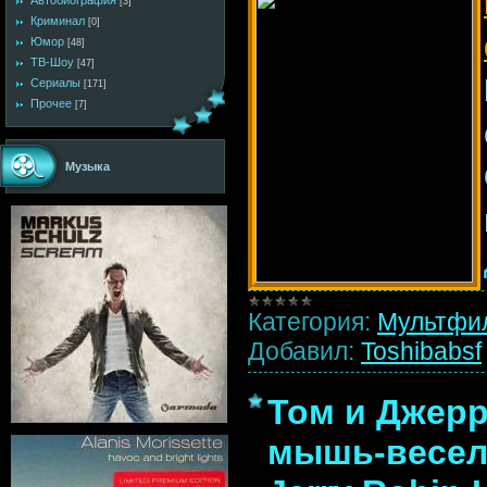
Автобиография
[3]
Криминал
[0]
Юмор
[48]
ТВ-Шоу
[47]
Сериалы
[171]
Прочее
[7]
Музыка
Категория:
Мультфи
Добавил:
Toshibabsf
Том и Джерр
мышь-весель