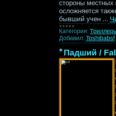
стороны местных 
осложняется такж
бывший учен
...
Ч
Категория:
Триллер
Добавил:
Toshibabsf
Падший / Fal