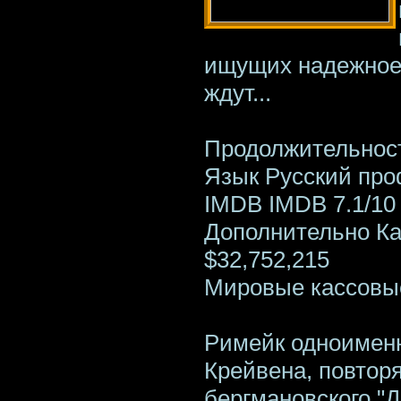
ищущих надежное 
ждут...
Продолжительност
Язык Русский пр
IMDB IMDB 7.1/10 
Дополнительно К
$32,752,215
Мировые кассовые
Римейк одноименн
Крейвена, повтор
бергмановского "Д