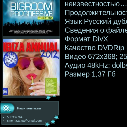
неизвестностью
Продолжительност
Язык Русский ду
Сведения о файл
Формат DivX
Качество DVDRip
Видео 672x368; 25 
Аудио 48kHz; dolby
Размер 1,37 Гб
Наши контакты
593337764
sinema.at.ua@gmail.com