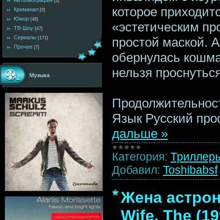
Автобиография
[3]
которое приходит
Криминал
[0]
Юмор
[48]
«эстетическим пр
ТВ-Шоу
[47]
Сериалы
простой маской. 
[171]
Прочее
[7]
обернулась кошма
нельзя проснуться
Музыка
Продолжительност
Язык Русский пр
дальше »
Категория:
Триллер
Добавил:
Toshibabsf
Жена астрона
Wife, The (19