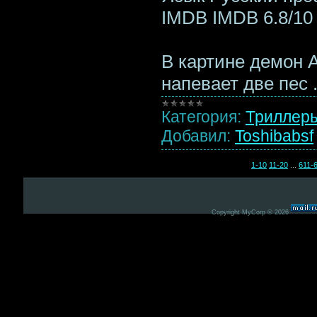
IMDB IMDB 6.8/10 
В картине демон 
напевает две пес
Категория:
Триллер
Добавил:
Toshibabsf
1-10
11-20
...
611-
Copyright MyCorp © 2026