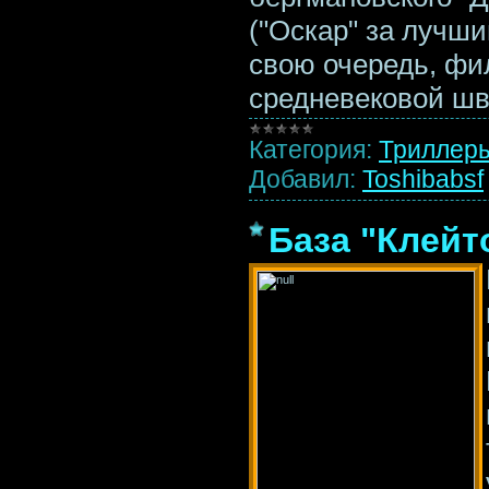
("Оскар" за лучш
свою очередь, фи
средневековой ш
Категория:
Триллер
Добавил:
Toshibabsf
База "Клейто