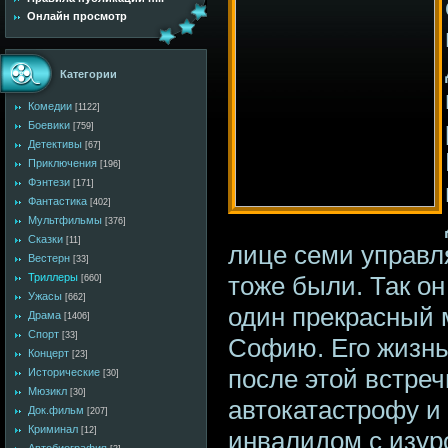
Онлайн просмотр
Категории
Комедии
[1122]
Боевики
[759]
Детективы
[67]
Приключения
[196]
Фэнтези
[171]
Фантастика
[402]
Мультфильмы
[376]
Сказки
[11]
лице семи управл
Вестерн
[33]
тоже были. Так он
Триллеры
[660]
Ужасы
[662]
один прекрасный 
Драма
[1406]
Спорт
[33]
Софию. Его жизнь
Концерт
[23]
после этой встреч
Исторические
[30]
Мюзикл
[30]
автокатастрофу и
Док.фильм
[207]
Криминал
[12]
инвалидом с изу