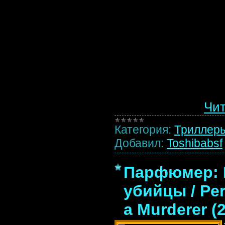
...
Чит
Категория:
Триллер
Добавил:
Toshibabsf
Парфюмер: 
убийцы / Per
a Murderer (