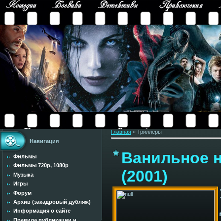
Главная
»
Триллеры
Навигация
Ванильное не
Фильмы
Фильмы 720p, 1080p
(2001)
Музыка
Игры
Форум
Архив (закадровый дубляж)
Информация о сайте
Правила публикации н...