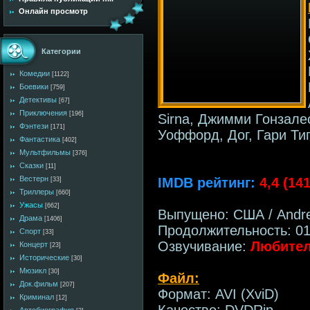
Онлайн просмотр
Категории
Комедии
[1122]
Боевики
[759]
Детективы
[67]
Приключения
[196]
Sirna, Джимми Гонзале
Фэнтези
[171]
Уоффорд, Дог, Гари Ти
Фантастика
[402]
Мультфильмы
[376]
Сказки
[11]
Вестерн
IMDB рейтинг:
4,4 (14
[33]
Триллеры
[660]
Ужасы
[662]
Выпущено: США / Andrew
Драма
[1406]
Продолжительность: 01
Спорт
[33]
Озвучивание:
Любител
Концерт
[23]
Исторические
[30]
Мюзикл
[30]
Файл:
Док.фильм
[207]
Формат: AVI (XviD)
Криминал
[12]
Качество: DVDRip