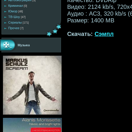
Автобиография
[3]
Видео: 2124 kb/s, 720x
Криминал
[0]
Юмор
[48]
Аудио : AC3, 320 kb/s (
ТВ-Шоу
[47]
Размер: 1400 MB
Сериалы
[171]
Прочее
[7]
Скачать:
Сэмпл
Музыка