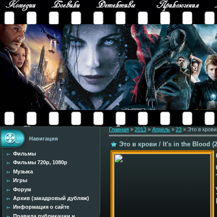
Главная
»
2013
»
Апрель
»
23
» Это в крови 
Навигация
Это в крови / It's in the Blood 
Фильмы
Фильмы 720p, 1080p
Музыка
Игры
Форум
Архив (закадровый дубляж)
Информация о сайте
Правила публикации н...