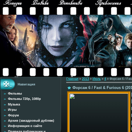
Главная
»
2013
»
Июль
»
4
» Форсаж 6 / Fas
Навигация
Форсаж 6 / Fast & Furious 6 (2
Фильмы
Фильмы 720p, 1080p
Музыка
Игры
Форум
Архив (закадровый дубляж)
Информация о сайте
Правила публикации н...