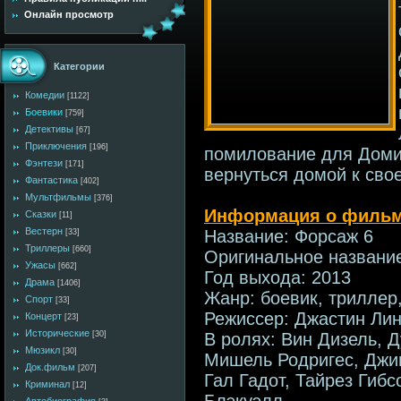
Онлайн просмотр
Категории
Комедии
[1122]
Боевики
[759]
Детективы
[67]
Приключения
[196]
помилование для Домин
Фэнтези
[171]
вернуться домой к сво
Фантастика
[402]
Мультфильмы
[376]
Информация о фильм
Сказки
[11]
Вестерн
Название: Форсаж 6
[33]
Триллеры
[660]
Оригинальное название:
Ужасы
[662]
Год выхода: 2013
Драма
[1406]
Жанр: боевик, триллер
Спорт
[33]
Режиссер: Джастин Ли
Концерт
[23]
Исторические
В ролях: Вин Дизель, 
[30]
Мюзикл
[30]
Мишель Родригес, Джин
Док.фильм
[207]
Гал Гадот, Тайрез Гибс
Криминал
[12]
Блэкуэлл