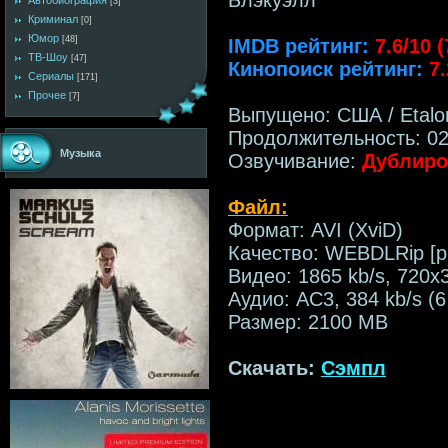
Автобиография
[3]
Криминал
[0]
Юмор
[48]
IMDB рейтинг:
7.6/10 
ТВ-Шоу
[47]
Кинопоиск рейтинг:
7.
Сериалы
[171]
Прочее
[7]
Выпущено: США / Etalon 
Продолжительность: 02
Музыка
Озвучивание:
Дублиро
Файл:
Формат: AVI (XviD)
Качество: WEBDLRip [
Видео: 1865 kb/s, 720x
Аудио: AC3, 384 kb/s (6
Размер: 2100 MB
Скачать:
Сэмпл