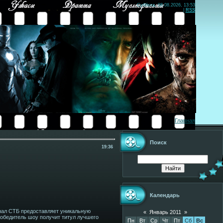
Суббота, 08.08.2026, 13:53
|
RSS
Главная
Поиск
19:36
Календарь
анал СТБ предоставляет уникальную
«
Январь 2011
»
Победитель шоу получит титул лучшего
Пн
Вт
Ср
Чт
Пт
Сб
Вс