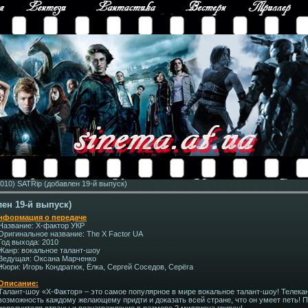
010) SATRip (добавлен 19-й выпуск)
лен 19-й выпуск)
нформация о передаче
Название: Х-фактор УКР
Оригинальное название: The X Factor UA
Год выхода: 2010
Жанр: вокальное талант-шоу
Ведущая: Оксана Марченко
Жюри: Игорь Кондратюк, Ёлка, Сергей Соседов, Серёга
Описание:
Талант-шоу «Х-Фактор» – это самое популярное в мире вокальное талант-шоу! Телек
возможность каждому желающему придти и доказать всей стране, что он умеет петь! 
исполнителя страны и вознаграждение в размере 2 миллиона гривен!