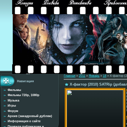
Главная
»
2011
»
Январь
»
18
» Х-фактор (2
Навигация
Х-фактор (2010) SATRip (добав
Фильмы
Фильмы 720p, 1080p
Музыка
Игры
Форум
Архив (закадровый дубляж)
Информация о сайте
Правила публикации н...