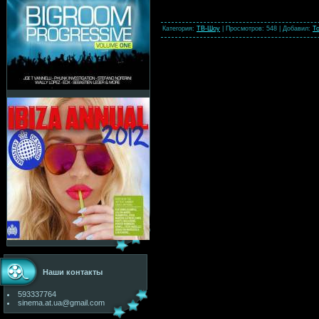
Категория
:
ТВ-Шоу
|
Просмотров
: 548 |
Добавил
:
To
Наши контакты
593337764
sinema.at.ua@gmail.com