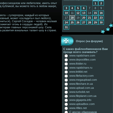
 профессионалом или любителем, иметь опыт
1
2
ед публикой, вы можете петь в любом жанре,
3
4
5
6
7
8
9
10
11
12
13
14
15
16
екта – супергерои, каждый из которых
17
18
19
20
21
22
23
ровный, может «охладить» пыл любого),
ениться), Сергей Соседов – человек-молния
24
25
26
27
28
29
30
зажигает огонь в сердцах людей). Их
рактерам главных персонажей шоу. Сила
31
а развития вокальных талант-шоу в стране.
Опрос (на форуме)
С каких файлообменников Вам
проще всего скачивать?
www.rapidshare.com
www.depositfiles.com
www.ifolder.ru
www.rapidshare.ru
www.letitbit.net
www.filefactory.com
www.megaupload.com
www.fileshare.in.ua
www.upload.com.ua
www.turbobit.net
www.fileplanet.com.ua
www.gigapeta.info
www.uploadbox.com
www.4files.net
С других обменников