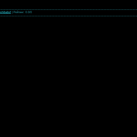
shibabsf
|
Рейтинг
:
0.0
/
0