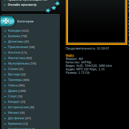
Онлайн просмотр
Категории
Комедии
[1122]
Боевики
[759]
Детективы
[67]
Приключения
[196]
Продолжительность: 01:59:07
Фэнтези
[171]
Файл
Фантастика
[402]
Формат: AVI
Качество: SATRip
Мультфильмы
[376]
Видео: XviD, 704x528, 1880 kb/s
Сказки
Аудио: MP3 192 Kbps, 1 ch
[11]
Размер: 1.73 Gb
Вестерн
[33]
Триллеры
[660]
Ужасы
[662]
Драма
[1406]
Спорт
[33]
Концерт
[23]
Исторические
[30]
Мюзикл
[30]
Док.фильм
[207]
Криминал
[12]