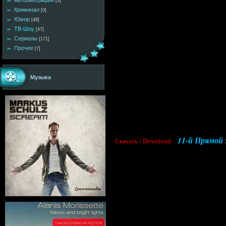
Автобиография
[3]
Криминал
[0]
Юмор
[48]
ТВ-Шоу
[47]
Сериалы
[171]
Прочее
[7]
Музыка
11-й Прямой 
Скачать / Download: