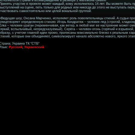
Принять участие в проекте может каждый, кому исполнилось 14 лет. Вы можете быть
выступлений на сцене, петь только для родных или никогда до этого не выступать пер
участвовать самостоятельно или целой вокальной группой.
«Ведущая шоу, Оксана Марченко, исполняет роль повелительницы стихий. А судьи про
олицетворяет определенную стихию: Игорь Кондратюк – человек-лед (строгий, хладнок
Ёлка – человек-ураган (переменчивая, как ветер, в любой миг ее настроение может см
(яркий, вспыльчивый, непредсказуемый), Серёга – человек-огонь (горячий и взрывной, 
образы, с учетом главной идеи промо, прописаны максимально близко к реальным ха
стихий, которые они объединяют, символизирует начало абсолютно нового, яркого этап
Страна: Украина ТК "СТБ"
Язык:
Русский
,
Украинский