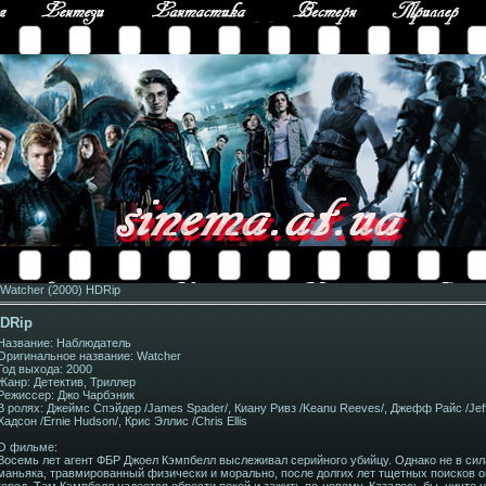
Watcher (2000) HDRip
HDRip
Название: Наблюдатель
Оригинальное название: Watcher
Год выхода: 2000
Жанр: Детектив, Триллер
Режисcер: Джо Чарбэник
В ролях: Джеймс Спэйдер /James Spader/, Киану Ривз /Keanu Reeves/, Джефф Райс /Jeff
Хадсон /Ernie Hudson/, Крис Эллис /Chris Ellis
О фильме:
Восемь лет агент ФБР Джоел Кэмпбелл выслеживал серийного убийцу. Однако не в си
маньяка, травмированный физически и морально, после долгих лет тщетных поисков он
город. Там Кэмпбелл надеется обрести покой и зажить по-новому. Казалось бы, ничто 