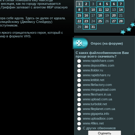
 месяцев, как по городу прокатывается
1
2
3
4
5
6
7
д Гриффин затевает с агентом ФБР опасную
8
9
10
11
12
13
14
15
16
17
18
19
20
21
ра себе идола. Здесь он далек от идеала.
22
23
24
25
26
27
28
Полицейскому (Джеймсу Спейдеру)
еступником.
29
30
31
яркого отрицательного героя, который с
 мир в формате VHS.
Опрос (на форуме)
С каких файлообменников Вам
проще всего скачивать?
www.rapidshare.com
www.depositfiles.com
www.ifolder.ru
www.rapidshare.ru
www.letitbit.net
www.filefactory.com
www.megaupload.com
www.fileshare.in.ua
www.upload.com.ua
www.turbobit.net
www.fileplanet.com.ua
www.gigapeta.info
www.uploadbox.com
www.4files.net
С других обменников