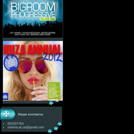
Наши контакты
593337764
sinema.at.ua@gmail.com