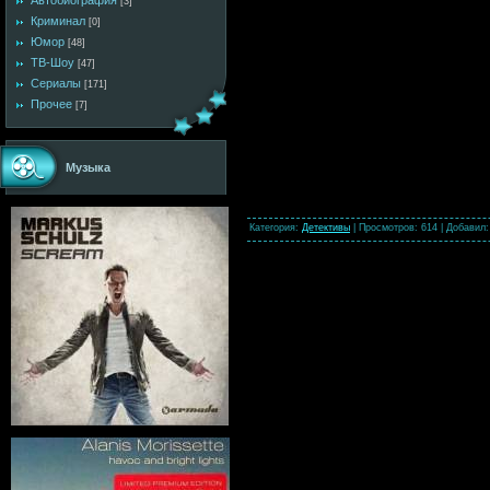
Автобиография
[3]
Криминал
[0]
Юмор
[48]
ТВ-Шоу
[47]
Сериалы
[171]
Прочее
[7]
Музыка
Категория
:
Детективы
|
Просмотров
: 614 |
Добавил