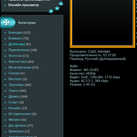
Онлайн просмотр
Категории
Комедии
[1122]
Боевики
[759]
Детективы
[67]
Приключения
[196]
Выпущено: США, Interlight
Продолжительность: 01:37:00
Фэнтези
[171]
Перевод: Русский (Дублированный)
Фантастика
[402]
Файл
Мультфильмы
[376]
Формат: AVI (XviD)
Сказки
Качество: HDRip
[11]
Видео: XviD, 720x384, 1776 kbps
Вестерн
[33]
Аудио: AC3 5.1, 384 kbps
Размер: 1.45 Gb
Триллеры
[660]
Ужасы
[662]
Драма
[1406]
Спорт
[33]
Концерт
[23]
Исторические
[30]
Мюзикл
[30]
Док.фильм
[207]
Криминал
[12]