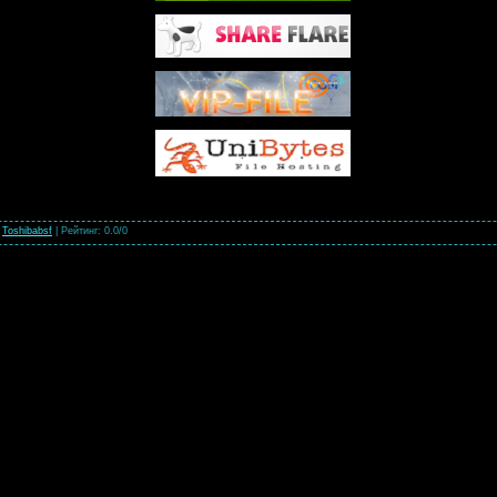
:
Toshibabsf
|
Рейтинг
:
0.0
/
0