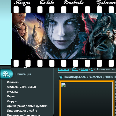
Главная
»
2010
»
Март
»
1
» Наблюдатель / 
Навигация
Наблюдатель / Watcher (2000) 
Фильмы
Фильмы 720p, 1080p
Музыка
Игры
Форум
Архив (закадровый дубляж)
Информация о сайте
Правила публикации н...