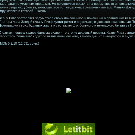
расстаться с ужасным прошлым. Но не успел он прожить на новом месте и нескольких
волна зверских убийств, имеющих всё тот же до ужаса знакомый почерк. Маньяк Дэви
игру, ставка в которой – жизнь...
Кеану Ривз заставляет задуматься своих поклонников и поклонниц о правильности выбо
Полтора часа Злодей (Кеану Ривз) душит режет и поджигает, издевательски посылая 
фотографии своих будущих жертв и заставляя Его, больного и немощного бегать за Пр
С самых первых кадров фильма видно, что это не дешевый продукт. Кеану Ривз сыграл 
упорством "маньяка" ходит по пятам полицейского, тяжело дышит в микрофон и видит
IMDb 5.2/10 (12,531 votes)