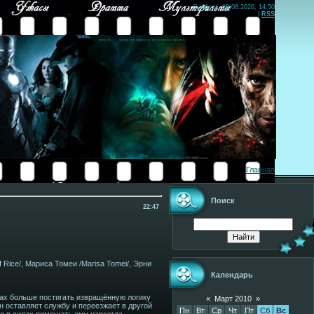
Суббота, 08.08.2026, 14:50
|
RSS
Главная
Поиск
22:47
 Rice/, Мариса Томеи /Marisa Tomei/, Эрни
Календарь
лах больше постигать извращённую логику
«
Март 2010
»
 оставляет службу и переезжает в другой
Пн
Вт
Ср
Чт
Пт
Сб
Вс
не в силах помешать ему навсегда