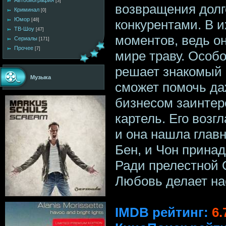
Автобиография
[3]
возвращения долг
Криминал
[0]
Юмор
конкурентами. В 
[48]
ТВ-Шоу
[47]
моментов, ведь 
Сериалы
[171]
Прочее
[7]
мире траву. Особ
решает знакомый а
Музыка
сможет помочь д
бизнесом заинтер
картель. Его возг
и она нашла глав
Бен, и Чон прина
Ради прелестной О
Любовь делает на
IMDB рейтинг:
6.