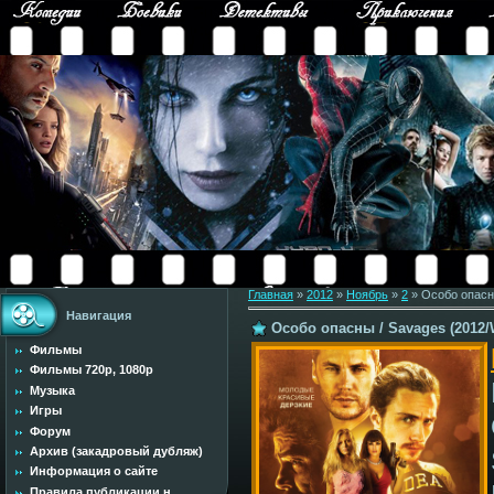
Главная
»
2012
»
Ноябрь
»
2
» Особо опасн
Навигация
Особо опасны / Savages (2012
Фильмы
Фильмы 720p, 1080p
Музыка
Игры
Форум
Архив (закадровый дубляж)
Информация о сайте
Правила публикации н...