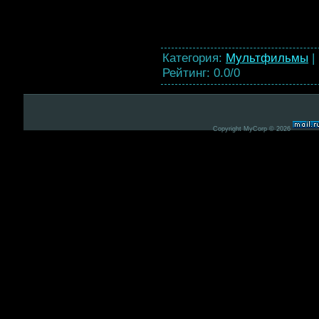
Категория
:
Мультфильмы
|
Рейтинг
:
0.0
/
0
Copyright MyCorp © 2026