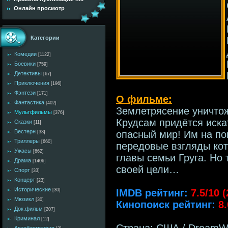
Онлайн просмотр
Категории
Комедии
[1122]
Боевики
[759]
Детективы
[67]
Приключения
[196]
Фэнтези
[171]
О фильме:
Фантастика
[402]
Землетрясение уничтож
Мультфильмы
[376]
Крудсам придётся иска
Сказки
[11]
Вестерн
опасный мир! Им на п
[33]
Триллеры
[660]
передовые взгляды кот
Ужасы
[662]
главы семьи Груга. Но 
Драма
[1406]
своей цели…
Спорт
[33]
Концерт
[23]
Исторические
IMDB рейтинг:
7.5/10 
[30]
Мюзикл
[30]
Кинопоиск рейтинг:
8
Док.фильм
[207]
Криминал
[12]
Страна: США / DreamWor