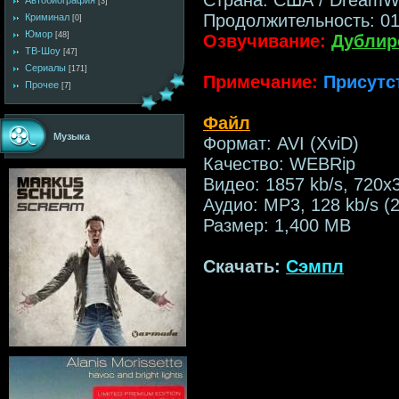
Автобиография
[3]
Продолжительность: 01
Криминал
[0]
Юмор
[48]
Озвучивание:
Дублир
ТВ-Шоу
[47]
Сериалы
[171]
Примечание:
Присутс
Прочее
[7]
Файл
Музыка
Формат: AVI (XviD)
Качество: WEBRip
Видео: 1857 kb/s, 720x
Аудио: MP3, 128 kb/s (2
Размер: 1,400 MB
Скачать:
Сэмпл