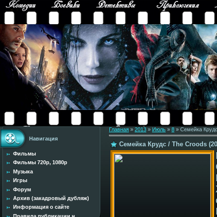
Главная
»
2013
»
Июль
»
8
» Семейка Крудс 
Навигация
Семейка Крудс / The Croods (2
Фильмы
Фильмы 720p, 1080p
Музыка
Игры
Форум
Архив (закадровый дубляж)
Информация о сайте
Правила публикации н...