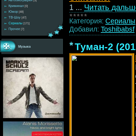
Автобиография
[3]
1
...
Читать дальш
Криминал
[0]
Юмор
[48]
ТВ-Шоу
[47]
Категория:
Сериалы
Сериалы
[171]
Добавил:
Toshibabsf
Прочее
[7]
Туман-2 (201
Музыка