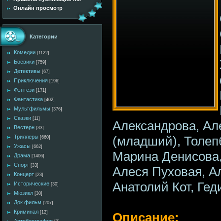
Онлайн просмотр
Категории
Комедии
[1122]
Боевики
[759]
Детективы
[67]
Приключения
[196]
Фэнтези
[171]
Фантастика
[402]
Мультфильмы
[376]
Сказки
[11]
Александрова, Ал
Вестерн
[33]
(младший), Толеп
Триллеры
[660]
Ужасы
[662]
Марина Денисова,
Драма
[1406]
Спорт
[33]
Алеся Пуховая, А
Концерт
[23]
Анатолий Кот, Ге
Исторические
[30]
Мюзикл
[30]
Док.фильм
[207]
Криминал
[12]
Описание: