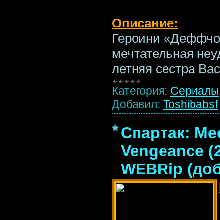
Описание:
Героини «Деффчон
мечтательная неу
летняя сестра Ва
Категория:
Сериалы
Добавил:
Toshibabsf
Спартак: Мес
Vengeance (2
WEBRip (доб