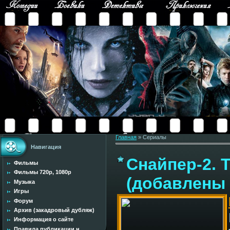
Главная
»
Сериалы
Навигация
Снайпер-2. Т
Фильмы
Фильмы 720p, 1080p
(добавлены 
Музыка
Игры
Форум
Архив (закадровый дубляж)
Информация о сайте
Правила публикации н...