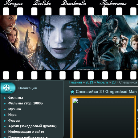
Главная
»
2013
»
Апрель
»
23
» Спекшийся 3
Навигация
Спекшийся 3 / Gingerdead Man 3
Фильмы
Фильмы 720p, 1080p
Музыка
Игры
Форум
Архив (закадровый дубляж)
Информация о сайте
Правила публикации н...