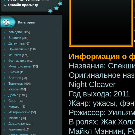
Онлайн просмотр
Категории
Комедии
[1122]
Боевики
[759]
Детективы
[67]
Приключения
[196]
Информация о ф
Фэнтези
[171]
Фантастика
[402]
Название: Спекш
Мультфильмы
[376]
Сказки
Оригинальное назв
[11]
Вестерн
[33]
Night Cleaver
Триллеры
[660]
Ужасы
[662]
Год выхода: 2011
Драма
[1406]
Жанр: ужасы, фэн
Спорт
[33]
Концерт
[23]
Режиссер: Уильям
Исторические
[30]
Мюзикл
[30]
В ролях: Жак Хол
Док.фильм
[207]
Майкл Мэннинг, Р
Криминал
[12]