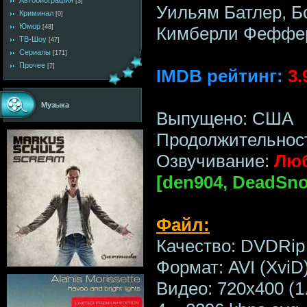
Автобиография
[3]
Уильям Батлер, Б
Криминал
[0]
Юмор
Кимберли Феффе
[48]
ТВ-Шоу
[47]
Сериалы
[171]
Прочее
[7]
IMDB рейтинг:
3.
Музыка
Выпущено: США
Продолжительност
Озвучивание:
Люб
[den904, DeadSno
Файл:
Качество: DVDRip
Формат: AVI (XviD
Видео: 720x400 (1.