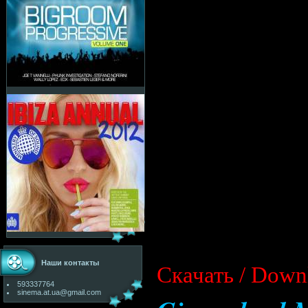
Наши контакты
Cкачать / Down
593337764
sinema.at.ua@gmail.com