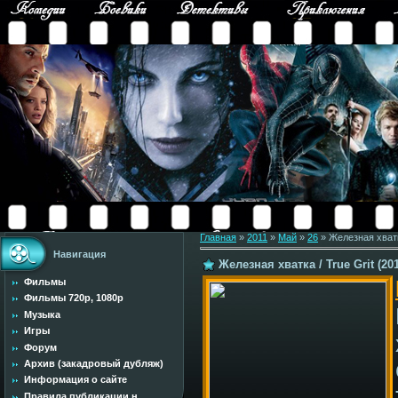
Главная
»
2011
»
Май
»
26
» Железная хватк
Навигация
Железная хватка / True Grit (20
Фильмы
Фильмы 720p, 1080p
Музыка
Игры
Форум
Архив (закадровый дубляж)
Информация о сайте
Правила публикации н...