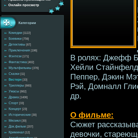
Онлайн просмотр
Категории
Комедии
[1122]
Боевики
[759]
Детективы
[67]
Приключения
[196]
В ролях: Джефф Б
Фэнтези
[171]
Фантастика
[402]
Хейли Стайнфелд
Мультфильмы
[376]
Сказки
Пеппер, Дэкин Мэ
[11]
Вестерн
[33]
Рэй, Домналл Гли
Триллеры
[660]
Ужасы
[662]
др.
Драма
[1406]
Спорт
[33]
Концерт
[23]
О фильме:
Исторические
[30]
Мюзикл
[30]
Сюжет рассказыва
Док.фильм
[207]
девочки, стареющ
Криминал
[12]