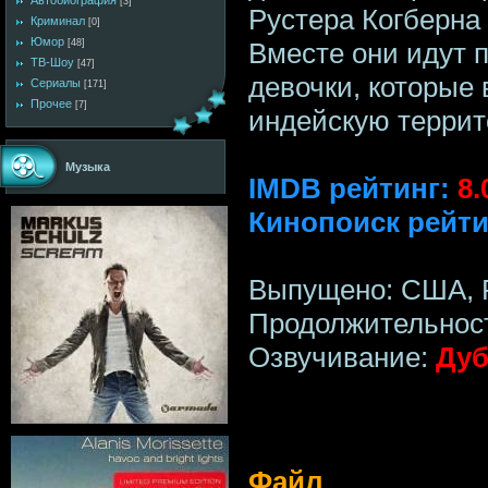
Автобиография
[3]
Рустера Когберна 
Криминал
[0]
Юмор
Вместе они идут 
[48]
ТВ-Шоу
[47]
девочки, которые
Сериалы
[171]
Прочее
[7]
индейскую террит
Музыка
IMDB рейтинг:
8.
Кинопоиск рейти
Выпущено: США, P
Продолжительност
Озвучивание:
Дуб
Файл