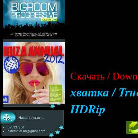
Cкачать / Down
хватка / Tru
HDRip
Наши контакты
593337764
sinema.at.ua@gmail.com