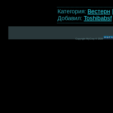
Категория
:
Вестерн
Добавил
:
Toshibabsf
Copyright MyCorp © 2026