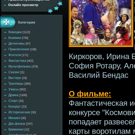
Онлайн просмотр
Категории
Комедии
[1122]
Боевики
[759]
Детективы
[67]
Приключения
[196]
Киркоров, Ирина 
Фэнтези
[171]
Фантастика
[402]
София Ротару, Ал
Мультфильмы
[376]
Сказки
Василий Бендас
[11]
Вестерн
[33]
Триллеры
[660]
Ужасы
[662]
О фильме:
Драма
[1406]
Фантастическая и
Спорт
[33]
Концерт
[23]
конкурсе "Космови
Исторические
[30]
Мюзикл
[30]
попадает развесел
Док.фильм
[207]
карты воротилам 
Криминал
[12]