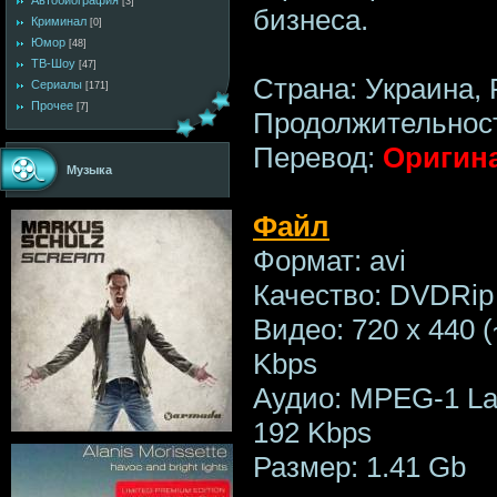
Автобиография
[3]
бизнеса.
Криминал
[0]
Юмор
[48]
ТВ-Шоу
[47]
Страна: Украина,
Сериалы
[171]
Прочее
[7]
Продолжительност
Перевод:
Оригин
Музыка
Файл
Формат: avi
Качество: DVDRip
Видео: 720 х 440 (
Kbps
Аудио: MPEG-1 Lay
192 Kbps
Размер: 1.41 Gb