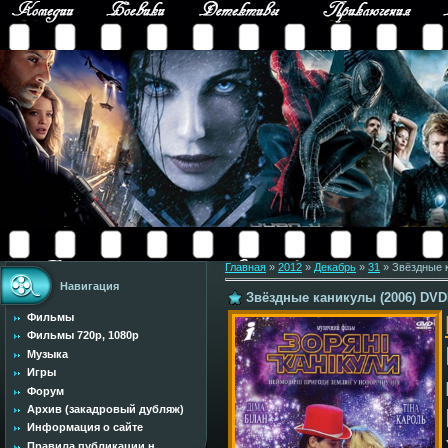
Главная
»
2012
»
Декабрь
»
31
» Звёздные 
Навигация
Звёздные каникулы (2006) DVD
Фильмы
Фильмы 720p, 1080p
Музыка
Игры
Форум
Архив (закадровый дубляж)
Информация о сайте
Правила публикации н...