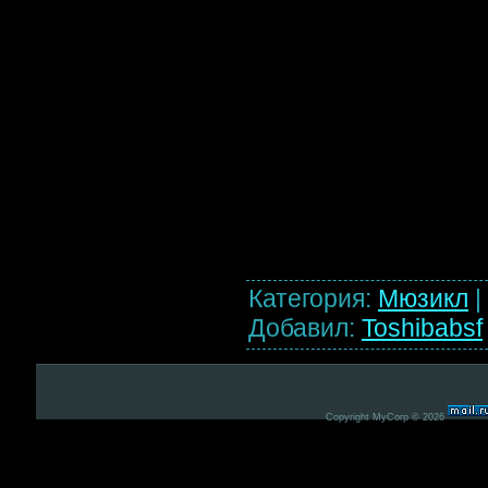
Категория
:
Мюзикл
|
Добавил
:
Toshibabsf
Copyright MyCorp © 2026