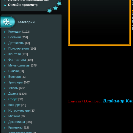
Онлайн просмотр
Категории
Комедии
[1122]
Боевики
[759]
Детективы
[67]
Приключения
[196]
Фэнтези
[171]
Фантастика
[402]
Мультфильмы
[376]
Сказки
[11]
Вестерн
[33]
Триллеры
[660]
Ужасы
[662]
Драма
[1406]
Спорт
Владимир Кли
[33]
Cкачать / Download:
Концерт
[23]
Исторические
[30]
Мюзикл
[30]
Док.фильм
[207]
Криминал
[12]