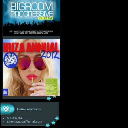
Наши контакты
593337764
sinema.at.ua@gmail.com