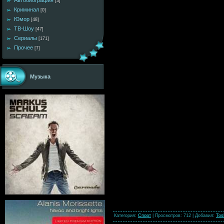
Автобиография
[3]
Криминал
[0]
Юмор
[48]
ТВ-Шоу
[47]
Сериалы
[171]
Прочее
[7]
Музыка
Категория
:
Спорт
|
Просмотров
: 712 |
Добавил
:
Tos