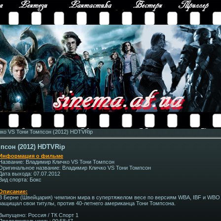
ко VS Тони Томпсон (2012) HDTVRip
псон (2012) HDTVRip
Информация о фильме
Название: Владимир Кличко VS Тони Томпсон
Оригинальное название: Владимир Кличко VS Тони Томпсон
Дата выхода: 07.07.2012
Вид спорта: Бокс
Описание:
В Берне (Швейцария) чемпион мира в супертяжелом весе по версиям WBA, IBF и WBO 
защищал свои титулы, против 40-летнего американца Тони Томпсона.
Выпущено: Россия / ТК Спорт 1
Продолжительность: 00:58:47