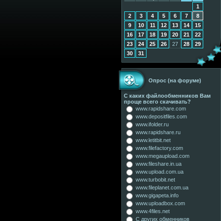
1
2
3
4
5
6
7
8
9
10
11
12
13
14
15
16
17
18
19
20
21
22
23
24
25
26
27
28
29
30
31
Опрос (на форуме)
С каких файлообменников Вам
проще всего скачивать?
www.rapidshare.com
www.depositfiles.com
www.ifolder.ru
www.rapidshare.ru
www.letitbit.net
www.filefactory.com
www.megaupload.com
www.fileshare.in.ua
www.upload.com.ua
www.turbobit.net
www.fileplanet.com.ua
www.gigapeta.info
www.uploadbox.com
www.4files.net
С других обменников