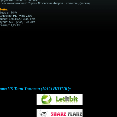
Язык комментариев: Сергей Лозовский, Андрей Шкаликов (Русский)
Файл:
Формат: MKV
Качество: HDTVRip 720p
Видео: 1280x720, 3000 kb/s
Аудио: AC3, (2 ch) 128 kb/s
Размер: 1,27 GB
чко VS Тони Томпсон (2012) HDTVRip