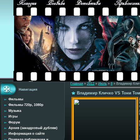
Главная
»
2012
»
Июль
»
8
» Владимир Клич
Навигация
Владимир Кличко VS Тони Том
Фильмы
Фильмы 720p, 1080p
Музыка
Игры
Форум
Архив (закадровый дубляж)
Информация о сайте
Правила публикации н...