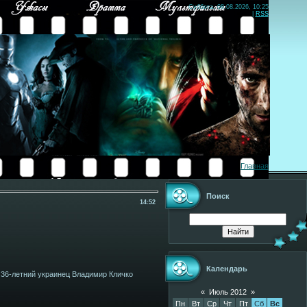
Суббота, 08.08.2026, 10:25
|
RSS
Главная
Поиск
14:52
Календарь
36-летний украинец Владимир Кличко
«
Июль 2012
»
Пн
Вт
Ср
Чт
Пт
Сб
Вс