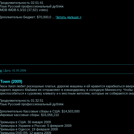
Продолжительность 02:01:41
Язык Русский профессиональный дубляж
IMDB IMDB 6.3/10 (37,921 votes)
Дополнительно Бюджет: $70,000,0
...
Читать дальше »
er
|
Дата:
01.05.2009
Town (2009)
Люси Хилл любит роскошные платья, дорогие машины и ей нравится карабкаться вверх 
родного жаркого Майами ее отправляют в командировку в холодную Миннесоту. Чтобы
приспособиться к суровому климату и к местным жителям, которые не собираются ока
Продолжительность 01:32:51
Язык Русский профессиональный дубляж
Дополнительно Кассовые сборы в США: $14,503,000
Мировые кассовые сборы: $16,056,210
Премьера в США: 30 января 2009
Премьера в Украине и России: 5 февраля 2009
Премьера в Одессе: 19 февраля 2009
Премьера DVD R5: 12 марта 2009