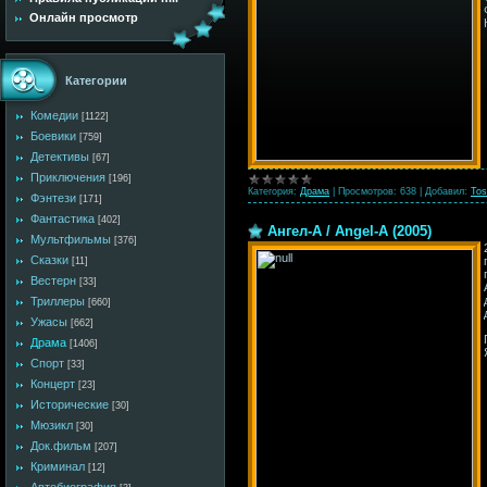
Онлайн просмотр
Категории
Комедии
[1122]
Боевики
[759]
Детективы
[67]
Приключения
[196]
Категория:
Драма
|
Просмотров:
638
|
Добавил:
Tos
Фэнтези
[171]
Фантастика
[402]
Ангел-А / Angel-A (2005)
Мультфильмы
[376]
Сказки
[11]
Вестерн
[33]
Триллеры
[660]
Ужасы
[662]
Драма
[1406]
Спорт
[33]
Концерт
[23]
Исторические
[30]
Мюзикл
[30]
Док.фильм
[207]
Криминал
[12]