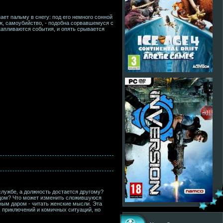
ет пальму в снегу: под его немного сонной
ж, самоубийство, - подобна сорвавшемуся с
накапливаются события, и опять срывается
службе, а должность достается другому?
отцом? Что может изменить сложившуюся
ным даром - читать женские мысли. Эта
 приключений и комичных ситуаций, но