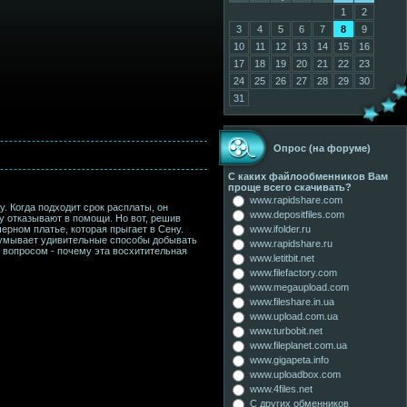
1
2
3
4
5
6
7
8
9
10
11
12
13
14
15
16
17
18
19
20
21
22
23
24
25
26
27
28
29
30
31
Опрос (на форуме)
С каких файлообменников Вам
проще всего скачивать?
www.rapidshare.com
. Когда подходит срок расплаты, он
www.depositfiles.com
му отказывают в помощи. Но вот, решив
ерном платье, которая прыгает в Сену.
www.ifolder.ru
идумывает удивительные способы добывать
www.rapidshare.ru
 вопросом - почему эта восхитительная
www.letitbit.net
www.filefactory.com
www.megaupload.com
www.fileshare.in.ua
www.upload.com.ua
www.turbobit.net
www.fileplanet.com.ua
www.gigapeta.info
www.uploadbox.com
www.4files.net
С других обменников