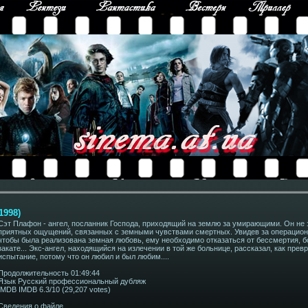
1998)
Сэт Плафон - ангел, посланник Господа, приходящий на землю за умирающими. Он не зн
приятных ощущений, связанных с земными чувствами смертных. Увидев за операционн
чтобы была реализована земная любовь, ему необходимо отказаться от бессмертия, б
закате... Экс-ангел, находящийся на излечении в той же больнице, рассказал, как прев
испытание, потому что он любил и был любим....
Продолжительность 01:49:44
Язык Русский профессиональный дубляж
IMDB IMDB 6.3/10 (29,207 votes)
Сведения о файле