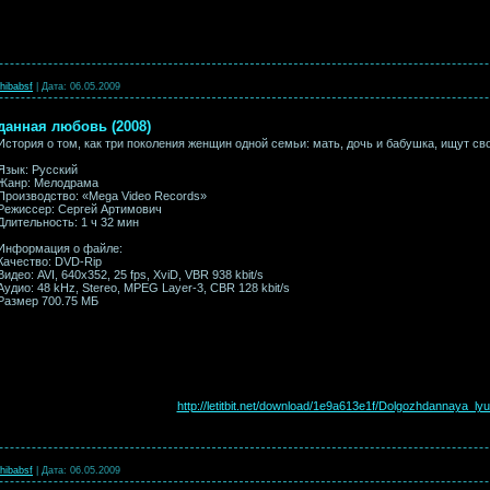
hibabsf
|
Дата:
06.05.2009
анная любовь (2008)
История о том, как три поколения женщин одной семьи: мать, дочь и бабушка, ищут св
Язык: Русский
Жанр: Мелодрама
Производство: «Mega Video Records»
Режиссер: Сергей Артимович
Длительность: 1 ч 32 мин
Информация о файле:
Качество: DVD-Rip
Видео: AVI, 640x352, 25 fps, XviD, VBR 938 kbit/s
Аудио: 48 kHz, Stereo, MPEG Layer-3, CBR 128 kbit/s
Размер 700.75 МБ
http://letitbit.net/download/1e9a613e1f/Dolgozhdannaya_lyu
hibabsf
|
Дата:
06.05.2009