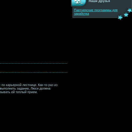
Наши Друзья
Партнерские программы для
заработка
по карьерной лестнице. Как-то раз из
 выполнить задание, Люси должна
зывать ей теплый прием.