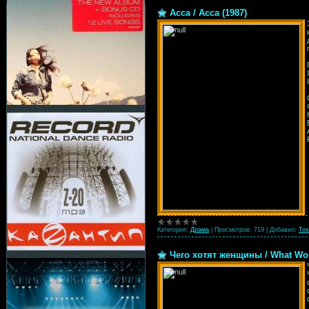
Асса / Асса (1987)
Категория:
Драма
|
Просмотров:
719
|
Добавил:
Tos
Чего хотят женщины / What Wo