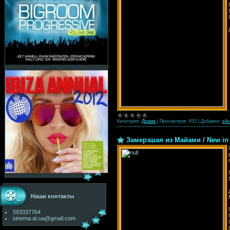
Категория:
Драма
|
Просмотров:
652
|
Добавил:
silv
Замерзшая из Майами / New in 
Наши контакты
593337764
sinema.at.ua@gmail.com