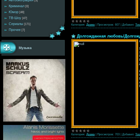
Автобиография
[3]
Криминал
[0]
Юмор
[48]
ТВ-Шоу
[47]
Сериалы
[171]
Категория:
Драма
|
Просмотров:
607
|
Добавил:
Tos
Прочее
[7]
Долгожданная любовь/Долгожд
Музыка
Категория:
Драма
|
Просмотров:
703
|
Добавил:
Tos