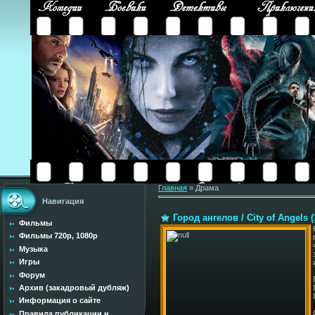
Главная
»
Драма
Навигация
Город ангелов / City of Angels (
Фильмы
Фильмы 720p, 1080p
Музыка
Игры
Форум
Архив (закадровый дубляж)
Информация о сайте
Правила публикации н...