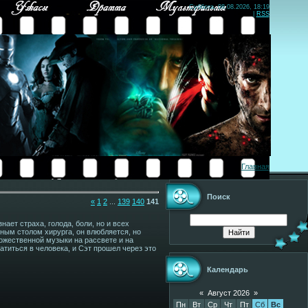
Суббота, 08.08.2026, 18:19
|
RSS
Главная
Поиск
«
1
2
...
139
140
141
ает страха, голода, боли, но и всех
ым столом хирурга, он влюбляется, но
ожественной музыки на рассвете и на
ратиться в человека, и Сэт прошел через это
Календарь
«
Август 2026
»
Пн
Вт
Ср
Чт
Пт
Сб
Вс