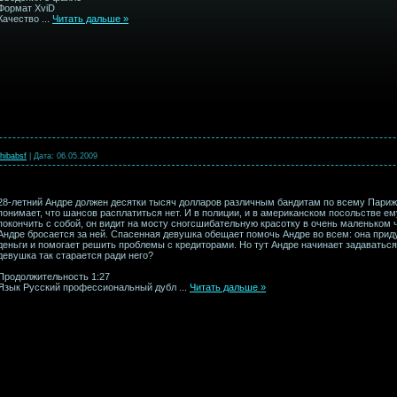
Формат XviD
Качество
...
Читать дальше »
hibabsf
|
Дата:
06.05.2009
28-летний Андре должен десятки тысяч долларов различным бандитам по всему Парижу
понимает, что шансов расплатиться нет. И в полиции, и в американском посольстве е
покончить с собой, он видит на мосту сногсшибательную красотку в очень маленьком ч
Андре бросается за ней. Спасенная девушка обещает помочь Андре во всем: она пр
деньги и помогает решить проблемы с кредиторами. Но тут Андре начинает задаваться
девушка так старается ради него?
Продолжительность 1:27
Язык Русский профессиональный дубл
...
Читать дальше »