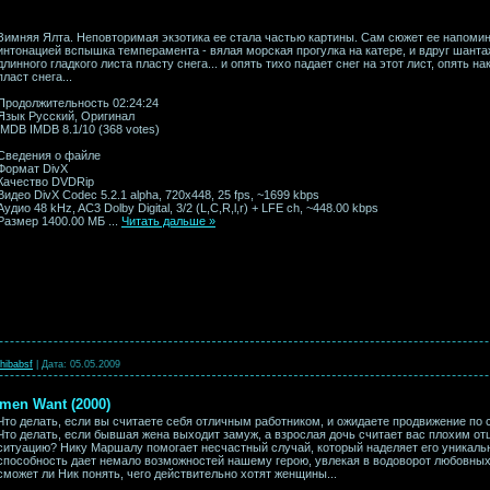
Зимняя Ялта. Неповторимая экзотика ее стала частью картины. Сам сюжет ее напомина
интонацией вспышка темперамента - вялая морская прогулка на катере, и вдруг шанта
длинного гладкого листа пласту снега... и опять тихо падает снег на этот лист, опять 
пласт снега...
Продолжительность 02:24:24
Язык Русский, Оригинал
IMDB IMDB 8.1/10 (368 votes)
Сведения о файле
Формат DivX
Качество DVDRip
Видео DivX Codec 5.2.1 alpha, 720x448, 25 fps, ~1699 kbps
Аудио 48 kHz, AC3 Dolby Digital, 3/2 (L,C,R,l,r) + LFE ch, ~448.00 kbps
Размер 1400.00 МБ
...
Читать дальше »
hibabsf
|
Дата:
05.05.2009
men Want (2000)
Что делать, если вы считаете себя отличным работником, и ожидаете продвижение по 
Что делать, если бывшая жена выходит замуж, а взрослая дочь считает вас плохим 
ситуацию? Нику Маршалу помогает несчастный случай, который наделяет его уникаль
способность дает немало возможностей нашему герою, увлекая в водоворот любовных
сможет ли Ник понять, чего действительно хотят женщины...