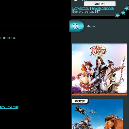
Результаты
|
Архив опросов
Всего ответов:
557
Игры
ое счастье.
bov_.avi.html