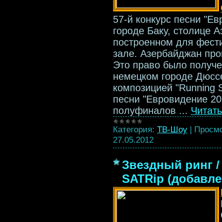
57-й конкурс песни "Ев
городе Баку, столице 
построенном для фест
зале. Азербайджан про
Это право было получен
немецком городе Дюссел
композицией "Running S
песни "Евровидение 201
полуфиналов
...
Читат
Категория:
ТВ-Шоу
|
Просмо
27.05.2012
Звездный ринг / 
SATRip (добавле