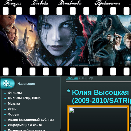
Главная
»
ТВ-Шоу
Навигация
Юлия Высоцкая -
Фильмы
Фильмы 720p, 1080p
(2009-2010/SATRi
Музыка
Игры
Форум
Архив (закадровый дубляж)
Информация о сайте
Правила публикации н...