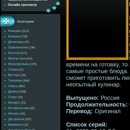
Онлайн просмотр
Категории
Комедии
[1122]
Боевики
[759]
Детективы
[67]
Приключения
[196]
Фэнтези
[171]
Фантастика
[402]
времени на готовку, то
Мультфильмы
[376]
Сказки
самые простые блюда.
[11]
Вестерн
[33]
сможет приготовить лю
Триллеры
[660]
неопытный кулинар.
Ужасы
[662]
Драма
[1406]
Выпущено:
Россия
Спорт
[33]
Концерт
Продолжительность:
[23]
Исторические
[30]
Перевод:
Оригинал
Мюзикл
[30]
Док.фильм
[207]
Список серий:
Криминал
[12]