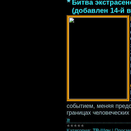
Битва экстрасенс
(добавлен 14-й 
событием, меняя предс
границах человечески
»
Категория:
ТВ-Шоу
|
Просмо