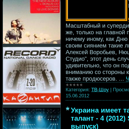
Масштабный и супердин
же, только на главной
ничему иному, как Дню
своим сиянием такие 
Алексей Воробьев, Нюш
Студио", этот день случ
удивительно, что он п
вниманию со стороны к
также продюсеров.
...
Ч
Категория:
ТВ-Шоу
|
Просмо
15.06.2012
Украина имеет та
талант - 4 (2012
выпуск)