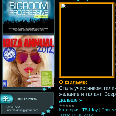
О фильме:
Стать участником талан
желание и талант. Воз
дальше »
Наши контакты
593337764
Категория:
ТВ-Шоу
|
Просмо
sinema.at.ua@gmail.com
Дата:
10.06.2012