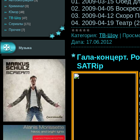
01. 2009-03-15 Обед дл
Автобиография
[3]
Криминал
[0]
02. 2009-04-05 Воскрес
Юмор
[48]
03. 2009-04-12 Скоро П
ТВ-Шоу
[47]
04. 2009-04-19 Театр (
Сериалы
[171]
Прочее
[7]
Категория:
ТВ-Шоу
|
Просмо
Дата:
17.06.2012
Музыка
Гала-концерт. Ро
SATRip