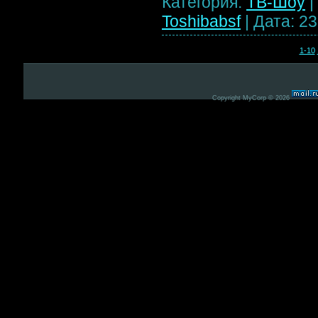
Категория:
ТВ-Шоу
|
Toshibabsf
|
Дата:
23
1-10
Copyright MyCorp © 2026