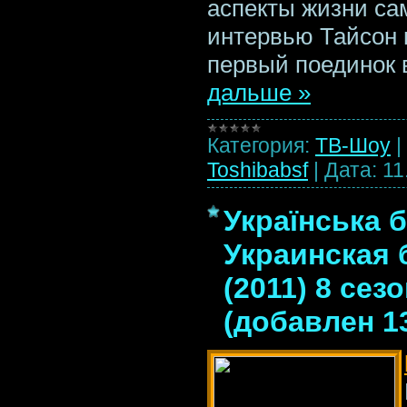
аспекты жизни са
интервью Тайсон 
первый поединок 
дальше »
Категория:
ТВ-Шоу
|
Toshibabsf
|
Дата:
11
Українська б
Украинская 
(2011) 8 сез
(добавлен 1