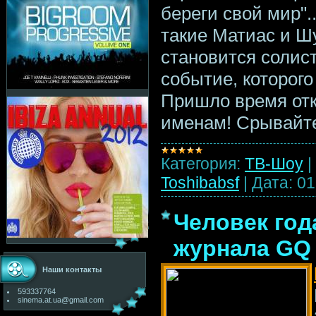
береги свой мир"..
такие Матиас и Ш
становится солист
событие, которого
Пришло время от
именам! Срывайт
Категория:
ТВ-Шоу
|
Toshibabsf
|
Дата:
01
Человек год
журнала GQ 
Наши контакты
593337764
sinema.at.ua@gmail.com