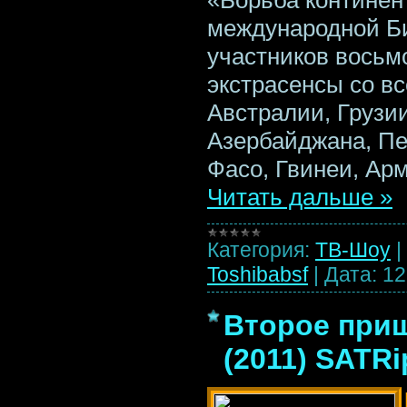
«Борьба континен
международной Би
участников восьм
экстрасенсы со в
Австралии, Грузии
Азербайджана, Пе
Фасо, Гвинеи, Ар
Читать дальше »
Категория:
ТВ-Шоу
|
Toshibabsf
|
Дата:
12
Второе при
(2011) SATRi