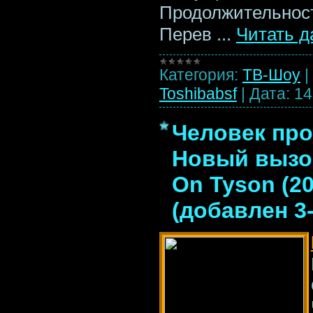
Продолжительност
Перев
...
Читать д
Категория:
ТВ-Шоу
|
Toshibabsf
|
Дата:
14
Человек пр
Новый вызов
On Tyson (2
(добавлен 3