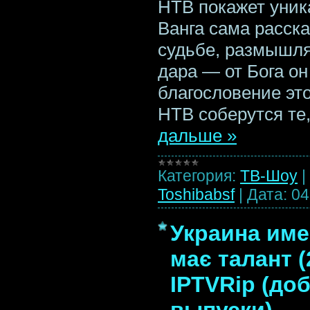
НТВ покажет уник
Ванга сама расска
судьбе, размышля
дара — от Бога он
благословение это
НТВ соберутся те
дальше »
Категория:
ТВ-Шоу
|
Toshibabsf
|
Дата:
04
Украина имее
має талант (
IPTVRip (до
выпуски)