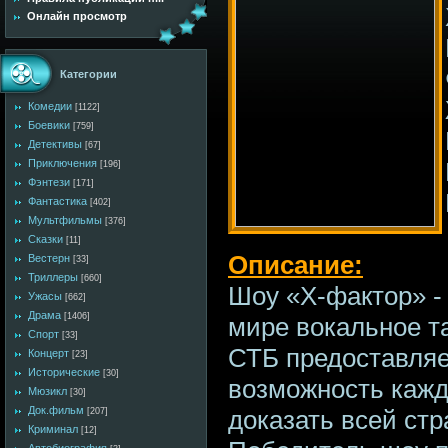
Онлайн просмотр
Категории
Комедии
[1122]
Боевики
[759]
Детективы
[67]
Приключения
[196]
Фэнтези
[171]
Фантастика
[402]
Мультфильмы
[376]
Сказки
[11]
Описание:
Вестерн
[33]
Триллеры
[660]
Шоу «Х-фактор» -
Ужасы
[662]
Драма
[1406]
мире вокальное т
Спорт
[33]
СТБ предоставляе
Концерт
[23]
Исторические
[30]
возможность каж
Мюзикл
[30]
Док.фильм
доказать всей стр
[207]
Криминал
[12]