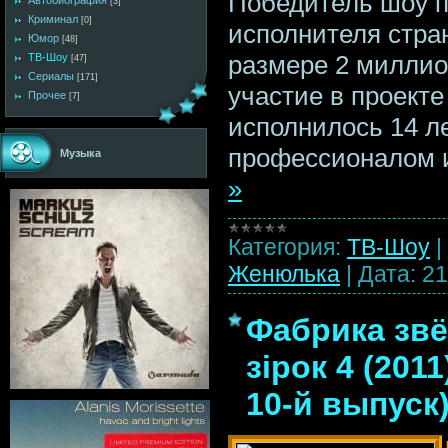
Победитель шоу п
Автобиография
[3]
Криминал
[0]
исполнителя стра
Юмор
[48]
размере 2 миллио
ТВ-Шоу
[47]
Сериалы
[171]
участие в проект
Прочее
[7]
исполнилось 14 л
профессионалом 
Музыка
»
Категория:
ТВ-Шоу
|
Женюлька
|
Дата:
21
Фабрика звё
зірок 4 (201
10-й выпуск