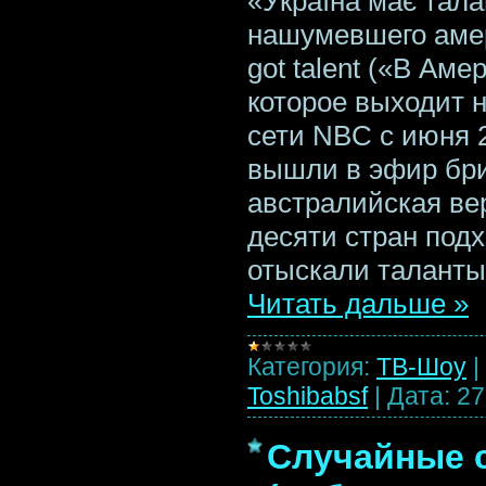
«Україна має тала
нашумевшего амер
got talent («В Аме
которое выходит 
сети NBC с июня 2
вышли в эфир бри
австралийская ве
десяти стран под
отыскали таланты
Читать дальше »
Категория:
ТВ-Шоу
|
Toshibabsf
|
Дата:
27
Случайные с