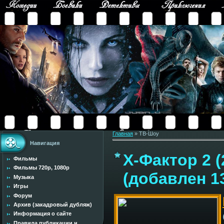
Главная
»
ТВ-Шоу
Навигация
Х-Фактор 2 (
Фильмы
Фильмы 720p, 1080p
(добавлен 1
Музыка
Игры
Форум
Архив (закадровый дубляж)
Информация о сайте
Правила публикации н...