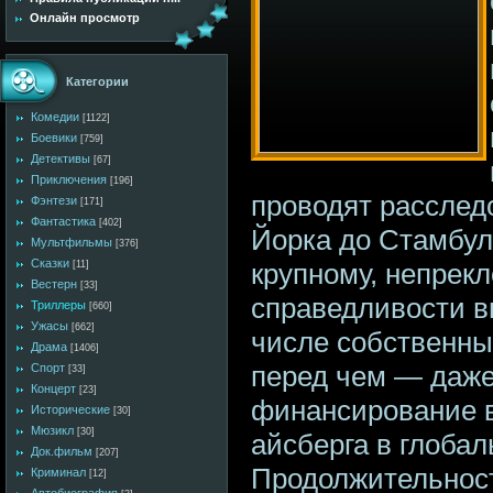
Онлайн просмотр
Категории
Комедии
[1122]
Боевики
[759]
Детективы
[67]
Приключения
[196]
проводят расслед
Фэнтези
[171]
Фантастика
[402]
Йорка до Стамбул
Мультфильмы
[376]
Сказки
крупному, непрек
[11]
Вестерн
[33]
справедливости вы
Триллеры
[660]
Ужасы
[662]
числе собственны
Драма
[1406]
перед чем — даже
Спорт
[33]
Концерт
[23]
финансирование в
Исторические
[30]
Мюзикл
[30]
айсберга в глоба
Док.фильм
[207]
Продолжительност
Криминал
[12]