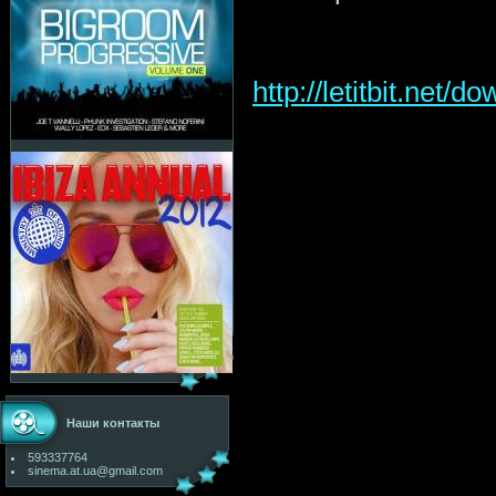
http://letitbit.net
Наши контакты
593337764
sinema.at.ua@gmail.com