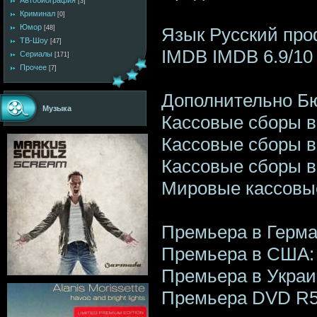
Автобиография
[3]
Криминал
[0]
Юмор
Язык Русский пр
[48]
ТВ-Шоу
[47]
IMDB IMDB 6.9/10 
Сериалы
[171]
Прочее
[7]
Дополнительно Бю
Музыка
Кассовые сборы в
Кассовые сборы в
Кассовые сборы в
Мировые кассовые
Премьера в Герма
Премьера в США:
Премьера в Украи
Премьера DVD R5: