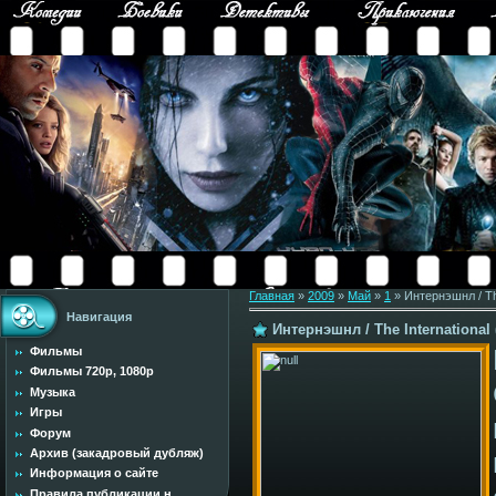
Главная
»
2009
»
Май
»
1
» Интернэшнл / The
Навигация
Интернэшнл / The International 
Фильмы
Фильмы 720p, 1080p
Музыка
Игры
Форум
Архив (закадровый дубляж)
Информация о сайте
Правила публикации н...