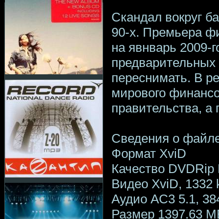
Скандал вокруг б
90-х. Премьера ф
на явнварь 2009-г
предварительных 
переснимать. В р
мирового финансов
правительства, а 
Сведения о файл
Формат XviD
Качество DVDRip
Видео XviD, 1332 kb
Аудио AC3 5.1, 38
Размер 1397.63 М