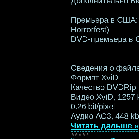
Дополнительно Бю
Премьера в США: 9
Horrorfest)
DVD-премьера в С
Сведения о файл
Формат XviD
Качество DVDRip
Видео XviD, 1257 k
0.26 bit/pixel
Аудио AC3, 448 kb
Читать дальше »