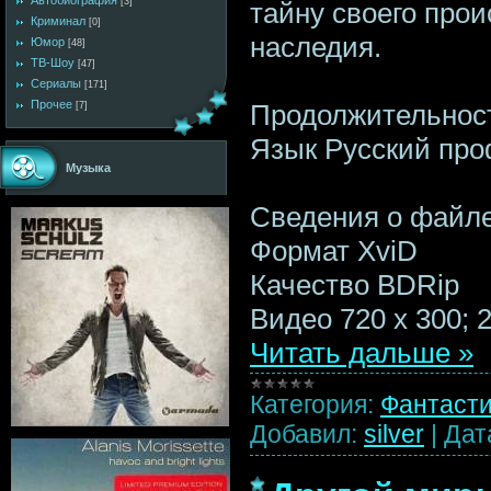
Автобиография
[3]
тайну своего прои
Криминал
[0]
наследия.
Юмор
[48]
ТВ-Шоу
[47]
Сериалы
[171]
Прочее
Продолжительност
[7]
Язык Русский пр
Музыка
Сведения о файл
Формат XviD
Качество BDRip
Видео 720 x 300; 2
Читать дальше »
Категория:
Фантаст
Добавил:
silver
|
Дат