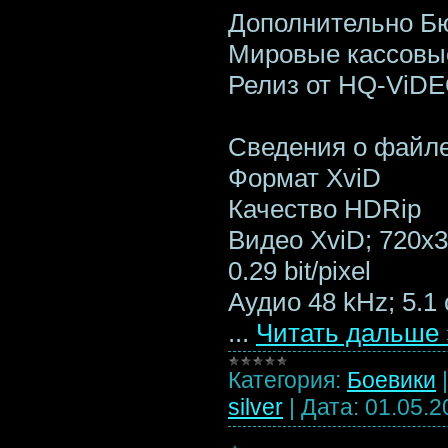
Дополнительно Бю
Мировые кассовые
Релиз от HQ-ViDE
Сведения о файл
Формат XviD
Качество HDRip
Видео XviD; 720x30
0.29 bit/pixel
Аудио 48 kHz; 5.1 
...
Читать дальше 
Категория:
Боевики
silver
|
Дата:
01.05.2