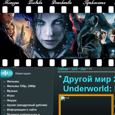
Главная
»
2009
»
Май
»
01
Навигация
Другой мир 
Фильмы
Underworld: 
Фильмы 720p, 1080p
Музыка
Игры
Форум
Архив (закадровый дубляж)
Информация о сайте
Правила публикации н...