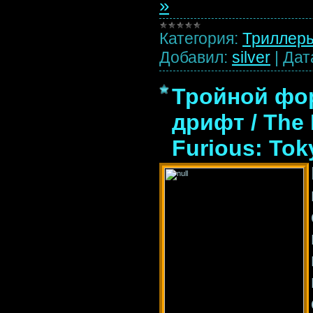
»
Категория:
Триллер
Добавил:
silver
|
Дат
Тройной фо
дрифт / The 
Furious: Toky