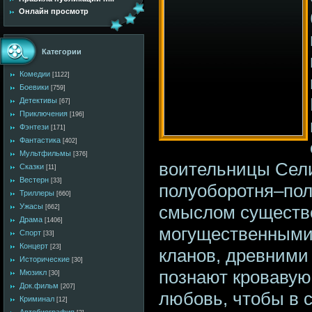
Онлайн просмотр
Категории
Комедии
[1122]
Боевики
[759]
Детективы
[67]
Приключения
[196]
Фэнтези
[171]
Фантастика
[402]
Мультфильмы
[376]
воительницы Сели
Сказки
[11]
Вестерн
[33]
полуоборотня–пол
Триллеры
[660]
смыслом существ
Ужасы
[662]
Драма
[1406]
могущественными 
Спорт
[33]
Концерт
[23]
кланов, древними
Исторические
[30]
познают кровавую
Мюзикл
[30]
Док.фильм
[207]
любовь, чтобы в 
Криминал
[12]