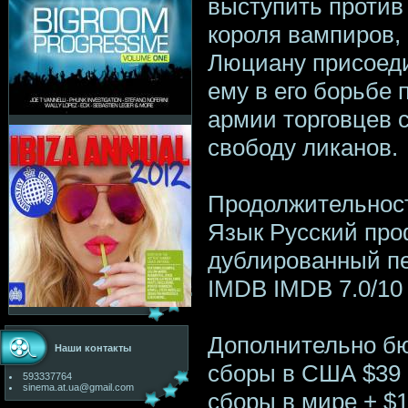
выступить против 
короля вампиров, 
Люциану присоеди
ему в его борьбе
армии торговцев 
свободу ликанов.
Продолжительност
Язык Русский пр
дублированный п
IMDB IMDB 7.0/10 
Дополнительно бю
Наши контакты
сборы в США $39 
593337764
sinema.at.ua@gmail.com
сборы в мире + $1