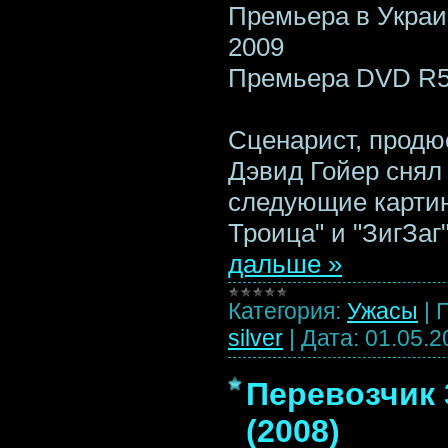
Премьера в Украи
2009
Премьера DVD R5:
Сценарист, продю
Дэвид Гойер снял
следующие картин
Троица" и "ЗигЗа
дальше »
Категория:
Ужасы
|
silver
|
Дата:
01.05.2
Перевозчик 3
(2008)