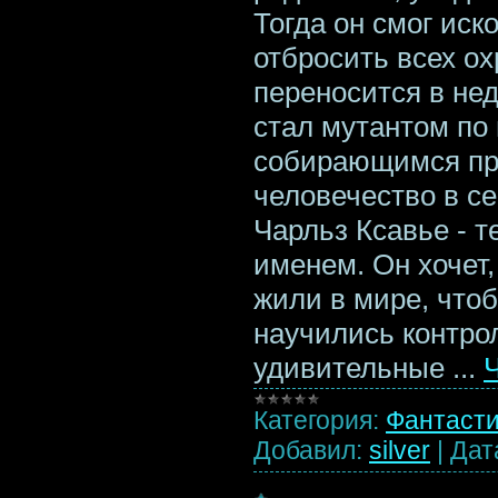
Тогда он смог иск
отбросить всех о
переносится в не
стал мутантом по
собирающимся пр
человечество в с
Чарльз Ксавье - 
именем. Он хочет
жили в мире, что
научились контро
удивительные
...
Категория:
Фантаст
Добавил:
silver
|
Дат