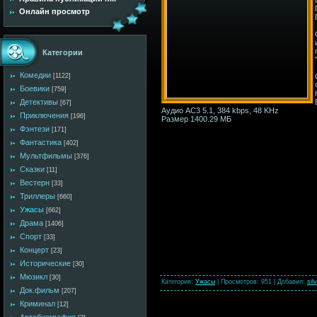
Онлайн просмотр
Категории
Комедии
[1122]
Боевики
[759]
Детективы
[67]
Аудио AC3 5.1, 384 kbps, 48 KHz
Приключения
[196]
Размер 1400.29 MБ
Фэнтези
[171]
Фантастика
[402]
Мультфильмы
[376]
Сказки
[11]
Вестерн
[33]
Триллеры
[660]
Ужасы
[662]
Драма
[1406]
Спорт
[33]
Концерт
[23]
Исторические
[30]
Мюзикл
[30]
Категория
:
Ужасы
|
Просмотров
: 951 |
Добавил
:
sil
Док.фильм
[207]
Криминал
[12]