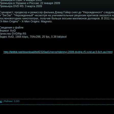
Премьера в Украине и России: 22 января 2009
Премьера DVD R5: 3 марта 2009
Сценарист, продюсер и режиссер фильма Дэвид Гойер снял до "Нерожденного" следующ
и "ЗигЗаг". "Нерожденный" несмотря на уничижительные рецензии критиков оказался н
посленовогодних кинотеатрах, получив больше восьми миллионов долларов. В 2011 го
"X-Men Origins" - X-Men Origins: Magneto.
Сведения о файле
Формат XviD
Качество DVDRip R5
Видео XviD, 1906 kbps, 704x288, 25 fps, 0.38 bit/pixel
http://letitbit.net/download/bbf2320ad1/nerozhdennyj.2009.dvdrip.r5.xvid.ac3.6ch.avi.html
ver
|
Рейтинг
:
0.0
/
0