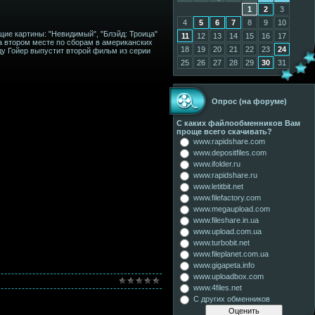
1
2
3
4
5
6
7
8
9
10
ие картины: "Невидимый", "Блэйд: Троица"
11
12
13
14
15
16
17
а втором месте по сборам в американских
18
19
20
21
22
23
24
ду Гойер выпустит второй фильм из серии
25
26
27
28
29
30
31
Опрос (на форуме)
С каких файлообменников Вам
проще всего скачивать?
www.rapidshare.com
www.depositfiles.com
www.ifolder.ru
www.rapidshare.ru
www.letitbit.net
www.filefactory.com
www.megaupload.com
www.fileshare.in.ua
www.upload.com.ua
www.turbobit.net
www.fileplanet.com.ua
www.gigapeta.info
www.uploadbox.com
www.4files.net
С других обменников