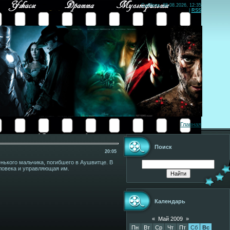
Суббота, 08.08.2026, 12:35
|
RSS
Главная
Поиск
20:05
нького мальчика, погибшего в Аушвитце. В
ловека и управляющая им.
Календарь
«
Май 2009
»
Пн
Вт
Ср
Чт
Пт
Сб
Вс