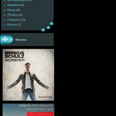
Автобиография
[3]
Криминал
[0]
Юмор
[48]
ТВ-Шоу
[47]
Сериалы
[171]
Прочее
[7]
Музыка