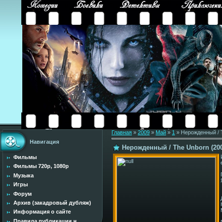
Главная
»
2009
»
Май
»
1
» Нерожденный / 
Навигация
Нерожденный / The Unborn (20
Фильмы
Фильмы 720p, 1080p
Музыка
Игры
Форум
Архив (закадровый дубляж)
Информация о сайте
Правила публикации н...