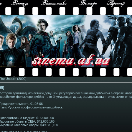
The Unborn (2009)
09)
История девятнадцатилетней девушки, регулярно посещаемой диббиком в образе мале
еврейском фольклоре диббик - это блуждающая душа, овладевающая телом живого че
Продолжительность 01:25:06
Язык Русский профессиональный дубляж
Дополнительно Бюджет: $16,000,000
Кассовые сборы в США: $42,638,165
Мировые кассовые сборы: $49,581,160
Премьера в США: 9 января 2009