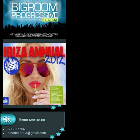
Наши контакты
593337764
sinema.at.ua@gmail.com