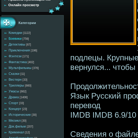
Онлайн просмотр
Категории
Комедии
[1122]
Боевики
[759]
Детективы
[67]
Приключения
[196]
подлецы. Крупные
Фэнтези
[171]
Фантастика
[402]
вернулся... чтобы
Мультфильмы
[376]
Сказки
[11]
Вестерн
[33]
Продолжительност
Триллеры
[660]
Ужасы
[662]
Язык Русский пр
Драма
[1406]
перевод
Спорт
[33]
Концерт
[23]
IMDB IMDB 6.9/10 
Исторические
[30]
Мюзикл
[30]
Док.фильм
[207]
Сведения о файл
Криминал
[12]