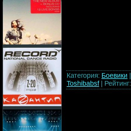
Категория
:
Боевики
Toshibabsf
|
Рейтинг