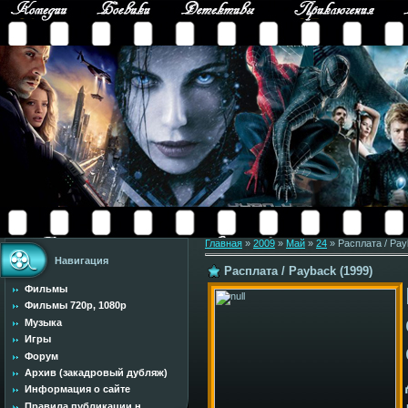
Главная
»
2009
»
Май
»
24
» Расплата / Pay
Навигация
Расплата / Payback (1999)
Фильмы
Фильмы 720p, 1080p
Музыка
Игры
Форум
Архив (закадровый дубляж)
Информация о сайте
Правила публикации н...