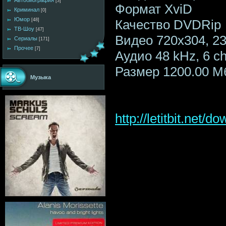
Автобиография
[3]
Формат XviD
Криминал
[0]
Юмор
Качество DVDRip
[48]
ТВ-Шоу
[47]
Видео 720x304, 23.9
Сериалы
[171]
Прочее
[7]
Аудио 48 kHz, 6 ch
Размер 1200.00 М
Музыка
http://letitbit.net